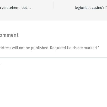
Bonusbedingungen verstehen – dudespin casino im Detail
Comment
ddress will not be published.
Required fields are marked
*