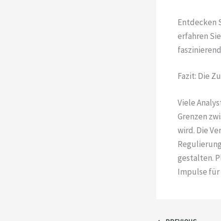
Entdecken S
erfahren Sie
faszinieren
Fazit: Die Z
Viele Analys
Grenzen zwi
wird. Die V
Regulierung
gestalten. P
Impulse für