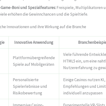
-Game-Boni und Spezialfeatures:
Freispiele, Multiplikatoren u
iele erhöhen die Gewinnchancen und die Spieltiefe.
che Innovationen und ihre Wirkung auf die Branche
gie
Innovative Anwendung
Branchenbeispie
Viele führende Entwickle
Plattformübergreifende
HTML5 ein, um eine naht
Spiele auf Mobilgeräten
Nutzererfahrung zu gewä
Personalisierte
Einige Casinos nutzen KI
Spielerlebnisse und
Empfehlungen und Limit
Risikobewertung
individuell anzupassen
Immersive Casino-
Experimentelle VR-Slots,