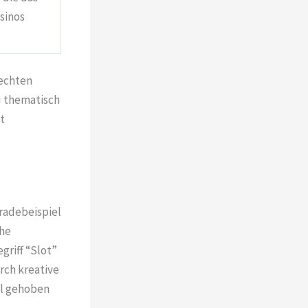
sinos
 echten
u thematisch
t
radebeispiel
che
riff “Slot”
rch kreative
el gehoben