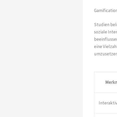
Gamification
Studien bel
soziale Inte
beeinflusse
eine Vielzah
umzusetzen
Merk
Interaktiv