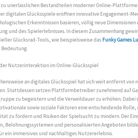
u unerlässlichen Bestandteilen moderner Online-Plattforme
der digitalen Glücksspiele eröffnen innovative Engagement-M
chologischen Erkenntnissen basieren, völlig neue Dimensionen 
ng und des Spielerlebnisses. In diesem Zusammenhang gewin
ieller Glücksrad-Tools, wie beispielsweise das
Funky Games Lu
n Bedeutung.
der Nutzerinteraktion im Online-Glücksspiel
ensweise an digitales Glücksspiel hat sich weit entfernt von 
len. Stattdessen setzen Plattformbetreiber zunehmend auf Ga
gruppe zu begeistern und die Verweildauer zu erhöhen. Dabei 
otivationale sowie soziale Faktoren eine entscheidende Rolle,
ität zu fördern und Risiken der Spielsucht zu mindern. Der Ein
n, Belohnungssystemen und personalisierten Angeboten bilde
ür ein immersives und nachhaltiges Nutzererlebnis.