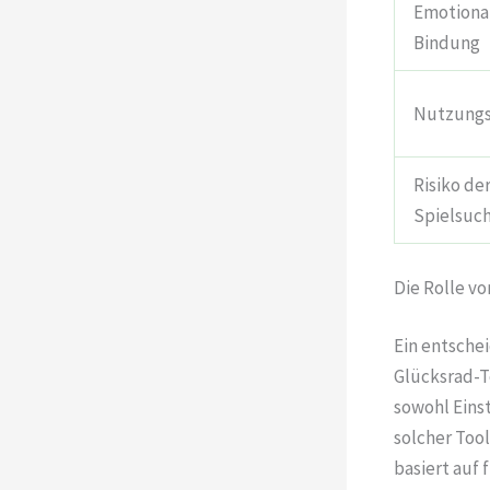
Emotiona
Bindung
Nutzung
Risiko de
Spielsuc
Die Rolle v
Ein entsche
Glücksrad-To
sowohl Einst
solcher Tool
basiert auf