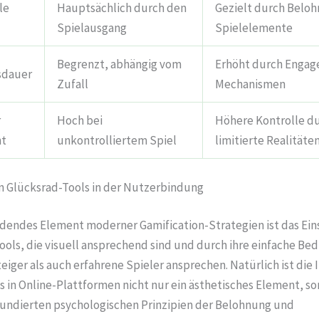
le
Hauptsächlich durch den
Gezielt durch Belo
Spielausgang
Spielelemente
Begrenzt, abhängig vom
Erhöht durch Enga
sdauer
Zufall
Mechanismen
r
Hoch bei
Höhere Kontrolle d
ht
unkontrolliertem Spiel
limitierte Realitäte
on Glücksrad-Tools in der Nutzerbindung
idendes Element moderner Gamification-Strategien ist das Ein
ols, die visuell ansprechend sind und durch ihre einfache Be
eiger als auch erfahrene Spieler ansprechen. Natürlich ist die 
s in Online-Plattformen nicht nur ein ästhetisches Element, s
 fundierten psychologischen Prinzipien der Belohnung und