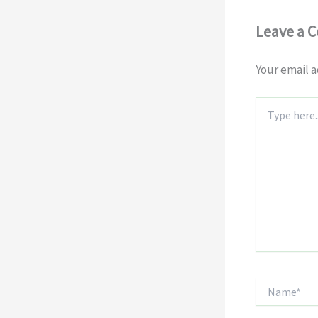
Leave a 
Your email a
Type
here..
Name*