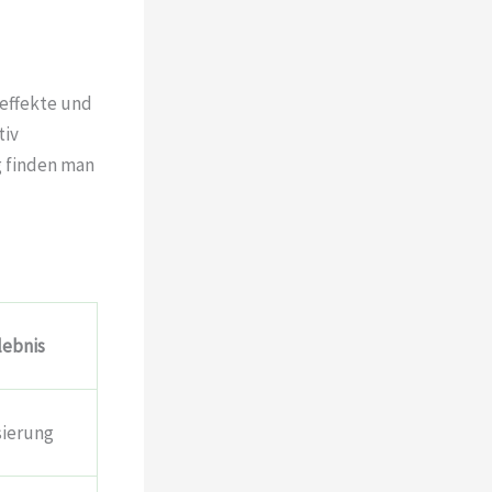
effekte und
tiv
g finden man
lebnis
sierung