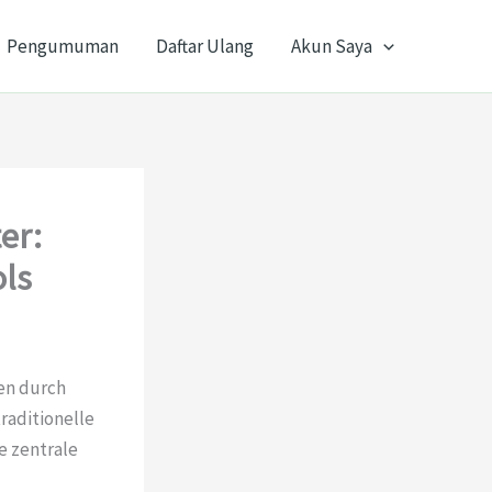
Pengumuman
Daftar Ulang
Akun Saya
er:
ols
en durch
raditionelle
e zentrale