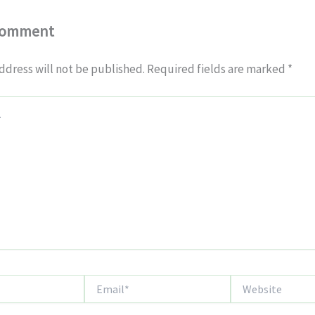
Comment
ddress will not be published.
Required fields are marked
*
Email*
Website