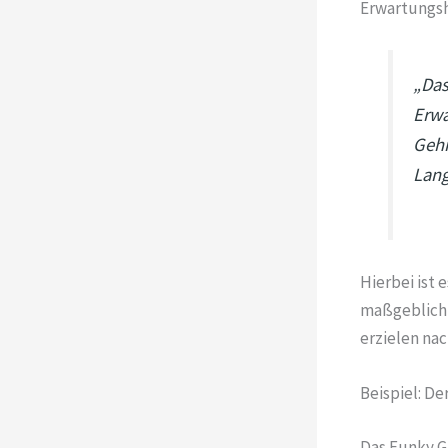
Erwartungsh
„Das
Erwa
Gehi
Lang
Hierbei ist 
maßgeblich 
erzielen na
Beispiel: D
Das Funky Ga