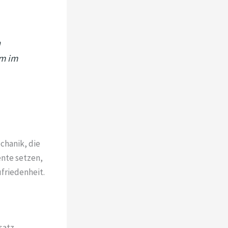
n
em im
echanik, die
ente setzen,
friedenheit.
satz