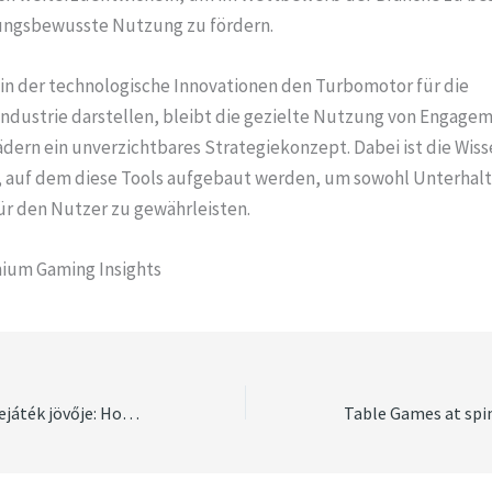
ngsbewusste Nutzung zu fördern.
, in der technologische Innovationen den Turbomotor für die
industrie darstellen, bleibt die gezielte Nutzung von Engage
dern ein unverzichtbares Strategiekonzept. Dabei ist die Wiss
auf dem diese Tools aufgebaut werden, um sowohl Unterhalt
ür den Nutzer zu gewährleisten.
ium Gaming Insights
Az online szerencsejáték jövője: Hogyan biztosítja a biztonságot a korrekt regisztráció?