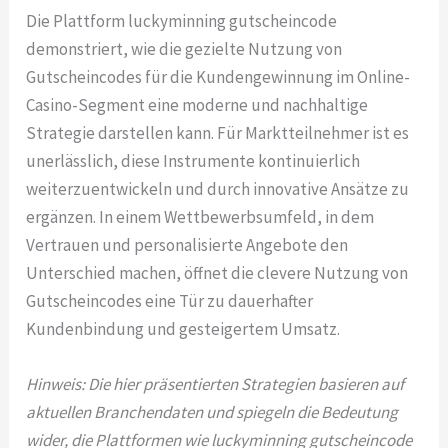
Die Plattform luckyminning gutscheincode
demonstriert, wie die gezielte Nutzung von
Gutscheincodes für die Kundengewinnung im Online-
Casino-Segment eine moderne und nachhaltige
Strategie darstellen kann. Für Marktteilnehmer ist es
unerlässlich, diese Instrumente kontinuierlich
weiterzuentwickeln und durch innovative Ansätze zu
ergänzen. In einem Wettbewerbsumfeld, in dem
Vertrauen und personalisierte Angebote den
Unterschied machen, öffnet die clevere Nutzung von
Gutscheincodes eine Tür zu dauerhafter
Kundenbindung und gesteigertem Umsatz.
Hinweis: Die hier präsentierten Strategien basieren auf
aktuellen Branchendaten und spiegeln die Bedeutung
wider, die Plattformen wie luckyminning gutscheincode