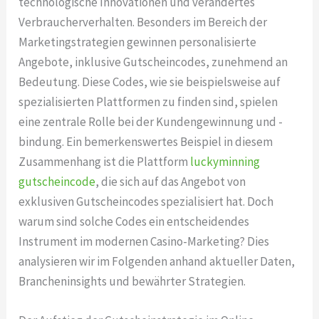
technologische Innovationen und verändertes
Verbraucherverhalten. Besonders im Bereich der
Marketingstrategien gewinnen personalisierte
Angebote, inklusive Gutscheincodes, zunehmend an
Bedeutung. Diese Codes, wie sie beispielsweise auf
spezialisierten Plattformen zu finden sind, spielen
eine zentrale Rolle bei der Kundengewinnung und -
bindung. Ein bemerkenswertes Beispiel in diesem
Zusammenhang ist die Plattform
luckyminning
gutscheincode
, die sich auf das Angebot von
exklusiven Gutscheincodes spezialisiert hat. Doch
warum sind solche Codes ein entscheidendes
Instrument im modernen Casino-Marketing? Dies
analysieren wir im Folgenden anhand aktueller Daten,
Brancheninsights und bewährter Strategien.