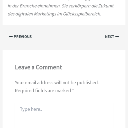
in der Branche einnehmen. Sie verkörpern die Zukunft
des digitalen Marketings im Glücksspielbereich.
PREVIOUS
NEXT
Leave a Comment
Your email address will not be published.
Required fields are marked
*
Type
here..