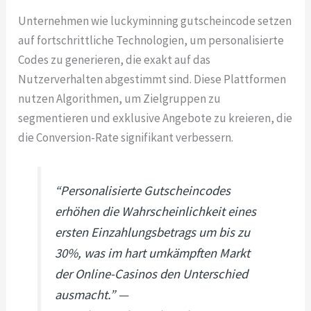
Unternehmen wie luckyminning gutscheincode setzen
auf fortschrittliche Technologien, um personalisierte
Codes zu generieren, die exakt auf das
Nutzerverhalten abgestimmt sind. Diese Plattformen
nutzen Algorithmen, um Zielgruppen zu
segmentieren und exklusive Angebote zu kreieren, die
die Conversion-Rate signifikant verbessern.
“Personalisierte Gutscheincodes
erhöhen die Wahrscheinlichkeit eines
ersten Einzahlungsbetrags um bis zu
30%, was im hart umkämpften Markt
der Online-Casinos den Unterschied
ausmacht.” —