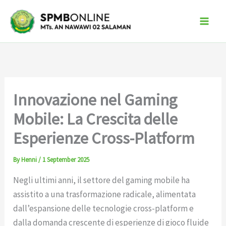
Skip
to
content
Innovazione nel Gaming
Mobile: La Crescita delle
Esperienze Cross-Platform
By
Henni
/
1 September 2025
Negli ultimi anni, il settore del gaming mobile ha
assistito a una trasformazione radicale, alimentata
dall’espansione delle tecnologie cross-platform e
dalla domanda crescente di esperienze di gioco fluide