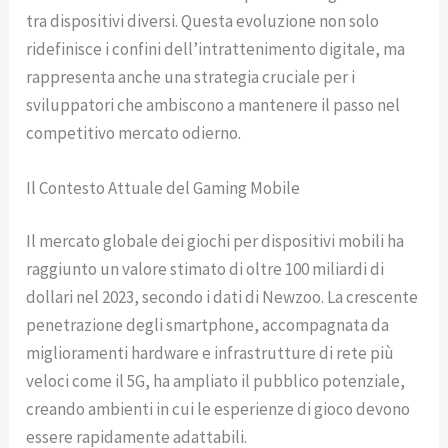
tra dispositivi diversi. Questa evoluzione non solo
ridefinisce i confini dell’intrattenimento digitale, ma
rappresenta anche una strategia cruciale per i
sviluppatori che ambiscono a mantenere il passo nel
competitivo mercato odierno.
Il Contesto Attuale del Gaming Mobile
Il mercato globale dei giochi per dispositivi mobili ha
raggiunto un valore stimato di oltre
100 miliardi di
dollari
nel 2023, secondo i dati di Newzoo. La crescente
penetrazione degli smartphone, accompagnata da
miglioramenti hardware e infrastrutture di rete più
veloci come il 5G, ha ampliato il pubblico potenziale,
creando ambienti in cui le esperienze di gioco devono
essere rapidamente adattabili.