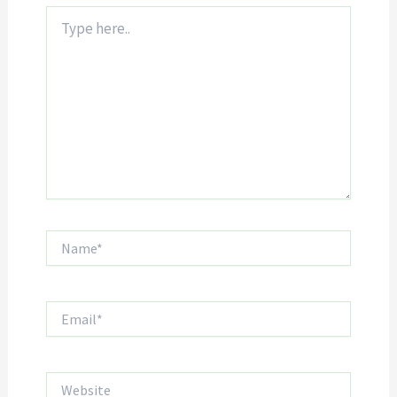
Type
here..
Name*
Email*
Website