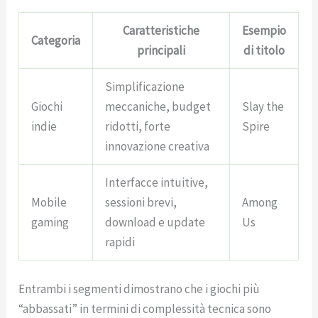
Caratteristiche
Esempio
Categoria
principali
di titolo
Simplificazione
Giochi
meccaniche, budget
Slay the
indie
ridotti, forte
Spire
innovazione creativa
Interfacce intuitive,
Mobile
sessioni brevi,
Among
gaming
download e update
Us
rapidi
Entrambi i segmenti dimostrano che i giochi più
“abbassati” in termini di complessità tecnica sono