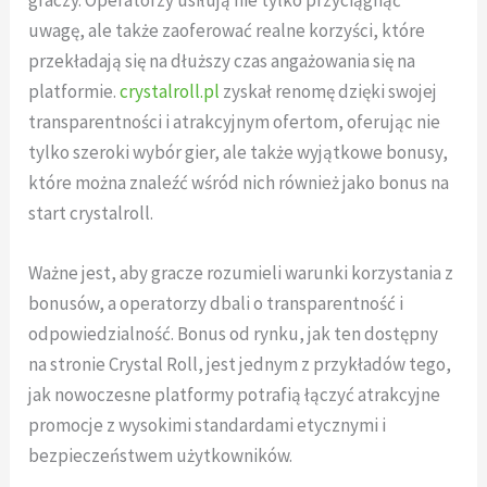
graczy. Operatorzy usiłują nie tylko przyciągnąć
uwagę, ale także zaoferować realne korzyści, które
przekładają się na dłuższy czas angażowania się na
platformie.
crystalroll.pl
zyskał renomę dzięki swojej
transparentności i atrakcyjnym ofertom, oferując nie
tylko szeroki wybór gier, ale także wyjątkowe bonusy,
które można znaleźć wśród nich również jako bonus na
start crystalroll.
Ważne jest, aby gracze rozumieli warunki korzystania z
bonusów, a operatorzy dbali o transparentność i
odpowiedzialność. Bonus od rynku, jak ten dostępny
na stronie Crystal Roll, jest jednym z przykładów tego,
jak nowoczesne platformy potrafią łączyć atrakcyjne
promocje z wysokimi standardami etycznymi i
bezpieczeństwem użytkowników.