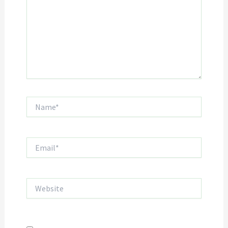
Name*
Email*
Website