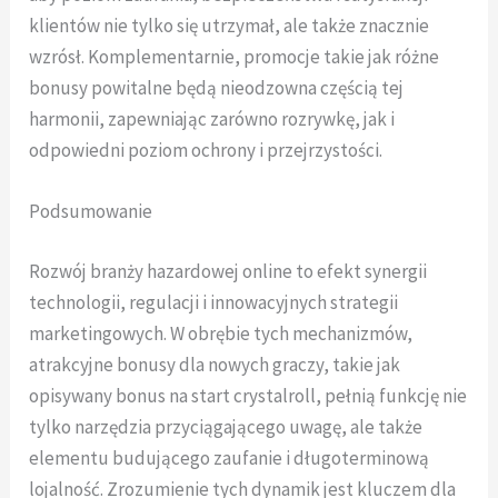
klientów nie tylko się utrzymał, ale także znacznie
wzrósł. Komplementarnie, promocje takie jak różne
bonusy powitalne będą nieodzowna częścią tej
harmonii, zapewniając zarówno rozrywkę, jak i
odpowiedni poziom ochrony i przejrzystości.
Podsumowanie
Rozwój branży hazardowej online to efekt synergii
technologii, regulacji i innowacyjnych strategii
marketingowych. W obrębie tych mechanizmów,
atrakcyjne bonusy dla nowych graczy, takie jak
opisywany bonus na start crystalroll, pełnią funkcję nie
tylko narzędzia przyciągającego uwagę, ale także
elementu budującego zaufanie i długoterminową
lojalność. Zrozumienie tych dynamik jest kluczem dla