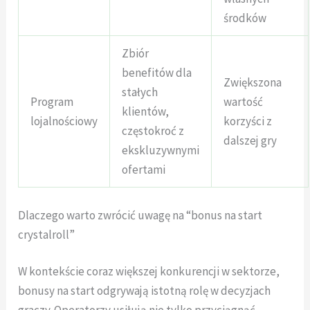
środków
Zbiór
benefitów dla
Zwiększona
stałych
Program
wartość
klientów,
lojalnościowy
korzyści z
częstokroć z
dalszej gry
ekskluzywnymi
ofertami
Dlaczego warto zwrócić uwagę na “bonus na start
crystalroll”
W kontekście coraz większej konkurencji w sektorze,
bonusy na start odgrywają istotną rolę w decyzjach