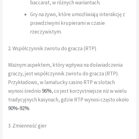
baccarat, w różnych wariantach.
Gry na żywo, które umożliwiają interakcję z
prawdziwymi krupierami w czasie
rzeczywistym.
2. Współczynnik zwrotu do gracza (RTP)
Ważnym aspektem, który wpływa na doświadczenia
graczy, jest współczynnik zwrotu do gracza (RTP).
Przykładowo, w lamalucky casino RTP w slotach
wynosi średnio
96%
, co jest korzystniejsze niż w wielu
tradycyjnych kasynach, gdzie RTP wynosi często około
90%-92%
.
3. Zmienność gier