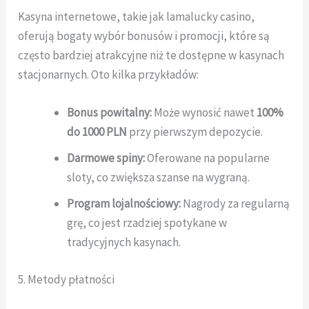
Kasyna internetowe, takie jak lamalucky casino,
oferują bogaty wybór bonusów i promocji, które są
często bardziej atrakcyjne niż te dostępne w kasynach
stacjonarnych. Oto kilka przykładów:
Bonus powitalny:
Może wynosić nawet
100%
do 1000 PLN
przy pierwszym depozycie.
Darmowe spiny:
Oferowane na popularne
sloty, co zwiększa szanse na wygraną.
Program lojalnościowy:
Nagrody za regularną
grę, co jest rzadziej spotykane w
tradycyjnych kasynach.
5. Metody płatności