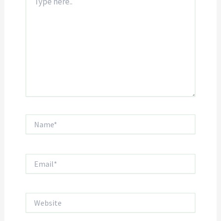
here..
Name*
Email*
Website