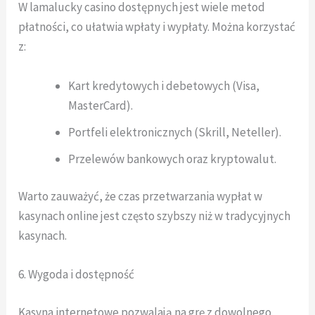
W lamalucky casino dostępnych jest wiele metod
płatności, co ułatwia wpłaty i wypłaty. Można korzystać
z:
Kart kredytowych i debetowych (Visa,
MasterCard).
Portfeli elektronicznych (Skrill, Neteller).
Przelewów bankowych oraz kryptowalut.
Warto zauważyć, że czas przetwarzania wypłat w
kasynach online jest często szybszy niż w tradycyjnych
kasynach.
6. Wygoda i dostępność
Kasyna internetowe pozwalają na grę z dowolnego