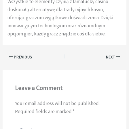
Wszystkie te elementy czynią z lamalucky casino
doskonałą alternatywę dla tradycyjnych kasyn,
oferując graczom wyjątkowe doświadczenia. Dzięki
innowacyjnym technologiom oraz różnorodnym
opcjom gier, każdy gracz znajdzie coś dla siebie.
PREVIOUS
NEXT
Leave a Comment
Your email address will not be published.
Required fields are marked
*
Type