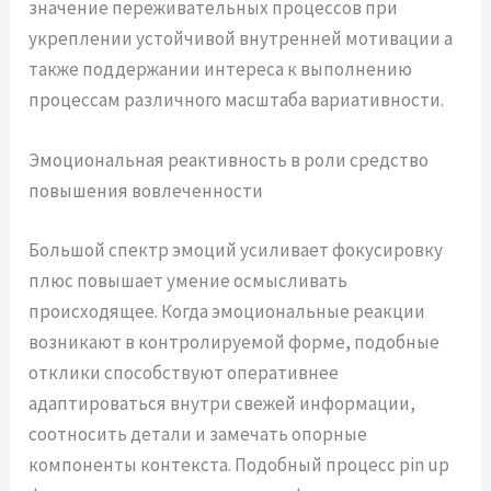
значение переживательных процессов при
укреплении устойчивой внутренней мотивации а
также поддержании интереса к выполнению
процессам различного масштаба вариативности.
Эмоциональная реактивность в роли средство
повышения вовлеченности
Большой спектр эмоций усиливает фокусировку
плюс повышает умение осмысливать
происходящее. Когда эмоциональные реакции
возникают в контролируемой форме, подобные
отклики способствуют оперативнее
адаптироваться внутри свежей информации,
соотносить детали и замечать опорные
компоненты контекста. Подобный процесс pin up