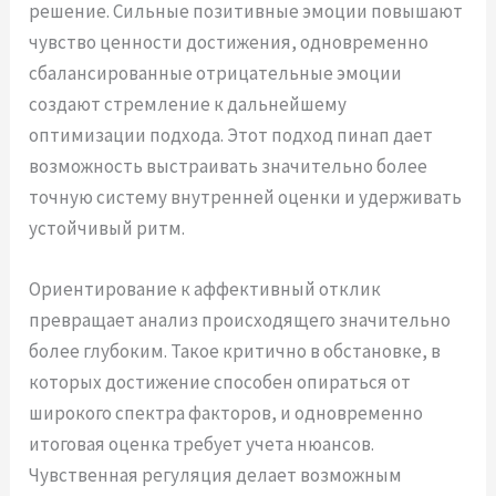
решение. Сильные позитивные эмоции повышают
чувство ценности достижения, одновременно
сбалансированные отрицательные эмоции
создают стремление к дальнейшему
оптимизации подхода. Этот подход пинап дает
возможность выстраивать значительно более
точную систему внутренней оценки и удерживать
устойчивый ритм.
Ориентирование к аффективный отклик
превращает анализ происходящего значительно
более глубоким. Такое критично в обстановке, в
которых достижение способен опираться от
широкого спектра факторов, и одновременно
итоговая оценка требует учета нюансов.
Чувственная регуляция делает возможным