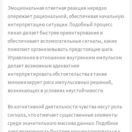
Эмоциональная ответная реакция нередко
опережает рациональной, обеспечивая начальную
интерпретацию ситуации. Подобный процесс
пинап делает быстрее ориентирование и
обеспечивает вспомогательные сигналы, какие
помогают организовывать предстоящие шаги.
Управление в отношении внутренним импульсом
делает возможным адекватнее
интерпретировать обстоятельства а также
минимизирует риск импульсивных решений,
возникающих в условиях неустойчивости.
Во когнитивной деятельности чувства несут роль
сигнала, что отмечает существенные элементы
среди значительного массива данных. Подобное
дает возможность быстрее концентрироваться к