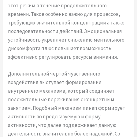
этот режим в течение продолжительного
времени. Такое особенно важно для процессов,
требующих значительной концентрации а также
последовательности действий. Эмоциональная
устойчивость укрепляет снижению ментального
дискомфорта плюс повышает возможность
эффективно регулировать ресурсы внимания.
Дополнительной чертой чувственного
воздействия выступает формирование
внутреннего механизма, который соединяет
положительные переживания c конкретным
занятием. Подобный механизм пинап формирует
активность во предсказуемую и форму
активности, что далее поддерживает данную
деятельность значительно более надёжной. Со