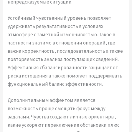
непредсказуемые ситуации.
Устойчивый чувственный уровень позволяет
удерживать результативность в условиях
атмосфере с заметной изменчивостью. Такое в
частности значимо в отношении операций, где
важна корректность, последовательность а также
повторяемость анализа поступающих сведений.
Аффективная сбалансированность защищает от
риска истощения а также помогает поддерживать
функциональный баланс эффективности.
Дополнительным эффектом является
возможность проще смещать фокус между
задачами. Чувства создают личные ориентиры,
какие ускоряют переключение обстановки плюс