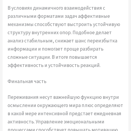
В условиях динамичного взаимодействия c
различными форматами задач аффективные
механизмы способствуют выстроить устойчивую
структуру внутренних опор. Подобное делает
анализ стабильным, снижает шанс переизбытка
информации и помогает проще разбирать
сложные ситуации. В итоге повышается
эффективность и устойчивость реакций.
Финальная часть
Переживания несут важнейшую функцию внутри
осмыслении окружающего мира плюс определяют
в какой мере интенсивной предстает ежедневная
активность. Управление эмоциональными
процессами способствует повышать мотивацию,