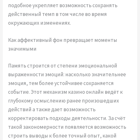
подобное укрепляет возможность сохранять
действенный темп в том числе во время
окружающих изменениях.
Как аффективный фон превращает моменты
значимыми
Память строится от степени эмоциональной
выраженности эмоций: насколько значительнее
эмоция, тем более устойчивее сохраняется
событие. Этот механизм казино онлайн ведёт к
глубокому осмыслению ранее произошедших
действий а также дает возможность
корректировать подходы деятельности. За счёт
такой закономерности появляется возможность
строить выводы к более точный опыт, какой