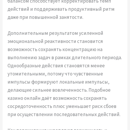
балансом способствует корректировать темп
действий и поддерживать продуктивный ритм
даже при повышенной занятости.
Дополнительным результатом усиленной
эмоциональной реактивности становится
возможность сохранять концентрацию на
выполнению задач в рамках длительного периода.
Однообразные действия становятся менее
утомительными, потому что чувственные
импульсы формируют локальные импульсы,
делающие сильнее вовлеченность. Подобное
казино онлайн даёт возможность сохранять
сосредоточенность плюс уменьшает риск сбоев
при осуществлении последовательных действий.