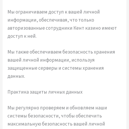
Мы ограничиваем доступ к вашей личной
информации, обеспечивая, что только
авторизованные сотрудники Кент казино имеют
доступ к ней.
Мы также обеспечиваем безопасность хранения
вашей личной информации, используя
защищенные серверы и системы хранения
данных.
Практика защиты личных данных
Мы регулярно проверяем и обновляем наши
системы безопасности, чтобы обеспечить
максимальную безопасность вашей личной