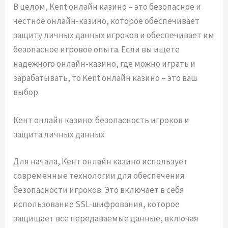
В целом, Kent онлайн казино – это безопасное и
честное онлайн-казино, которое обеспечивает
защиту личных данных игроков и обеспечивает им
безопасное игровое опыта. Если вы ищете
надежного онлайн-казино, где можно играть и
зарабатывать, то Kent онлайн казино – это ваш
выбор.
Кент онлайн казино: безопасность игроков и
защита личных данных
Для начала, Кент онлайн казино использует
современные технологии для обеспечения
безопасности игроков. Это включает в себя
использование SSL-шифрования, которое
защищает все передаваемые данные, включая