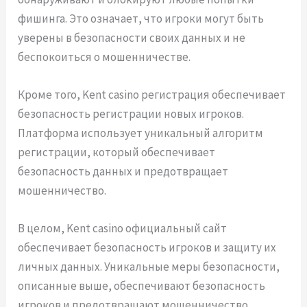
фишинга. Это означает, что игроки могут быть
уверены в безопасности своих данных и не
беспокоиться о мошенничестве.
Кроме того, Kent casino регистрация обеспечивает
безопасность регистрации новых игроков.
Платформа использует уникальный алгоритм
регистрации, который обеспечивает
безопасность данных и предотвращает
мошенничество.
В целом, Kent casino официальный сайт
обеспечивает безопасность игроков и защиту их
личных данных. Уникальные меры безопасности,
описанные выше, обеспечивают безопасность
игроков и предотвращают мошенничество.