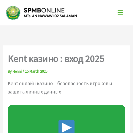
Skip
to
content
Kent казино : вход 2025
By
Henni
/
15 March 2025
Kent онлайн казино – безопасность игроков и
защита личных данных