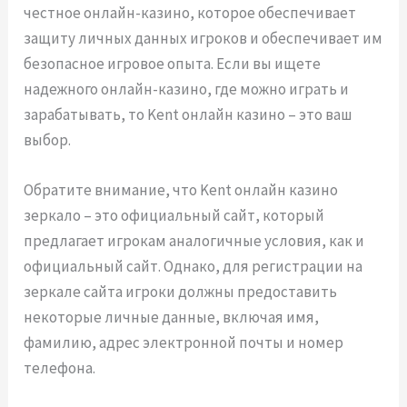
честное онлайн-казино, которое обеспечивает
защиту личных данных игроков и обеспечивает им
безопасное игровое опыта. Если вы ищете
надежного онлайн-казино, где можно играть и
зарабатывать, то Kent онлайн казино – это ваш
выбор.
Обратите внимание, что Kent онлайн казино
зеркало – это официальный сайт, который
предлагает игрокам аналогичные условия, как и
официальный сайт. Однако, для регистрации на
зеркале сайта игроки должны предоставить
некоторые личные данные, включая имя,
фамилию, адрес электронной почты и номер
телефона.