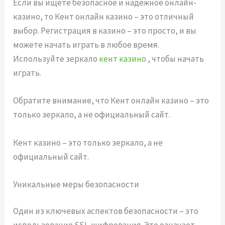
Если вы ищете безопасное и надежное онлайн-
казино, то Кент онлайн казино – это отличный
выбор. Регистрация в казино – это просто, и вы
можете начать играть в любое время.
Используйте зеркало
кент казино
, чтобы начать
играть.
Обратите внимание, что Кент онлайн казино – это
только зеркало, а не официальный сайт.
Кент казино – это только зеркало, а не
официальный сайт.
Уникальные меры безопасности
Один из ключевых аспектов безопасности – это