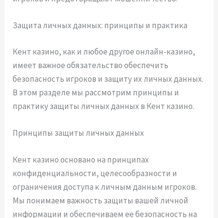
Защита личных данных: принципы и практика
Кент казино, как и любое другое онлайн-казино,
имеет важное обязательство обеспечить
безопасность игроков и защиту их личных данных.
В этом разделе мы рассмотрим принципы и
практику защиты личных данных в Кент казино.
Принципы защиты личных данных
Кент казино основано на принципах
конфиденциальности, целесообразности и
ограничения доступа к личным данным игроков.
Мы понимаем важность защиты вашей личной
информации и обеспечиваем ее безопасность на