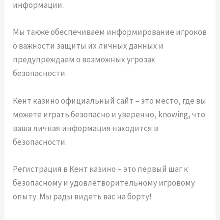
информации.
Мы также обеспечиваем информирование игроков
о важности защиты их личных данных и
предупреждаем о возможных угрозах
безопасности.
Кент казино официальный сайт – это место, где вы
можете играть безопасно и уверенно, knowing, что
ваша личная информация находится в
безопасности.
Регистрация в Кент казино – это первый шаг к
безопасному и удовлетворительному игровому
опыту. Мы рады видеть вас на борту!