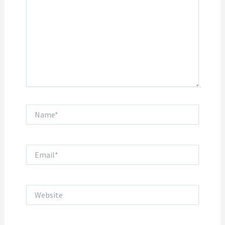
Name*
Email*
Website