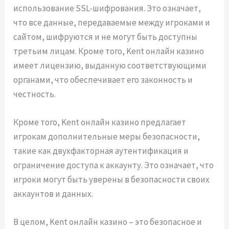
использование SSL-шифрования. Это означает,
что все данные, передаваемые между игроками и
сайтом, шифруются и не могут быть доступны
третьим лицам. Кроме того, Kent онлайн казино
имеет лицензию, выданную соответствующими
органами, что обеспечивает его законность и
честность.
Кроме того, Kent онлайн казино предлагает
игрокам дополнительные меры безопасности,
такие как двухфакторная аутентификация и
ограничение доступа к аккаунту. Это означает, что
игроки могут быть уверены в безопасности своих
аккаунтов и данных.
В целом, Kent онлайн казино – это безопасное и