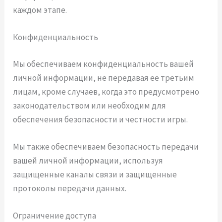
каждом этапе.
Конфиденциальность
Мы обеспечиваем конфиденциальность вашей
личной информации, не передавая ее третьим
лицам, кроме случаев, когда это предусмотрено
законодательством или необходим для
обеспечения безопасности и честности игры.
Мы также обеспечиваем безопасность передачи
вашей личной информации, используя
защищенные каналы связи и защищенные
протоколы передачи данных.
Ограничение доступа