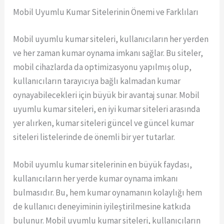
Mobil Uyumlu Kumar Sitelerinin Önemi ve Farklıları
Mobil uyumlu kumar siteleri, kullanıcıların her yerden
ve her zaman kumar oynama imkanı sağlar. Bu siteler,
mobil cihazlarda da optimizasyonu yapılmış olup,
kullanıcıların tarayıcıya bağlı kalmadan kumar
oynayabilecekleri için büyük bir avantaj sunar. Mobil
uyumlu kumar siteleri, en iyi kumar siteleri arasında
yer alırken, kumar siteleri güncel ve güncel kumar
siteleri listelerinde de önemli bir yer tutarlar.
Mobil uyumlu kumar sitelerinin en büyük faydası,
kullanıcıların her yerde kumar oynama imkanı
bulmasıdır. Bu, hem kumar oynamanın kolaylığı hem
de kullanıcı deneyiminin iyileştirilmesine katkıda
bulunur. Mobil uyumlu kumar siteleri, kullanıcıların