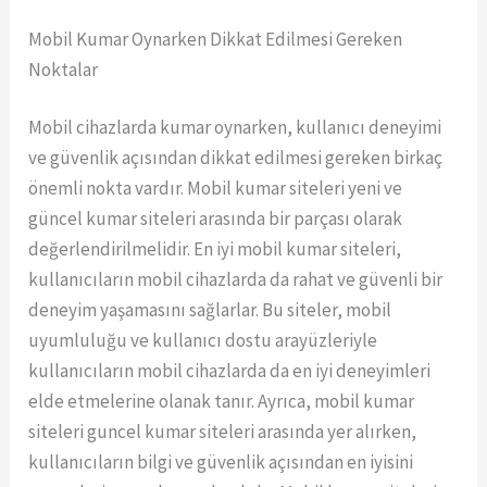
Mobil Kumar Oynarken Dikkat Edilmesi Gereken
Noktalar
Mobil cihazlarda kumar oynarken, kullanıcı deneyimi
ve güvenlik açısından dikkat edilmesi gereken birkaç
önemli nokta vardır. Mobil kumar siteleri yeni ve
güncel kumar siteleri arasında bir parçası olarak
değerlendirilmelidir. En iyi mobil kumar siteleri,
kullanıcıların mobil cihazlarda da rahat ve güvenli bir
deneyim yaşamasını sağlarlar. Bu siteler, mobil
uyumluluğu ve kullanıcı dostu arayüzleriyle
kullanıcıların mobil cihazlarda da en iyi deneyimleri
elde etmelerine olanak tanır. Ayrıca, mobil kumar
siteleri guncel kumar siteleri arasında yer alırken,
kullanıcıların bilgi ve güvenlik açısından en iyisini