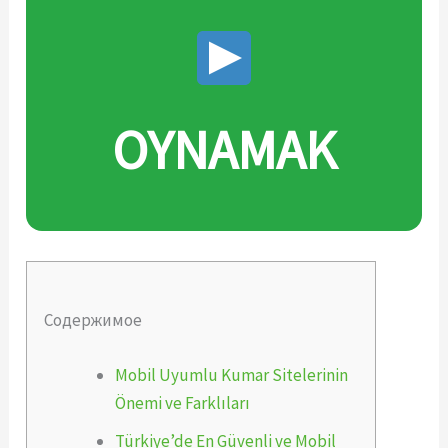
OYNAMAK
Содержимое
Mobil Uyumlu Kumar Sitelerinin
Önemi ve Farklıları
Türkiye’de En Güvenli ve Mobil