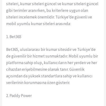
siteleri, kumar siteleri güncel ve kumar siteleri güncel
gibi terimler aranırken, bu kriterlere uygun olan
siteleri incelemek önemlidir. Türkiye’de güvenli ve
mobil uyumlu kumar siteleri arasında:
1. Bet365
Bet365, uluslararası bir kumar sitesidir ve Türkiye’de
de güvenilir bir hizmet sunmaktadır. Mobil uyumlu bir
platforma sahip olup, kullanıcıların her yerden ve her
cihazdan erişebilmesine olanak tanır. Güvenlik
açısından da yüksek standartlara sahip ve kullanıcı
verilerinin korunmasına özen gösterir.
2. Paddy Power