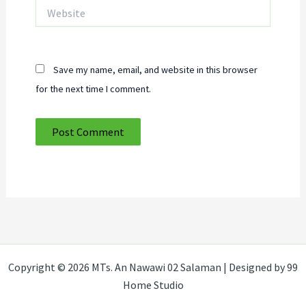
Website
Save my name, email, and website in this browser
for the next time I comment.
Copyright © 2026 MTs. An Nawawi 02 Salaman | Designed by 99
Home Studio