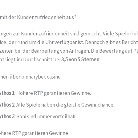
s mit der Kundenzufriedenheit aus?
ngen zur Kundenzufriedenheit sind gemischt. Viele Spieler l
ce, der rund um die Uhr verfügbar ist. Dennoch gibt es Berich
zeiten bei der Bearbeitung von Anfragen. Die Bewertung auf P
ot liegt im Durchschnitt bei
3,5 von 5 Sternen
.
hen über binnarybet casino
thos 1:
Höhere RTP garantieren Gewinne.
thos 2:
Alle Spiele haben die gleiche Gewinnchance.
thos 3:
Boni sind immer vorteilhaft.
öhere RTP garantieren Gewinne