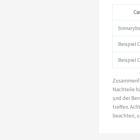
Ca
binnarybe
Beispiel C
Beispiel 
Zusammenfass
Nachteile ha
und der Ber
treffen. Ach
beachten, u