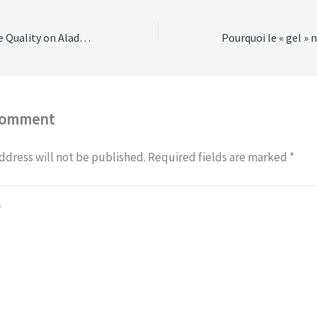
A Look at the Game Quality on Aladdinsgold Casino Mobile
Comment
ddress will not be published.
Required fields are marked
*