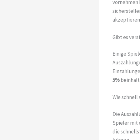
vornehmen k
sicherstelle
akzeptieren
Gibt es ver
Einige Spie
Auszahlunge
Einzahlunge
5%
beinhalt
Wie schnell
Die Auszahl
Spieler mit
die schnell