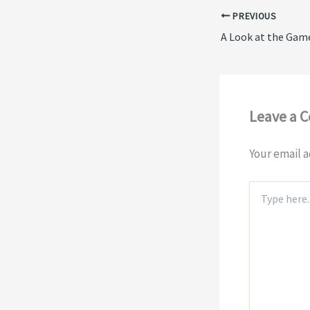
PREVIOUS
Leave a 
Your email a
Type
here..