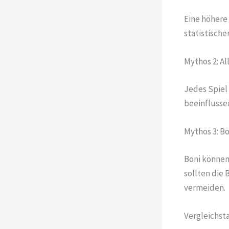
Eine höhere 
statistische
Mythos 2: A
Jedes Spiel
beeinflusse
Mythos 3: Bo
Boni können
sollten die
vermeiden.
Vergleichst