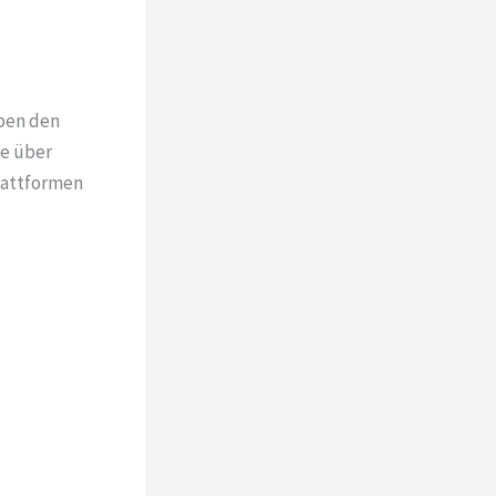
oben den
te über
lattformen