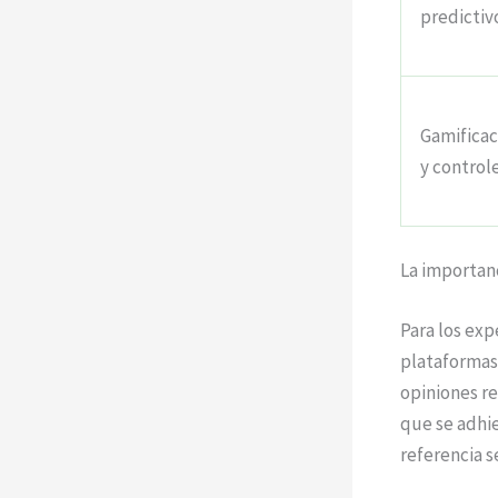
predictiv
Gamificac
y control
La importanc
Para los exp
plataformas 
opiniones re
que se adhie
referencia s