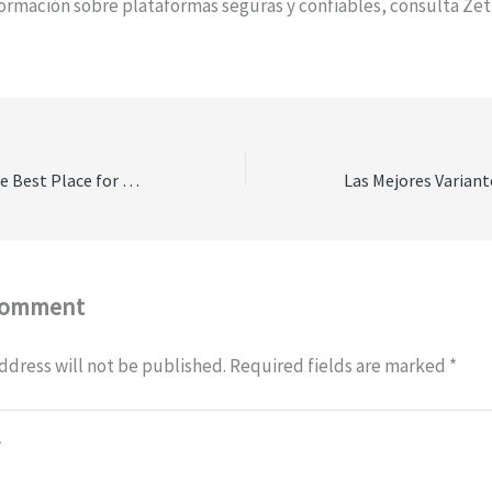
ormación sobre plataformas seguras y confiables, consulta Zet
Winzter Casino: The Best Place for Online Gaming Tournaments?
Comment
ddress will not be published.
Required fields are marked
*