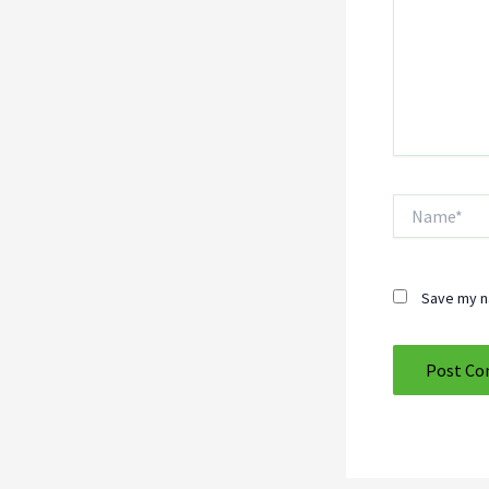
Name*
Save my na