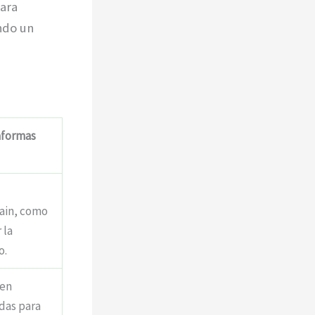
ara
ndo un
aformas
ain, como
 la
o.
en
das para