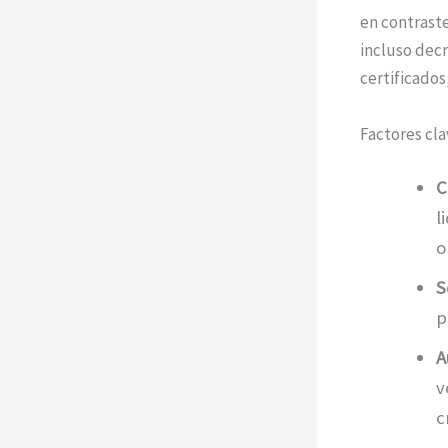
en contraste
incluso decr
certificados
Factores cla
C
l
o
S
p
A
v
c