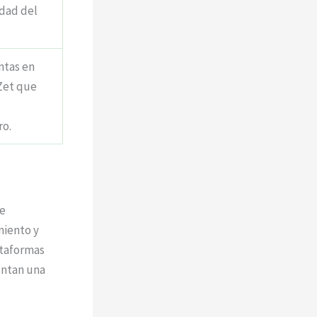
idad del
ntas en
Zet que
ro.
re
miento y
ataformas
entan una