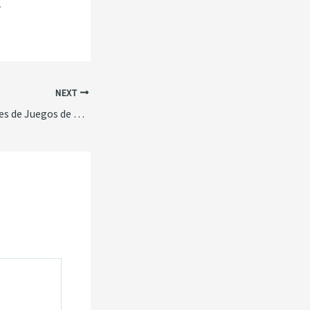
.
NEXT
Las Mejores Variantes de Juegos de Póker en gxbet casino