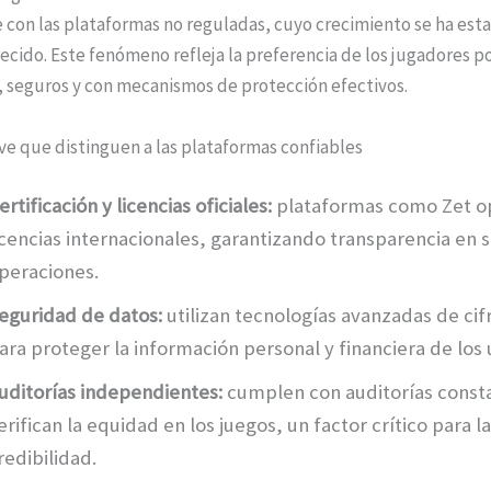
 con las plataformas no reguladas, cuyo crecimiento se ha est
ecido. Este fenómeno refleja la preferencia de los jugadores p
, seguros y con mecanismos de protección efectivos.
ve que distinguen a las plataformas confiables
ertificación y licencias oficiales:
plataformas como Zet o
icencias internacionales, garantizando transparencia en 
peraciones.
eguridad de datos:
utilizan tecnologías avanzadas de cif
ara proteger la información personal y financiera de los 
uditorías independientes:
cumplen con auditorías const
erifican la equidad en los juegos, un factor crítico para la
redibilidad.