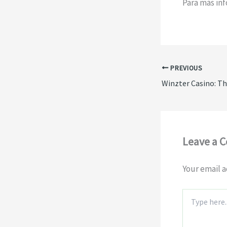
Para más inf
PREVIOUS
Leave a 
Your email a
Type
here..