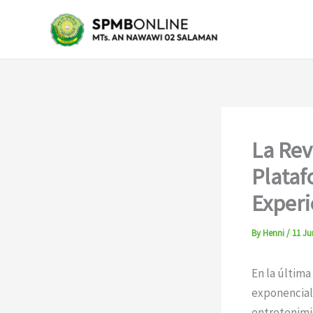
Skip
to
content
La Rev
Plataf
Experi
By
Henni
/
11 Ju
En la última
exponencial 
entretenimie