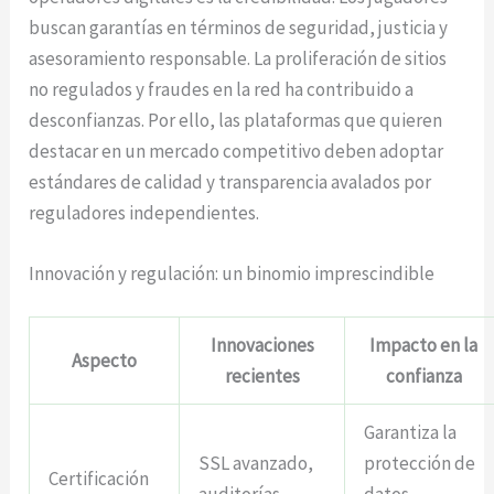
buscan garantías en términos de seguridad, justicia y
asesoramiento responsable. La proliferación de sitios
no regulados y fraudes en la red ha contribuido a
desconfianzas. Por ello, las plataformas que quieren
destacar en un mercado competitivo deben adoptar
estándares de calidad y transparencia avalados por
reguladores independientes.
Innovación y regulación: un binomio imprescindible
Innovaciones
Impacto en la
Aspecto
recientes
confianza
Garantiza la
SSL avanzado,
protección de
Certificación