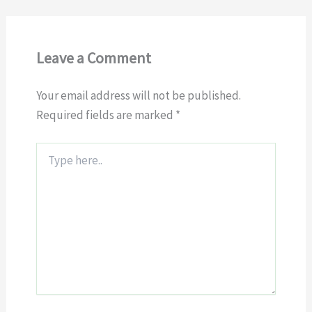
Leave a Comment
Your email address will not be published.
Required fields are marked
*
Type
here..