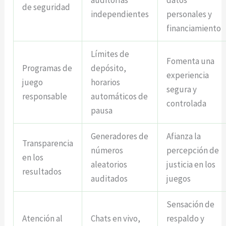
auditorías
datos
de seguridad
independientes
personales y
financiamiento
Límites de
Fomenta una
Programas de
depósito,
experiencia
juego
horarios
segura y
responsable
automáticos de
controlada
pausa
Generadores de
Afianza la
Transparencia
números
percepción de
en los
aleatorios
justicia en los
resultados
auditados
juegos
Sensación de
Atención al
Chats en vivo,
respaldo y