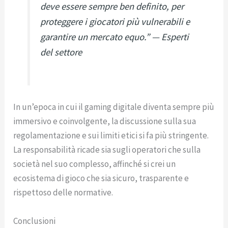
deve essere sempre ben definito, per
proteggere i giocatori più vulnerabili e
garantire un mercato equo.” — Esperti
del settore
In un’epoca in cui il gaming digitale diventa sempre più
immersivo e coinvolgente, la discussione sulla sua
regolamentazione e sui limiti etici si fa più stringente.
La responsabilità ricade sia sugli operatori che sulla
società nel suo complesso, affinché si crei un
ecosistema di gioco che sia sicuro, trasparente e
rispettoso delle normative.
Conclusioni