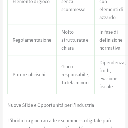
Elemento di gioco
senza
con
scommesse
elementi di
azzardo
Molto
In fase di
Regolamentazione
strutturata e
definizione
chiara
normativa
Dipendenza,
Gioco
frodi,
Potenziali rischi
responsabile,
evasione
tutela minori
fiscale
Nuove Sfide e Opportunità per l’Industria
L’ibrido tra gioco arcade e scommessa digitale può