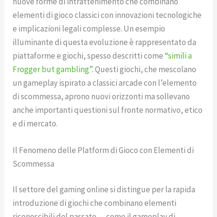
nuove forme di intrattenimento che combinano
elementi di gioco classici con innovazioni tecnologiche
e implicazioni legali complesse. Un esempio
illuminante di questa evoluzione è rappresentato da
piattaforme e giochi, spesso descritti come
“simili a
Frogger but gambling”
. Questi giochi, che mescolano
un gameplay ispirato a classici arcade con l’elemento
di scommessa, aprono nuovi orizzonti ma sollevano
anche importanti questioni sul fronte normativo, etico
e di mercato.
Il Fenomeno delle Platform di Gioco con Elementi di
Scommessa
Il settore del gaming online si distingue per la rapida
introduzione di giochi che combinano elementi
riconoscibili del passato — come il gameplay di