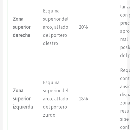
lanz
Esquina
con 
Zona
superior del
prec
superior
arco, al lado
20%
apr
derecha
del portero
mal
diestro
posi
del 
Requ
cont
Esquina
ansi
Zona
superior del
disp
superior
arco, al lado
18%
zona
izquierda
del portero
resu
zurdo
si se
conf