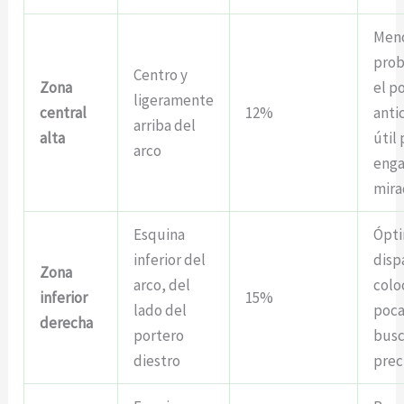
Men
prob
Centro y
Zona
el p
ligeramente
central
12%
anti
arriba del
alta
útil
arco
enga
mira
Esquina
Ópti
inferior del
disp
Zona
arco, del
colo
inferior
15%
lado del
poca
derecha
portero
bus
diestro
prec