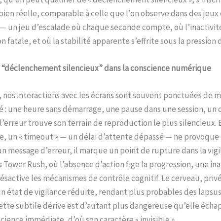
ien réelle, comparable à celle que l’on observe dans des jeu
— un jeu d’escalade où chaque seconde compte, où l’inactivit
n fatale, et où la stabilité apparente s’effrite sous la pression
e “déclenchement silencieux” dans la conscience numérique
, nos interactions avec les écrans sont souvent ponctuées de
 : une heure sans démarrage, une pause dans une session, un cl
 l’erreur trouve son terrain de reproduction le plus silencieux. 
e, un « timeout » — un délai d’attente dépassé — ne provoque
 message d’erreur, il marque un point de rupture dans la vigi
ower Rush, où l’absence d’action fige la progression, une ina
sactive les mécanismes de contrôle cognitif. Le cerveau, privé
n état de vigilance réduite, rendant plus probables des lapsu
Cette subtile dérive est d’autant plus dangereuse qu’elle éch
cience immédiate, d’où son caractère « invisible ».