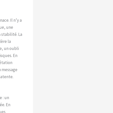
ce. Il n’y a
ue, une
stabilité. La
ère la
e, un oubli
isques. En
étation
Un message
latente.
e : un
ée. En
ues