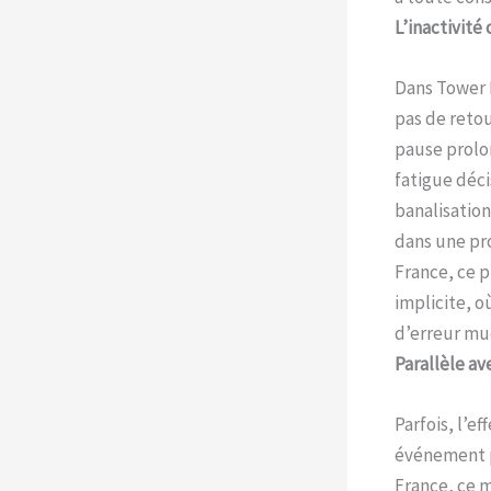
L’inactivité
Dans Tower R
pas de reto
pause prolon
fatigue déci
banalisation
dans une pr
France, ce p
implicite, 
d’erreur mue
Parallèle av
Parfois, l’e
événement p
France, ce m