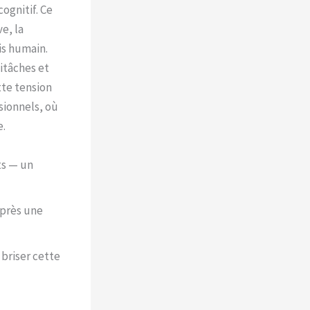
ognitif. Ce
e, la
ais humain.
itâches et
tte tension
sionnels, où
e.
ts — un
après une
briser cette