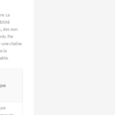
re. La
bilité
s, des non-
rds. Par
r une chaîne
e la
able.
que
que
tique en