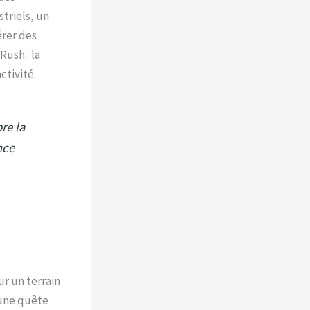
triels, un
rer des
ush : la
ctivité.
re la
nce
ur un terrain
 une quête