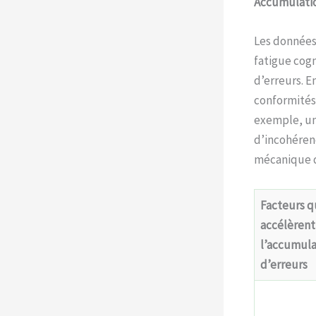
Accumulation
Les données 
fatigue cogn
d’erreurs. E
conformités,
exemple, un 
d’incohérenc
mécanique du
Facteurs q
accélèrent
l’accumula
d’erreurs