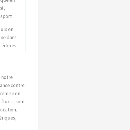
té,
nsport
eurs en
îne dans
cédures
 notre
tance contre
a remise en
 flux — sont
ducation,
ériques,