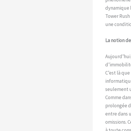
dynamique b
Tower Rush 
une conditio
La notion d
Aujourd’hui
d’immobilité
C’est là que
informatiqu
seulement un
Comme dans T
prolongée dé
entre dans u
omissions. 
à toute cons