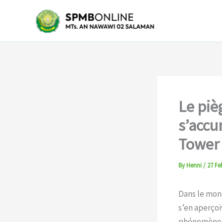
Skip
to
content
Le piè
s’accu
Tower
By
Henni
/
27 Fe
Dans le mon
s’en aperçoi
phénomène, q