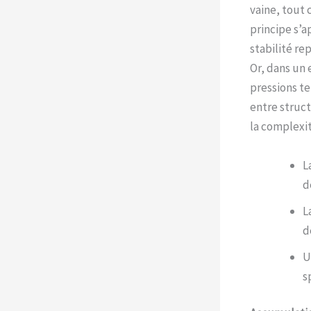
vaine, tout 
principe s’a
stabilité rep
Or, dans un
pressions te
entre struct
la complexit
L
d
L
d
U
s