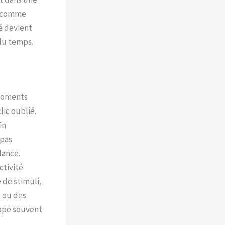
x comme
é devient
 du temps.
 moments
ic oublié.
En
 pas
lance.
ctivité
 de stimuli,
s ou des
appe souvent