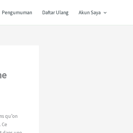
Pengumuman
Daftar Ulang
Akun Saya
me
ns qu’on
. Ce
it dans une