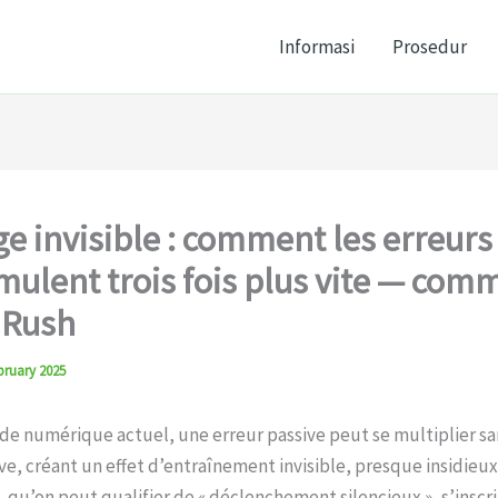
Informasi
Prosedur
ge invisible : comment les erreurs
mulent trois fois plus vite — com
 Rush
bruary 2025
de numérique actuel, une erreur passive peut se multiplier sa
ve, créant un effet d’entraînement invisible, presque insidieux
u’on peut qualifier de « déclenchement silencieux », s’inscr