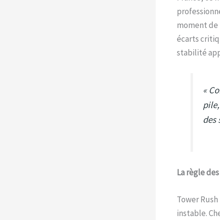
professionn
moment de r
écarts criti
stabilité ap
« Co
pile
des 
La règle des
Tower Rush i
instable. Ch