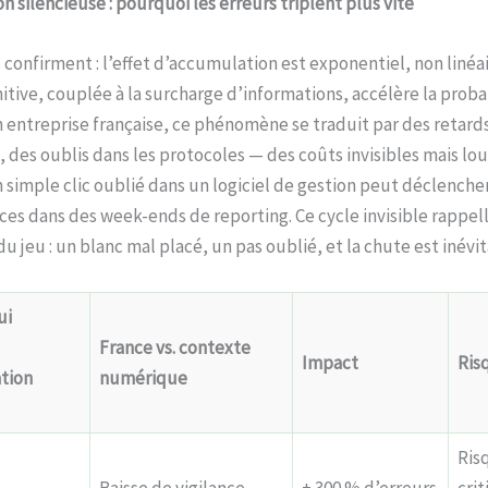
 silencieuse : pourquoi les erreurs triplent plus vite
confirment : l’effet d’accumulation est exponentiel, non linéai
itive, couplée à la surcharge d’informations, accélère la proba
n entreprise française, ce phénomène se traduit par des retard
 des oublis dans les protocoles — des coûts invisibles mais lou
simple clic oublié dans un logiciel de gestion peut déclenche
es dans des week-ends de reporting. Ce cycle invisible rappell
 jeu : un blanc mal placé, un pas oublié, et la chute est inévit
ui
France vs. contexte
Impact
Ris
tion
numérique
Ris
Baisse de vigilance,
+ 300 % d’erreurs
cri