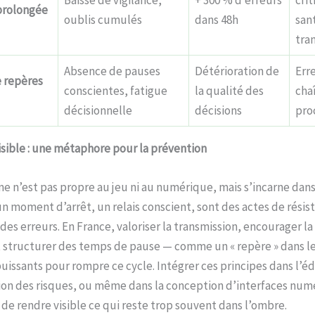
 prolongée
oublis cumulés
dans 48h
san
tra
Absence de pauses
Détérioration de
Err
 repères
conscientes, fatigue
la qualité des
cha
décisionnelle
décisions
pro
isible : une métaphore pour la prévention
 n’est pas propre au jeu ni au numérique, mais s’incarne dans
un moment d’arrêt, un relais conscient, sont des actes de résis
té des erreurs. En France, valoriser la transmission, encourager l
t structurer des temps de pause — comme un « repère » dans le
puissants pour rompre ce cycle. Intégrer ces principes dans l’é
tion des risques, ou même dans la conception d’interfaces num
de rendre visible ce qui reste trop souvent dans l’ombre.