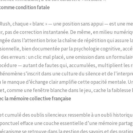
 comme condition fatale
ush, chaque « blanc » — une position sans appui — est une mena
ur, pas de correction instantanée. De même, en milieu numériq
gée dans l’attention brise la chaîne de répétition qui assure la 
sionnelle, bien documentée par la psychologie cognitive, accél
 des erreurs : un clic mal placé, une omission dans un formulair
océdure — autant de fautes qui, accumulées, multiplient les r
hénomène s’inscrit dans une culture du silence et de l’interpr
où le manque d’échange clair amplifie cette opacité mentale. 
t, comme une fenêtre blanche dans le jeu, cache la faiblesse 
ec la mémoire collective française
ffet cumulé des oublis silencieux ressemble à un oubli historiqu
onctuel efface une couche essentielle d’une mémoire partag
écanisme se retrouve dans la gestion des savoirs et des pratiq