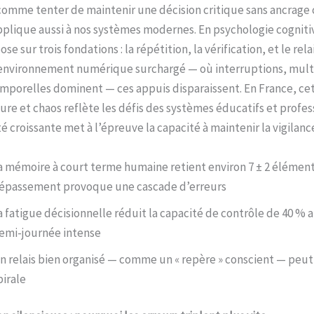
comme tenter de maintenir une décision critique sans ancrage c
pplique aussi à nos systèmes modernes. En psychologie cognitiv
ose sur trois fondations : la répétition, la vérification, et le rel
 environnement numérique surchargé — où interruptions, mult
mporelles dominent — ces appuis disparaissent. En France, ce
ure et chaos reflète les défis des systèmes éducatifs et profes
é croissante met à l’épreuve la capacité à maintenir la vigilanc
a mémoire à court terme humaine retient environ 7 ± 2 élémen
épassement provoque une cascade d’erreurs
a fatigue décisionnelle réduit la capacité de contrôle de 40 % 
emi-journée intense
n relais bien organisé — comme un « repère » conscient — peut 
pirale