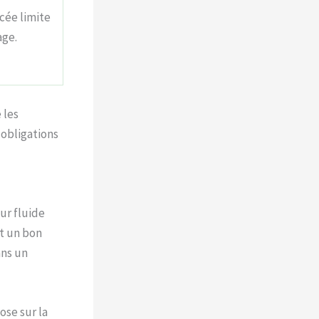
cée limite
age.
 les
 obligations
ur fluide
t un bon
ans un
ose sur la