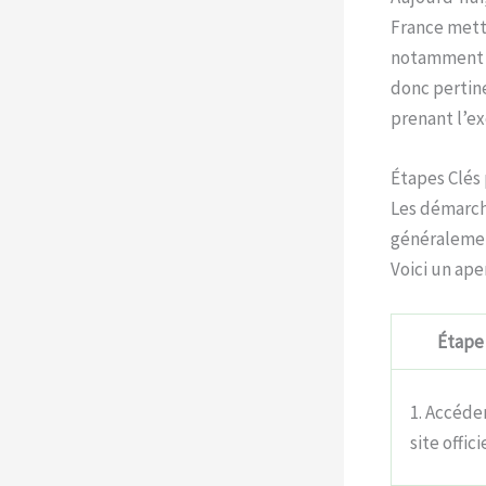
France mette
notamment l’
donc pertine
prenant l’e
Étapes Clés 
Les démarche
généralemen
Voici un ape
Étape
1. Accéde
site offici