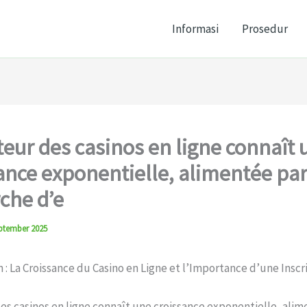
Informasi
Prosedur
teur des casinos en ligne connaît 
ance exponentielle, alimentée par
che d’e
ptember 2025
 : La Croissance du Casino en Ligne et l’Importance d’une Inscr
es casinos en ligne connaît une croissance exponentielle, alim