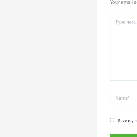
Your email a
Type
here..
Name*
Save my na