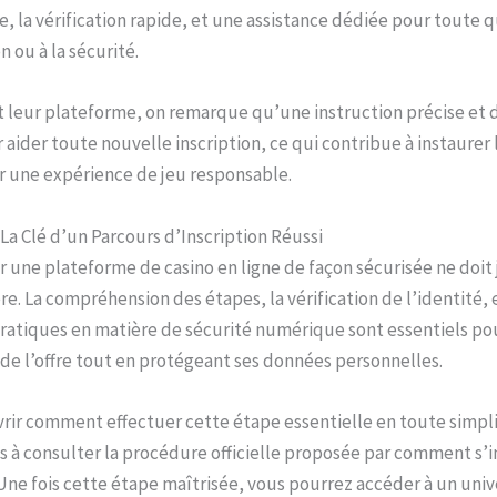
, la vérification rapide, et une assistance dédiée pour toute q
on ou à la sécurité.
 leur plateforme, on remarque qu’une instruction précise et d
 aider toute nouvelle inscription, ce qui contribue à instaurer 
er une expérience de jeu responsable.
 La Clé d’un Parcours d’Inscription Réussi
ur une plateforme de casino en ligne de façon sécurisée ne doit 
gère. La compréhension des étapes, la vérification de l’identité, 
ratiques en matière de sécurité numérique sont essentiels pou
de l’offre tout en protégeant ses données personnelles.
rir comment effectuer cette étape essentielle en toute simpli
s à consulter la procédure officielle proposée par comment s’in
Une fois cette étape maîtrisée, vous pourrez accéder à un univ