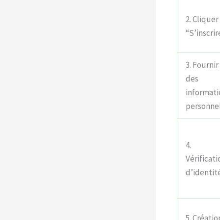
2. Cliquer
“S’inscrir
3. Fournir
des
informati
personnel
4.
Vérificati
d’identit
5. Créatio