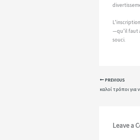
divertisseme
L’inscriptio
—qu’il faut 
souci.
PREVIOUS
Leave a 