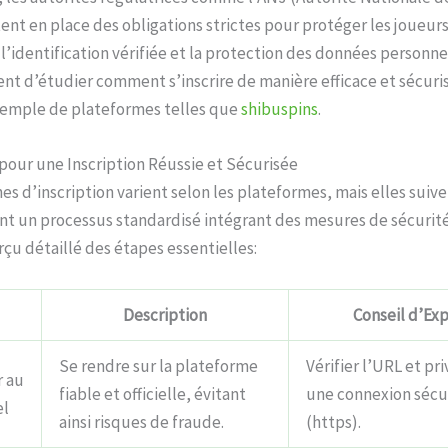
nt en place des obligations strictes pour protéger les joueurs
identification vérifiée et la protection des données personnell
nt d’étudier comment s’inscrire de manière efficace et sécuri
xemple de plateformes telles que
shibuspins
.
pour une Inscription Réussie et Sécurisée
s d’inscription varient selon les plateformes, mais elles suiv
t un processus standardisé intégrant des mesures de sécurité
rçu détaillé des étapes essentielles:
Description
Conseil d’Ex
Se rendre sur la plateforme
Vérifier l’URL et pri
r au
fiable et officielle, évitant
une connexion sécu
el
ainsi risques de fraude.
(https).