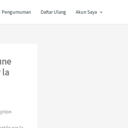
Pengumuman
Daftar Ulang
Akun Saya
une
 la
iption
entée par la