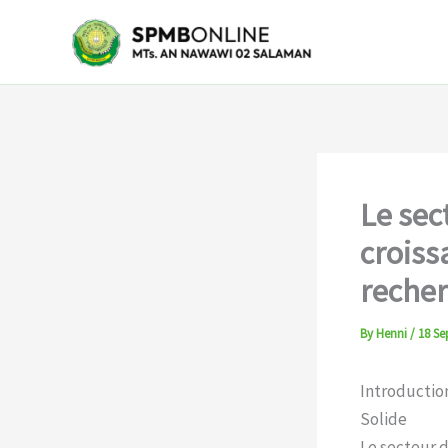
Skip
to
content
Le sec
croiss
recher
By
Henni
/
18 Se
Introduction
Solide
Le secteur d