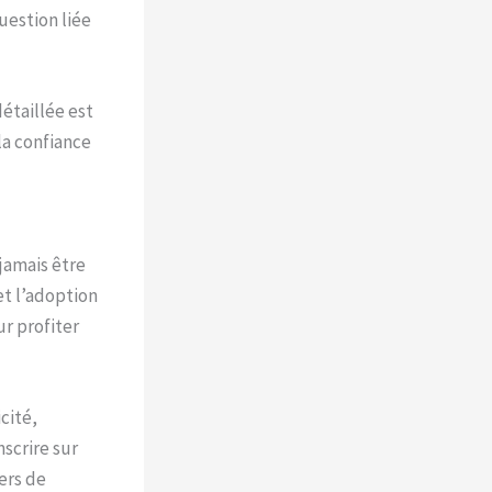
uestion liée
étaillée est
la confiance
jamais être
et l’adoption
r profiter
cité,
scrire sur
ers de