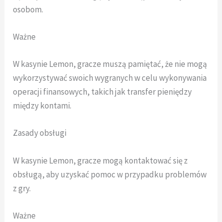
osobom.
Ważne
W kasynie Lemon, gracze muszą pamiętać, że nie mogą
wykorzystywać swoich wygranych w celu wykonywania
operacji finansowych, takich jak transfer pieniędzy
między kontami.
Zasady obsługi
W kasynie Lemon, gracze mogą kontaktować się z
obsługą, aby uzyskać pomoc w przypadku problemów
z gry.
Ważne