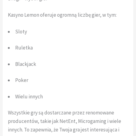
Kasyno Lemon oferuje ogromną liczbę gier, w tym:
Sloty
Ruletka
Blackjack
Poker
Wielu innych
Wszystkie gry są dostarczane przez renomowane
producentów, takie jak NetEnt, Microgaming i wiele
innych. To zapewnia, że Twoja gra jest interesująca i