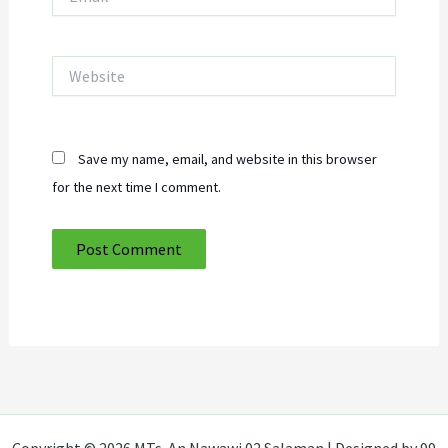
Website
Save my name, email, and website in this browser
for the next time I comment.