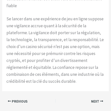
fiable
Se lancer dans une expérience de jeu en ligne suppose
une vigilance accrue quant à la sécurité de la
plateforme. La vigilance doit porter sur la régulation,
la technologie, la transparence, et la responsabilité. Le
choix d’un casino sécurisé n’est pas une option, mais
une nécessité pour se prémunir contre les risques
cryptés, et pour profiter d’un divertissement
réglementé et équitable. La confiance repose sur la
combinaison de ces éléments, dans une industrie où la
crédibilité est la clé du succès durable.
PREVIOUS
NEXT