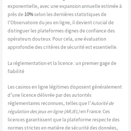
exponentielle, avec une expansion annuelle estimée à
près de
10%
selon les dernières statistiques de
l’Observatoire du jeu en ligne, il devient crucial de
distinguer les plateformes dignes de confiance des
opérateurs douteux. Pour cela, une évaluation
approfondie des critères de sécurité est essentielle.
La réglementation et la licence : un premier gage de
fiabilité
Les casinos en ligne légitimes disposent généralement
d’une licence délivrée par des autorités
réglementaires reconnues, telles que l’
Autorité de
régulation des jeux en ligne (ARJEL)
en France. Ces
licences garantissent que la plateforme respecte des
normes strictes en matière de sécurité des données,