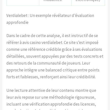
Verdialebet : Un exemple révélateur d’évaluation
approfondie
Dans le cadre de cette analyse, il est instructif de se
référer à avis casino verdialebet. Ce site s’est imposé
comme une référence crédible grâce à ses évaluations
détaillées, souvent appuyées par des tests concrets et
des retours de la communauté de joueurs. Leur
approche intègre une balanced critique entre points
forts et faiblesses, renforçant ainsi leur crédibilité.
Une lecture attentive de leur contenu montre que
leur avis repose sur une méthodologie rigoureuse,
incluant une vérification approfondie des licences,