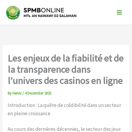
Skip
to
content
Les enjeux de la fiabilité et de
la transparence dans
l’univers des casinos en ligne
By
Henni
/
4 December 2025
Introduction : La quête de crédibilité dans un secteur
en pleine croissance
Au cours des dernières décennies, le secteur des jeux