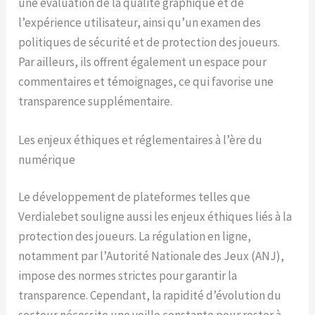
une évaluation de la qualité graphique et de
l’expérience utilisateur, ainsi qu’un examen des
politiques de sécurité et de protection des joueurs.
Par ailleurs, ils offrent également un espace pour
commentaires et témoignages, ce qui favorise une
transparence supplémentaire.
Les enjeux éthiques et réglementaires à l’ère du
numérique
Le développement de plateformes telles que
Verdialebet souligne aussi les enjeux éthiques liés à la
protection des joueurs. La régulation en ligne,
notamment par l’Autorité Nationale des Jeux (ANJ),
impose des normes strictes pour garantir la
transparence. Cependant, la rapidité d’évolution du