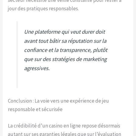
secteur nécessite une veille constante pour rester à
jour des pratiques responsables.
Une plateforme qui veut durer doit
avant tout bâtir sa réputation sur la
confiance et la transparence, plutôt
que sur des stratégies de marketing
agressives.
Conclusion : La voie vers une expérience de jeu
responsable et sécurisée
La crédibilité d’un casino en ligne repose désormais
autant sur ses garanties légales que sur l’évaluation