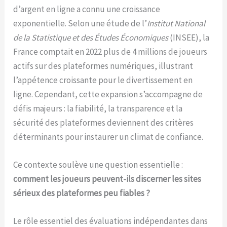
d’argent en ligne a connu une croissance
exponentielle. Selon une étude de l’
Institut National
de la Statistique et des Études Économiques
(INSEE), la
France comptait en 2022 plus de 4 millions de joueurs
actifs sur des plateformes numériques, illustrant
l’appétence croissante pour le divertissement en
ligne. Cependant, cette expansion s’accompagne de
défis majeurs : la fiabilité, la transparence et la
sécurité des plateformes deviennent des critères
déterminants pour instaurer un climat de confiance.
Ce contexte soulève une question essentielle :
comment les joueurs peuvent-ils discerner les sites
sérieux des plateformes peu fiables ?
Le rôle essentiel des évaluations indépendantes dans