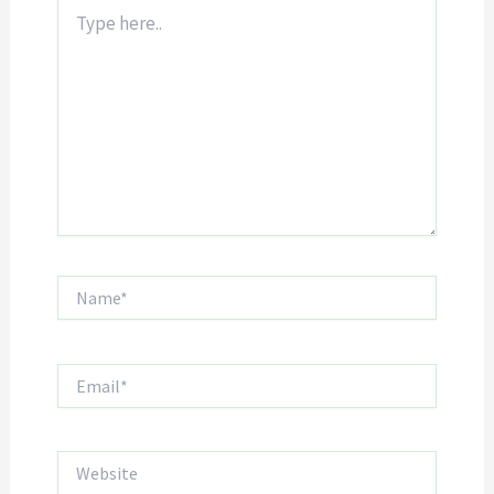
Type
here..
Name*
Email*
Website