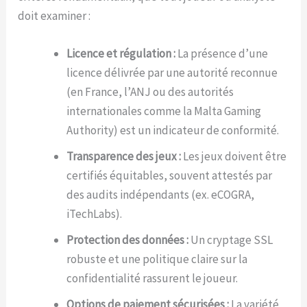
doit examiner :
Licence et régulation :
La présence d’une
licence délivrée par une autorité reconnue
(en France, l’ANJ ou des autorités
internationales comme la Malta Gaming
Authority) est un indicateur de conformité.
Transparence des jeux :
Les jeux doivent être
certifiés équitables, souvent attestés par
des audits indépendants (ex. eCOGRA,
iTechLabs).
Protection des données :
Un cryptage SSL
robuste et une politique claire sur la
confidentialité rassurent le joueur.
Options de paiement sécurisées :
La variété