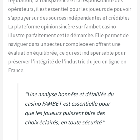
régulation, la transparence et la responsabilité des
opérateurs, il est essentiel pour les joueurs de pouvoir
s’appuyer sur des sources indépendantes et crédibles.
La plateforme opinion sincère sur fambet casino
illustre parfaitement cette démarche. Elle permet de
naviguer dans un secteur complexe en offrant une
évaluation équilibrée, ce qui est indispensable pour
préserver l’intégrité de l’industrie du jeu en ligne en
France.
“Une analyse honnête et détaillée du
casino FAMBET est essentielle pour
que les joueurs puissent faire des
choix éclairés, en toute sécurité.”