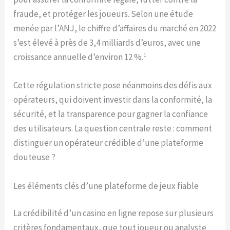
fraude, et protéger les joueurs. Selon une étude
menée par l’ANJ, le chiffre d’affaires du marché en 2022
s’est élevé à près de 3,4 milliards d’euros, avec une
1
croissance annuelle d’environ 12 %.
Cette régulation stricte pose néanmoins des défis aux
opérateurs, qui doivent investir dans la conformité, la
sécurité, et la transparence pour gagner la confiance
des utilisateurs. La question centrale reste : comment
distinguer un opérateur crédible d’une plateforme
douteuse ?
Les éléments clés d’une plateforme de jeux fiable
La crédibilité d’un casino en ligne repose sur plusieurs
critères fondamentaux, que tout joueur ou analyste