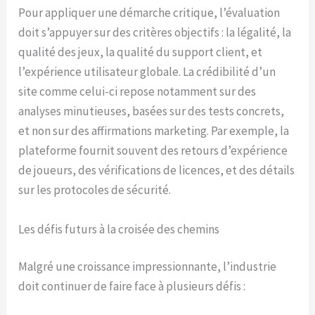
Pour appliquer une démarche critique, l’évaluation
doit s’appuyer sur des critères objectifs : la légalité, la
qualité des jeux, la qualité du support client, et
l’expérience utilisateur globale. La crédibilité d’un
site comme celui-ci repose notamment sur des
analyses minutieuses, basées sur des tests concrets,
et non sur des affirmations marketing. Par exemple, la
plateforme fournit souvent des retours d’expérience
de joueurs, des vérifications de licences, et des détails
sur les protocoles de sécurité.
Les défis futurs à la croisée des chemins
Malgré une croissance impressionnante, l’industrie
doit continuer de faire face à plusieurs défis :