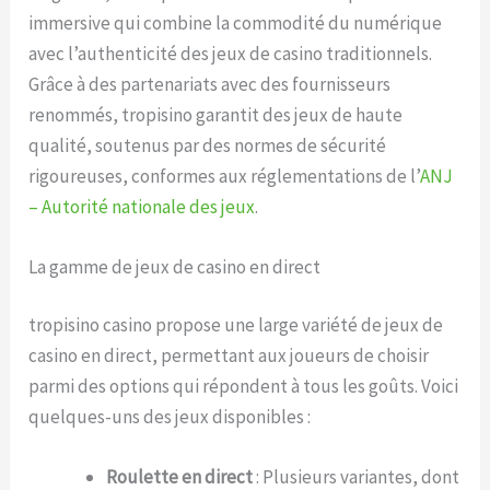
immersive qui combine la commodité du numérique
avec l’authenticité des jeux de casino traditionnels.
Grâce à des partenariats avec des fournisseurs
renommés, tropisino garantit des jeux de haute
qualité, soutenus par des normes de sécurité
rigoureuses, conformes aux réglementations de l’
ANJ
– Autorité nationale des jeux
.
La gamme de jeux de casino en direct
tropisino casino propose une large variété de jeux de
casino en direct, permettant aux joueurs de choisir
parmi des options qui répondent à tous les goûts. Voici
quelques-uns des jeux disponibles :
Roulette en direct
: Plusieurs variantes, dont