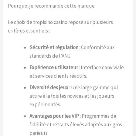
Pourquoi je recommande cette marque
Le choix de tropisino casino repose sur plusieurs
critères essentiels :
Sécurité et régulation
: Conformité aux
standards de l’ANJ.
Expérience utilisateur
: Interface conviviale
et services clients réactifs.
Diversité des jeux
: Une large gamme qui
attire à la fois les novices et les joueurs
expérimentés.
Avantages pour les VIP
: Programmes de
fidélité et retraits élevés adaptés aux gros
parieurs.