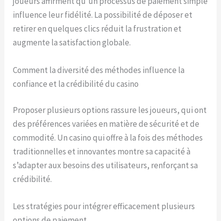
joueurs affirment qu’un processus de paiement simple
influence leur fidélité. La possibilité de déposer et
retirer en quelques clics réduit la frustration et
augmente la satisfaction globale.
Comment la diversité des méthodes influence la
confiance et la crédibilité du casino
Proposer plusieurs options rassure les joueurs, qui ont
des préférences variées en matière de sécurité et de
commodité. Un casino qui offre à la fois des méthodes
traditionnelles et innovantes montre sa capacité à
s’adapter aux besoins des utilisateurs, renforçant sa
crédibilité.
Les stratégies pour intégrer efficacement plusieurs
options de paiement