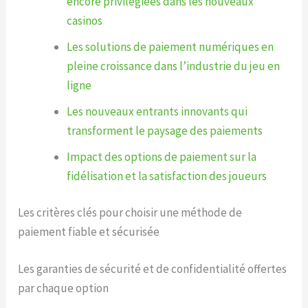
encore privilégiées dans les nouveaux
casinos
Les solutions de paiement numériques en
pleine croissance dans l’industrie du jeu en
ligne
Les nouveaux entrants innovants qui
transforment le paysage des paiements
Impact des options de paiement sur la
fidélisation et la satisfaction des joueurs
Les critères clés pour choisir une méthode de
paiement fiable et sécurisée
Les garanties de sécurité et de confidentialité offertes
par chaque option