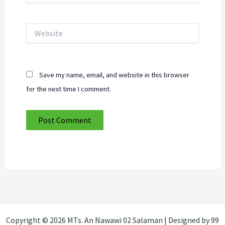
Website
Save my name, email, and website in this browser
for the next time I comment.
Copyright © 2026 MTs. An Nawawi 02 Salaman | Designed by 99