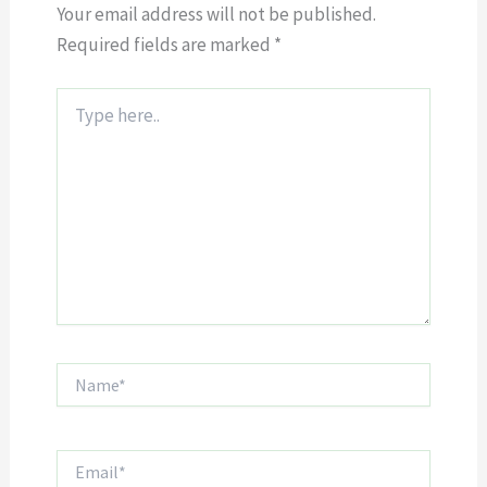
Your email address will not be published.
Required fields are marked
*
Type
here..
Name*
Email*