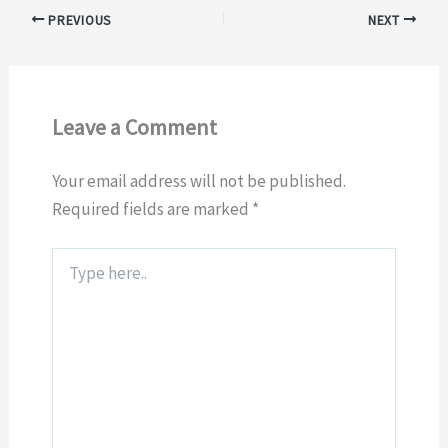
PREVIOUS
NEXT
Leave a Comment
Your email address will not be published.
Required fields are marked
*
Type
here..