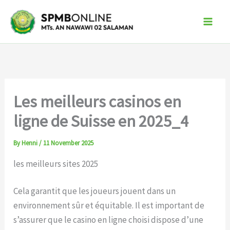
Skip
to
content
Les meilleurs casinos en
ligne de Suisse en 2025_4
By
Henni
/
11 November 2025
les meilleurs sites 2025
Cela garantit que les joueurs jouent dans un
environnement sûr et équitable. Il est important de
s’assurer que le casino en ligne choisi dispose d’une