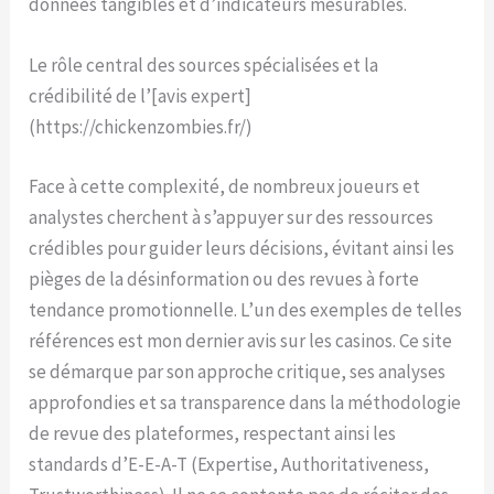
données tangibles et d’indicateurs mesurables.
Le rôle central des sources spécialisées et la
crédibilité de l’[avis expert]
(https://chickenzombies.fr/)
Face à cette complexité, de nombreux joueurs et
analystes cherchent à s’appuyer sur des ressources
crédibles pour guider leurs décisions, évitant ainsi les
pièges de la désinformation ou des revues à forte
tendance promotionnelle. L’un des exemples de telles
références est mon dernier avis sur les casinos. Ce site
se démarque par son approche critique, ses analyses
approfondies et sa transparence dans la méthodologie
de revue des plateformes, respectant ainsi les
standards d’E-E-A-T (Expertise, Authoritativeness,