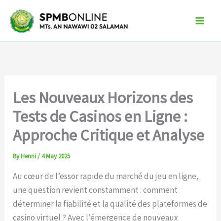
Skip
to
content
Les Nouveaux Horizons des
Tests de Casinos en Ligne :
Approche Critique et Analyse
By
Henni
/
4 May 2025
Au cœur de l’essor rapide du marché du jeu en ligne,
une question revient constamment : comment
déterminer la fiabilité et la qualité des plateformes de
casino virtuel ? Avec l’émergence de nouveaux