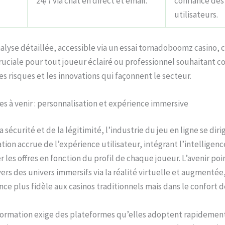
24/7 via chat en direct et email.
confiance des
utilisateurs.
alyse détaillée, accessible via un essai tornadoboomz casino, 
ruciale pour tout joueur éclairé ou professionnel souhaitant 
les risques et les innovations qui façonnent le secteur.
s à venir : personnalisation et expérience immersive
 sécurité et de la légitimité, l’industrie du jeu en ligne se diri
tion accrue de l’expérience utilisateur, intégrant l’intelligence
 les offres en fonction du profil de chaque joueur. L’avenir poi
rs des univers immersifs via la réalité virtuelle et augmentée
ce plus fidèle aux casinos traditionnels mais dans le confort d
formation exige des plateformes qu’elles adoptent rapidemen