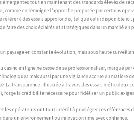
s émergentes tout en maintenant des standards élevés de sécu
e, comme en témoigne l’approche proposée par certains oper
e référer à des essais approfondis, tel que celui disponible ici
 de faire des choix éclairés et stratégiques dans un marché en 
 un paysage en constante évolution, mais sous haute surveilla
u casino en ligne ne cesse de se professionnaliser, marqué par
chnologiques mais aussi par une vigilance accrue en matière d
té. La transparence, illustrée à travers des essais méticuleux 
i, forge la crédibilité nécessaire pour fidéliser un public exige
et les opérateurs ont tout intérêt à privilégier ces références 
r dans un environnement où innovation rime avec confiance.