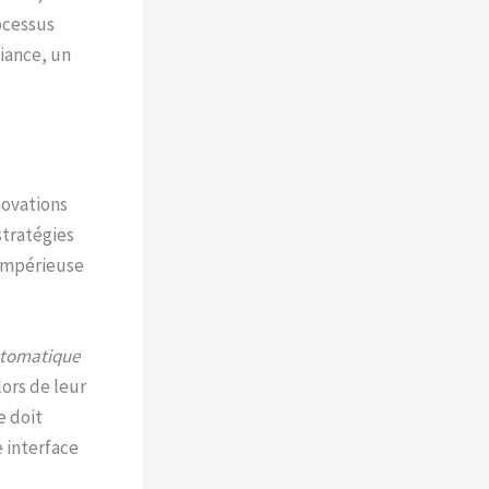
ocessus
fiance, un
novations
stratégies
 impérieuse
automatique
lors de leur
e doit
 interface