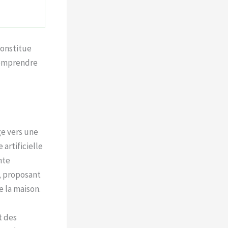
constitue
comprendre
ge vers une
 artificielle
nte
, proposant
e la maison.
t des