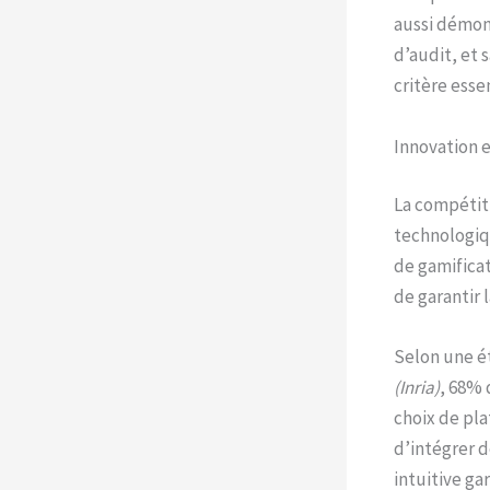
aussi démon
d’audit, et 
critère esse
Innovation et
La compétiti
technologiqu
de gamifica
de garantir 
Selon une é
(Inria)
, 68% 
choix de pl
d’intégrer d
intuitive ga