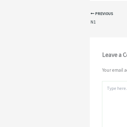
PREVIOUS
N1
Leave a 
Your email a
Type
here..