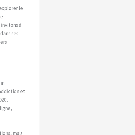
explorer le
ne
invitons à
dans ses
vers
e
fin
addiction et
020,
ligne,
ions, mais