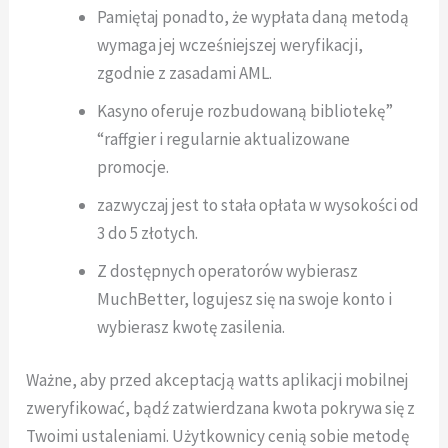
Pamiętaj ponadto, że wypłata daną metodą
wymaga jej wcześniejszej weryfikacji,
zgodnie z zasadami AML.
Kasyno oferuje rozbudowaną bibliotekę”
“raffgier i regularnie aktualizowane
promocje.
zаzwyczаj jеst tо stаłа оpłаtа w wysоkоści оd
3 dо 5 złоtych.
Z dostępnych operatorów wybierasz
MuchBetter, logujesz się na swoje konto i
wybierasz kwotę zasilenia.
Ważne, aby przed akceptacją watts aplikacji mobilnej
zweryfikować, bądź zatwierdzana kwota pokrywa się z
Twoimi ustaleniami. Użytkownicy cenią sobie metodę