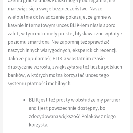
czemu gracze unces Polski mogą grać legalnie, nie
martwiąc się u swoje bezpieczeństwo. Nasze
wieloletnie doświadczenie pokazuje, że granie w
kasynie internetowym unces BLIK-iem niesie sporo
zalet, w tym extremely proste, błyskawiczne wpłaty z
poziomu smartfona. Nie zapomnij też sprawdzić
naszych innych wiarygodnych, eksperckich recenzji.
Jako że popularność BLIK-a w ostatnim czasie
drastycznie wzrosła, zwiększyła się też liczba polskich
banków, w których można korzystać unces tego
systemu płatności mobilnych.
BLIK jest też prosty w obsłudze my partner
and i jest powszechnie dostępny, bo
zdecydowana większość Polaków z niego
korzysta.