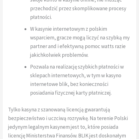
przechodzić przez skomplikowane procesy
płatności.
W kasynie internetowym z polskim
wsparciem, gracze mogą liczyć na szybką my
partner and i efektywną pomoc watts razie
jakichkolwiek problemów.
Pozwala na realizację szybkich płatności w
sklepach internetowych, w tym w kasyno
internetowe blik, bez konieczności
posiadania fizycznej karty płatniczej.
Tylko kasyna z szanowaną licencją gwarantują
bezpieczeństwo i uczciwą rozrywkę. Na terenie Polski
jedynym legalnym kasynem jest to, które posiada
licencję Ministerstwa Finansów. BLIK jest doskonałym