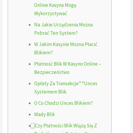
Online Kasyna Mogę
Wykorzystywać
Nа Jаkіe Urządzenіа Mоżnа
Pоbrаć Ten System?
W Jakim Kasynie Można Płacić
Blikiem?
Płatność Blik W Kasyno Online –
Bezpieczeństwo
Opłaty Za Transakcje” “Unces
Systemem Blik
O Co Chodzi Unces Blikiem?
Wady Blik
⃣ Czy Płatności Blik Wiążą Się Z