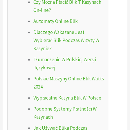
Czy Można Płacić Blik T Kasynach
On-line?
Automaty Online Blik
Dlaczego Wskazane Jest
Wybierać Blik Podczas Wizyty W
Kasynie?
Tłumaczenie W Polskiej Wersji
Językowej
Polskie Maszyny Online Blik Watts
2024
Wypłacalne Kasyna Blik W Polsce
Podobne Systemy Płatności W
Kasynach
Jak Używać Blika Podczas