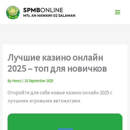
Skip
to
content
Лучшие казино онлайн
2025 – топ для новичков
By
Henni
/
10 September 2025
Откройте для себя новые казино онлайн 2025 с
лучшими игровыми автоматами