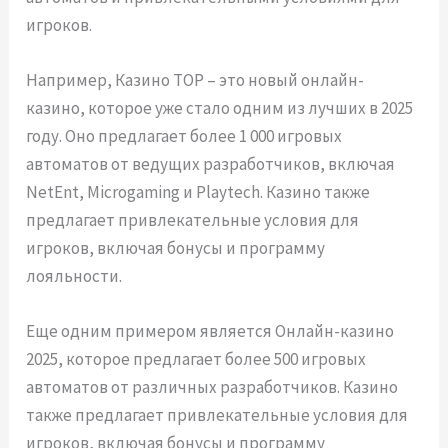
игроков.
Например, Казино TOP – это новый онлайн-
казино, которое уже стало одним из лучших в 2025
году. Оно предлагает более 1 000 игровых
автоматов от ведущих разработчиков, включая
NetEnt, Microgaming и Playtech. Казино также
предлагает привлекательные условия для
игроков, включая бонусы и программу
лояльности.
Еще одним примером является Онлайн-казино
2025, которое предлагает более 500 игровых
автоматов от различных разработчиков. Казино
также предлагает привлекательные условия для
игроков, включая бонусы и программу