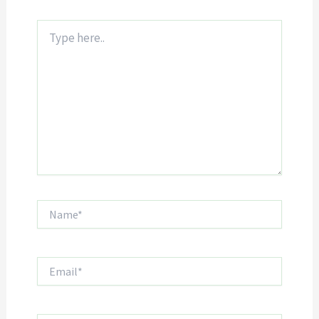
Type
here..
Name*
Email*