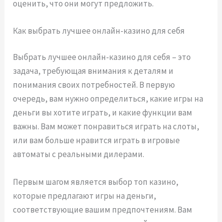
оценить, что они могут предложить.
Как выбрать лучшее онлайн-казино для себя
Выбрать лучшее онлайн-казино для себя – это
задача, требующая внимания к деталям и
понимания своих потребностей. В первую
очередь, вам нужно определиться, какие игры на
деньги вы хотите играть, и какие функции вам
важны. Вам может понравиться играть на слоты,
или вам больше нравится играть в игровые
автоматы с реальными дилерами.
Первым шагом является выбор топ казино,
которые предлагают игры на деньги,
соответствующие вашим предпочтениям. Вам