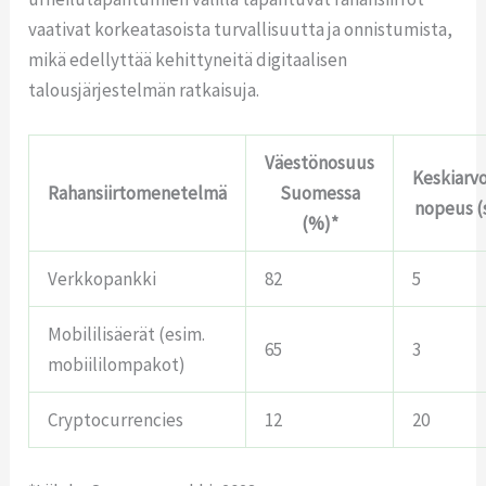
vaativat korkeatasoista turvallisuutta ja onnistumista,
mikä edellyttää kehittyneitä digitaalisen
talousjärjestelmän ratkaisuja.
Väestönosuus
Keskiarv
Rahansiirtomenetelmä
Suomessa
nopeus (
(%)*
Verkkopankki
82
5
Mobililisäerät (esim.
65
3
mobiililompakot)
Cryptocurrencies
12
20