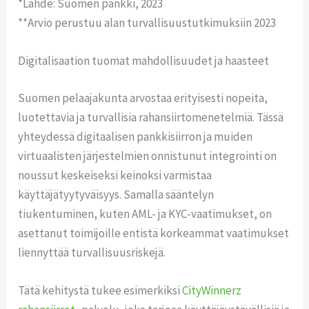
*Lähde: Suomen pankki, 2023
**Arvio perustuu alan turvallisuustutkimuksiin 2023
Digitalisaation tuomat mahdollisuudet ja haasteet
Suomen pelaajakunta arvostaa erityisesti nopeita,
luotettavia ja turvallisia rahansiirtomenetelmiä. Tässä
yhteydessä digitaalisen pankkisiirron ja muiden
virtuaalisten järjestelmien onnistunut integrointi on
noussut keskeiseksi keinoksi varmistaa
käyttäjätyytyväisyys. Samalla sääntelyn
tiukentuminen, kuten AML- ja KYC-vaatimukset, on
asettanut toimijoille entistä korkeammat vaatimukset
liennyttää turvallisuusriskejä.
Tätä kehitystä tukee esimerkiksi
CityWinnerz