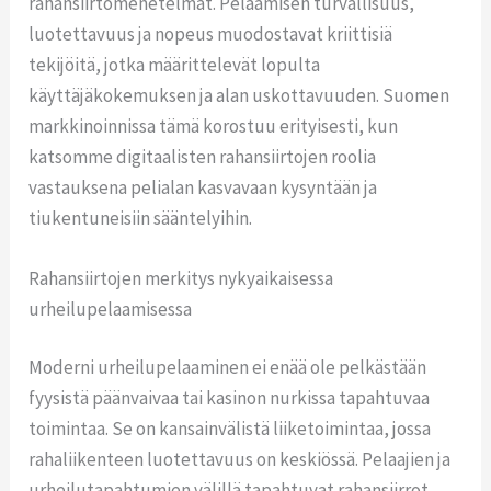
rahansiirtomenetelmät. Pelaamisen turvallisuus,
luotettavuus ja nopeus muodostavat kriittisiä
tekijöitä, jotka määrittelevät lopulta
käyttäjäkokemuksen ja alan uskottavuuden. Suomen
markkinoinnissa tämä korostuu erityisesti, kun
katsomme digitaalisten rahansiirtojen roolia
vastauksena pelialan kasvavaan kysyntään ja
tiukentuneisiin sääntelyihin.
Rahansiirtojen merkitys nykyaikaisessa
urheilupelaamisessa
Moderni urheilupelaaminen ei enää ole pelkästään
fyysistä päänvaivaa tai kasinon nurkissa tapahtuvaa
toimintaa. Se on kansainvälistä liiketoimintaa, jossa
rahaliikenteen luotettavuus on keskiössä. Pelaajien ja
urheilutapahtumien välillä tapahtuvat rahansiirrot