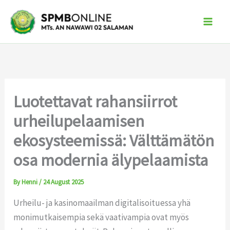
Skip
to
content
Luotettavat rahansiirrot
urheilupelaamisen
ekosysteemissä: Välttämätön
osa modernia älypelaamista
By
Henni
/
24 August 2025
Urheilu- ja kasinomaailman digitalisoituessa yhä
monimutkaisempia sekä vaativampia ovat myös