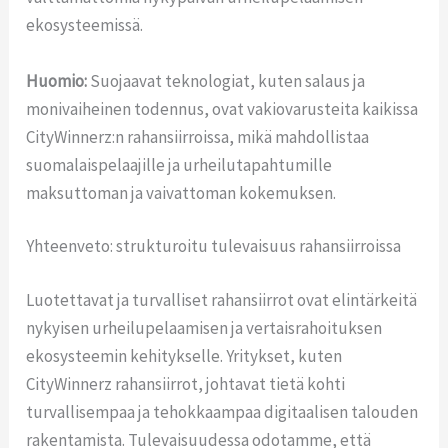
ekosysteemissä.
Huomio:
Suojaavat teknologiat, kuten salaus ja
monivaiheinen todennus, ovat vakiovarusteita kaikissa
CityWinnerz:n rahansiirroissa, mikä mahdollistaa
suomalaispelaajille ja urheilutapahtumille
maksuttoman ja vaivattoman kokemuksen.
Yhteenveto: strukturoitu tulevaisuus rahansiirroissa
Luotettavat ja turvalliset rahansiirrot ovat elintärkeitä
nykyisen urheilupelaamisen ja vertaisrahoituksen
ekosysteemin kehitykselle. Yritykset, kuten
CityWinnerz rahansiirrot, johtavat tietä kohti
turvallisempaa ja tehokkaampaa digitaalisen talouden
rakentamista. Tulevaisuudessa odotamme, että