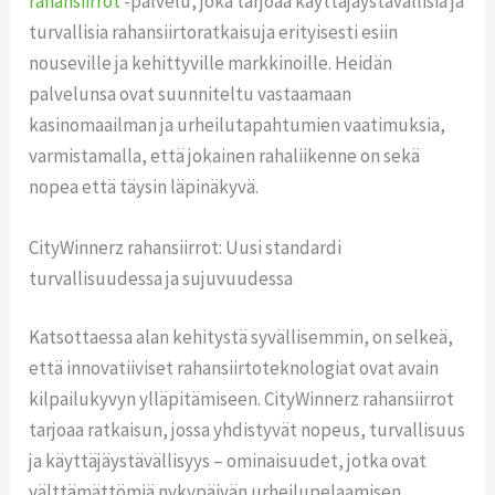
rahansiirrot
-palvelu, joka tarjoaa käyttäjäystävällisiä ja
turvallisia rahansiirtoratkaisuja erityisesti esiin
nouseville ja kehittyville markkinoille. Heidän
palvelunsa ovat suunniteltu vastaamaan
kasinomaailman ja urheilutapahtumien vaatimuksia,
varmistamalla, että jokainen rahaliikenne on sekä
nopea että täysin läpinäkyvä.
CityWinnerz rahansiirrot: Uusi standardi
turvallisuudessa ja sujuvuudessa
Katsottaessa alan kehitystä syvällisemmin, on selkeä,
että innovatiiviset rahansiirtoteknologiat ovat avain
kilpailukyvyn ylläpitämiseen. CityWinnerz rahansiirrot
tarjoaa ratkaisun, jossa yhdistyvät nopeus, turvallisuus
ja käyttäjäystävällisyys – ominaisuudet, jotka ovat
välttämättömiä nykypäivän urheilupelaamisen