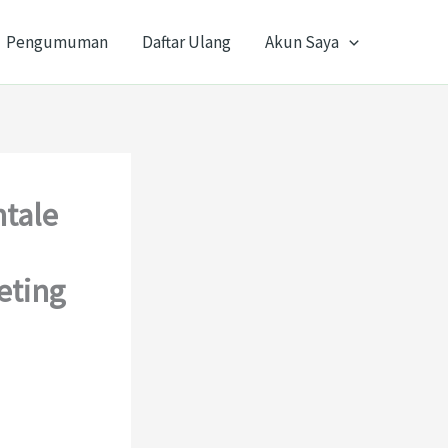
Pengumuman
Daftar Ulang
Akun Saya
tale
eting