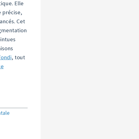
ique. Elle
 précise,
ancés. Cet
egmentation
intues
isons
fondi
, tout
ce
tale