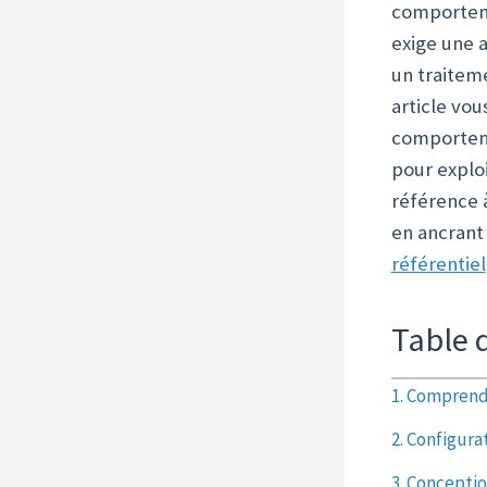
comporteme
exige une 
un traitem
article vo
comporteme
pour explo
référence 
en ancrant
référentiel
Table 
1. Comprend
2. Configura
3. Conceptio