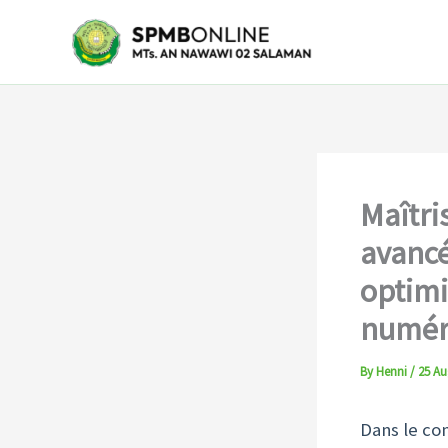
Skip
to
content
Maîtri
avancé
optimi
numéri
By
Henni
/
25 Au
Dans le co