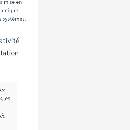
La mise en
mantique
os systèmes.
ativité
tation
ez-
s, en
rée