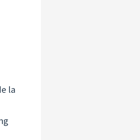
e la
ng