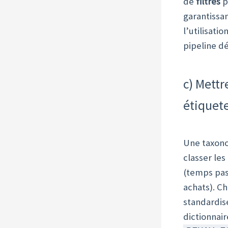
de
filtres
p
garantissan
l’utilisatio
pipeline dé
c) Mettr
étiquete
Une taxonom
classer le
(temps pas
achats). C
standardisé
dictionnai