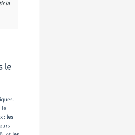
ir la
 le
iques.
 le
x :
les
eurs
l), et
les