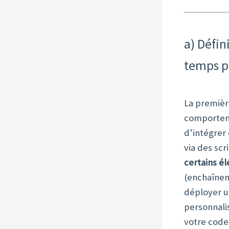
a) Défin
temps pa
La premièr
comportemen
d’intégrer
via des scr
certains é
(enchaîneme
déployer u
personnali
votre code