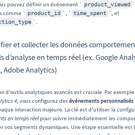
ous pouvez définir un événement `
`
product_viewed
s comme `
`, `
`, et
product_id
time_spent
`.
ction_type
ifier et collecter les données comportemen
ls d’analyse en temps réel (ex. Google Analy
 Adobe Analytics)
on d’outils analytiques avancés est cruciale. Par exemple
ytics 4
, vous configurez des
événements personnalisés
aque interaction majeure. La clé est d’utiliser la
configu
ts en temps réel
pour suivre immédiatement les compo
er vos segments dynamiques. Une étape essentielle est l