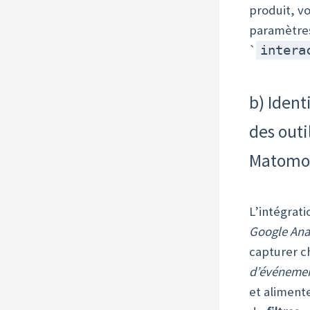
produit, v
paramètre
`
intera
b) Ident
des outi
Matomo,
L’intégrati
Google Anal
capturer ch
d’événemen
et aliment