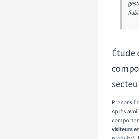
gest
fiabi
Étude 
compor
secteu
Prenons l’
Après avoi
comporteme
visiteurs 
produits),