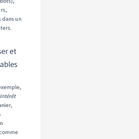
bots),
rs,
 dans un
ters.
er et
tables
 exemple,
Intérêt
anier,
a
un
, comme