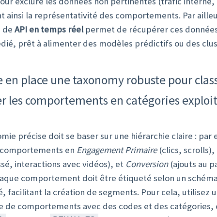
our exclure les données non pertinentes (trafic interne, 
t ainsi la représentativité des comportements. Par ailleu
n de
API en temps réel
permet de récupérer ces données
dié, prêt à alimenter des modèles prédictifs ou des clus
e en place une taxonomy robuste pour class
r les comportements en catégories exploi
ie précise doit se baser sur une hiérarchie claire : par
s comportements en
Engagement Primaire
(clics, scrolls),
sé, interactions avec vidéos), et
Conversion
(ajouts au p
haque comportement doit être étiqueté selon un schém
, facilitant la création de segments. Pour cela, utilisez 
re de comportements avec des codes et des catégories