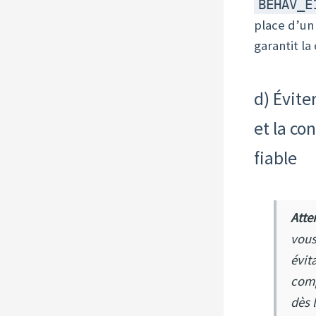
BEHAV_E
place d’u
garantit la
d) Éviter
et la co
fiable
Atte
vous
évita
comp
dès 