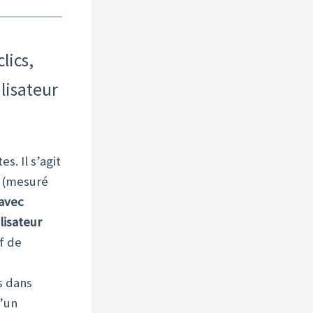
lics,
lisateur
s. Il s’agit
(mesuré
 avec
lisateur
f de
s dans
d’un