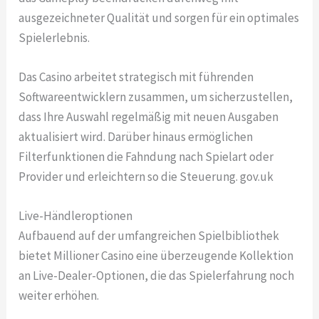
ausgezeichneter Qualität und sorgen für ein optimales
Spielerlebnis.
Das Casino arbeitet strategisch mit führenden
Softwareentwicklern zusammen, um sicherzustellen,
dass Ihre Auswahl regelmäßig mit neuen Ausgaben
aktualisiert wird. Darüber hinaus ermöglichen
Filterfunktionen die Fahndung nach Spielart oder
Provider und erleichtern so die Steuerung. gov.uk
Live-Händleroptionen
Aufbauend auf der umfangreichen Spielbibliothek
bietet Millioner Casino eine überzeugende Kollektion
an Live-Dealer-Optionen, die das Spielerfahrung noch
weiter erhöhen.