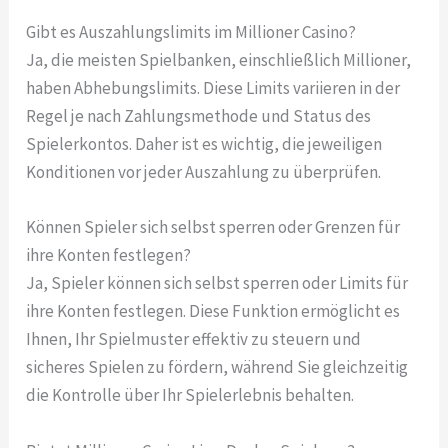
Gibt es Auszahlungslimits im Millioner Casino?
Ja, die meisten Spielbanken, einschließlich Millioner,
haben Abhebungslimits. Diese Limits variieren in der
Regel je nach Zahlungsmethode und Status des
Spielerkontos. Daher ist es wichtig, die jeweiligen
Konditionen vor jeder Auszahlung zu überprüfen.
Können Spieler sich selbst sperren oder Grenzen für
ihre Konten festlegen?
Ja, Spieler können sich selbst sperren oder Limits für
ihre Konten festlegen. Diese Funktion ermöglicht es
Ihnen, Ihr Spielmuster effektiv zu steuern und
sicheres Spielen zu fördern, während Sie gleichzeitig
die Kontrolle über Ihr Spielerlebnis behalten.