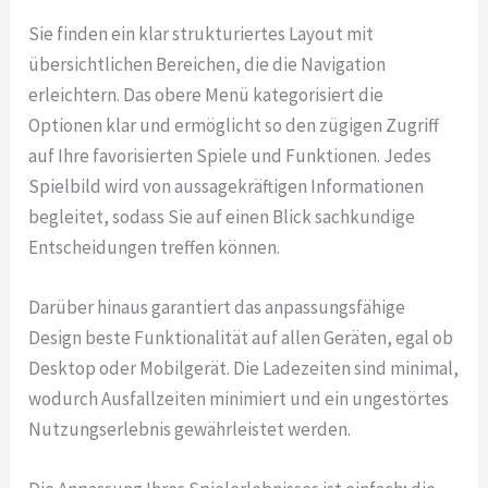
Sie finden ein klar strukturiertes Layout mit
übersichtlichen Bereichen, die die Navigation
erleichtern. Das obere Menü kategorisiert die
Optionen klar und ermöglicht so den zügigen Zugriff
auf Ihre favorisierten Spiele und Funktionen. Jedes
Spielbild wird von aussagekräftigen Informationen
begleitet, sodass Sie auf einen Blick sachkundige
Entscheidungen treffen können.
Darüber hinaus garantiert das anpassungsfähige
Design beste Funktionalität auf allen Geräten, egal ob
Desktop oder Mobilgerät. Die Ladezeiten sind minimal,
wodurch Ausfallzeiten minimiert und ein ungestörtes
Nutzungserlebnis gewährleistet werden.