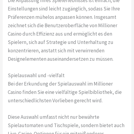
Die Anpassung Ihres Spielerlebnisses ist einfach; die
Einstellungen sind leicht zugänglich, sodass Sie Ihre
Präferenzen mühelos anpassen können. Insgesamt
zeichnet sich die Benutzeroberfläche von Millioner
Casino durch Effizienz aus und ermöglicht es den
Spielern, sich auf Strategie und Unterhaltung zu
konzentrieren, anstatt sich mit verwirrenden
Designelementen auseinandersetzen zu müssen.
Spielauswahl und -vielfalt
Bei der Erkundung der Spielauswahl im Millioner
Casino finden Sie eine vielfältige Spielbibliothek, die
unterschiedlichsten Vorlieben gerecht wird.
Diese Auswahl umfasst nicht nur bewährte
Spielautomaten und Tischspiele, sondern bietet auch
Live-Casino-Optionen für ein mitreißenderes