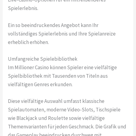
Spielerlebnis.
Ein so beeindruckendes Angebot kann Ihr
vollständiges Spielerlebnis und Ihre Spielanreize
erheblich erhöhen.
Umfangreiche Spielebibliothek
Im Millioner Casino können Spieler eine vielfältige
Spielbibliothek mit Tausenden von Titeln aus
vielfältigen Genres erkunden.
Diese vielfältige Auswahl umfasst klassische
Spielautomaten, moderne Video-Slots, Tischspiele
wie Blackjack und Roulette sowie vielfältige
Themenvarianten für jeden Geschmack. Die Grafik und
das Gameplay beeindrucken durchweg mit