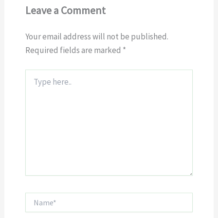
Leave a Comment
Your email address will not be published.
Required fields are marked
*
Type
here..
Name*