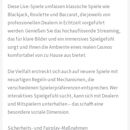
Diese Live-Spiele umfassen klassische Spiele wie
Blackjack, Roulette und Baccarat, die jeweils von
professionellen Dealern in Echtzeit vorgeführt
werden. Genießen Sie das hochauflösende Streaming,
das für klare Bilder und ein immersives Spielgefühl
sorgt und Ihnen die Ambiente eines realen Casinos
komfortabel von zu Hause aus bietet.
Die Vielfalt erstreckt sich auch auf neuere Spiele mit
neuartigen Regeln und Mechanismen, die
verschiedenen Spielerpräferenzen entsprechen. Wer
interaktives Spielgefühl sucht, kann sich mit Dealern
und Mitspielern unterhalten – das schafft eine
besondere soziale Dimension.
Sicherheits- und Fairplay-Maßnahmen