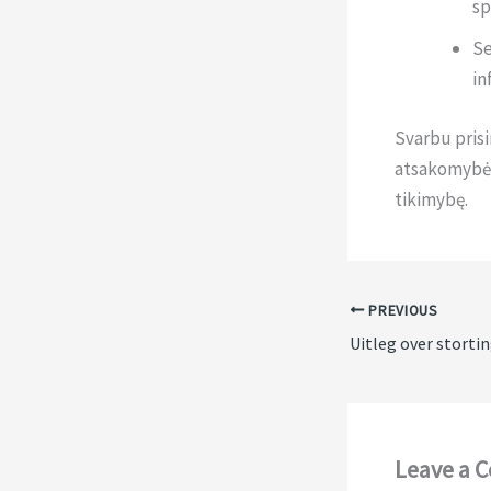
sp
Se
in
Svarbu prisi
atsakomybės.
tikimybę.
PREVIOUS
Leave a 