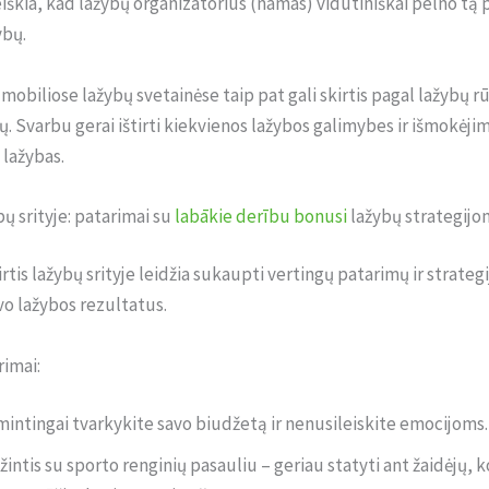
eiškia, kad lažybų organizatorius (namas) vidutiniškai pelno tą
ybų.
mobiliose lažybų svetainėse taip pat gali skirtis pagal lažybų rūš
ų. Svarbu gerai ištirti kiekvienos lažybos galimybes ir išmokėji
 lažybas.
bų srityje: patarimai su
labākie derību bonusi
lažybų strategijo
rtis lažybų srityje leidžia sukaupti vertingų patarimų ir strategi
vo lažybos rezultatus.
imai:
mintingai tvarkykite savo biudžetą ir nenusileiskite emocijoms.
žintis su sporto renginių pasauliu – geriau statyti ant žaidėjų, 