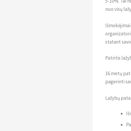
5-10%. Tai r
nuo visų laž
Išmokėjimai 
organizatori
statant savo
Patirtis lažy
16 metų pati
pagerinti sa
Lažybų patar
Iš
Pa