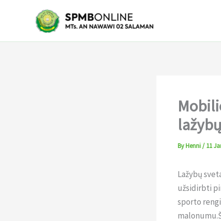
Skip
to
content
Mobili
lažybų
By
Henni
/
11 Ja
Lažybų sveta
užsidirbti pi
sporto rengi
malonumu.Šia