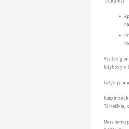
Trūkumai:
Ap
na
In
mo
Atsižvelgian
lažybos yra 
Lažybų namų
Kaip ir bet 
Tai reiškia,
Nors namų pr