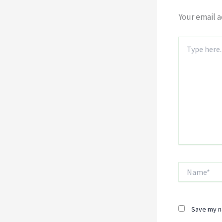
Your email a
Type
here..
Name*
Save my na