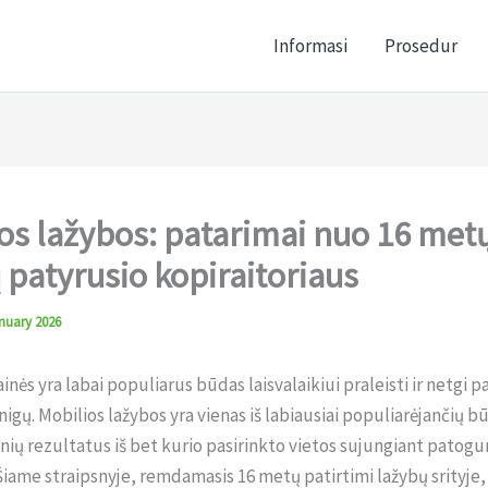
Informasi
Prosedur
os lažybos: patarimai nuo 16 met
 patyrusio kopiraitoriaus
nuary 2026
inės yra labai populiarus būdas laisvalaikiui praleisti ir netgi 
nigų. Mobilios lažybos yra vienas iš labiausiai populiarėjančių bū
nių rezultatus iš bet kurio pasirinkto vietos sujungiant patog
me straipsnyje, remdamasis 16 metų patirtimi lažybų srityje,