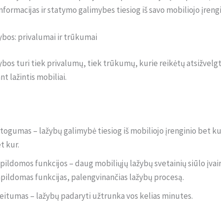
informacijas ir statymo galimybes tiesiog iš savo mobiliojo įrengi
ybos: privalumai ir trūkumai
ybos turi tiek privalumų, tiek trūkumų, kurie reikėtų atsižvelgt
t lažintis mobiliai.
togumas – lažybų galimybė tiesiog iš mobiliojo įrenginio bet ku
t kur.
pildomos funkcijos – daug mobiliųjų lažybų svetainių siūlo įvair
pildomas funkcijas, palengvinančias lažybų procesą.
eitumas – lažybų padaryti užtrunka vos kelias minutes.