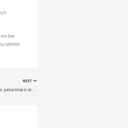
ryti
gumo bei
ybų sėkmės
NEXT
Internetinės lažybos: patarimai ir informacija iš profesionalo