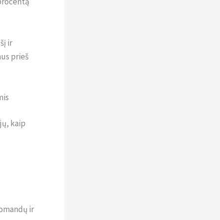
 procentą
į ir
mus prieš
mis
jų, kaip
komandų ir