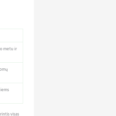
uo metu ir
ldomų
siems
intis visas