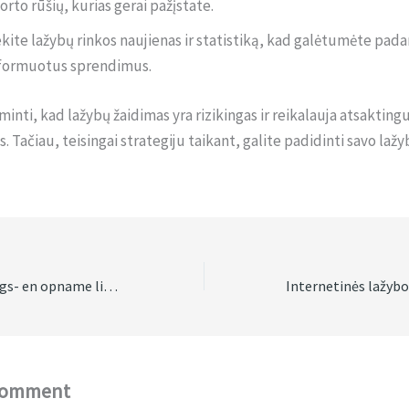
orto rūšių, kurias gerai pažįstate.
kite lažybų rinkos naujienas ir statistiką, kad galėtumėte pada
formuotus sprendimus.
minti, kad lažybų žaidimas yra rizikingas ir reikalauja atsaktin
 Tačiau, teisingai strategiju taikant, galite padidinti savo laž
Uitleg over stortings- en opname limieten bij Catspins Casino
Comment