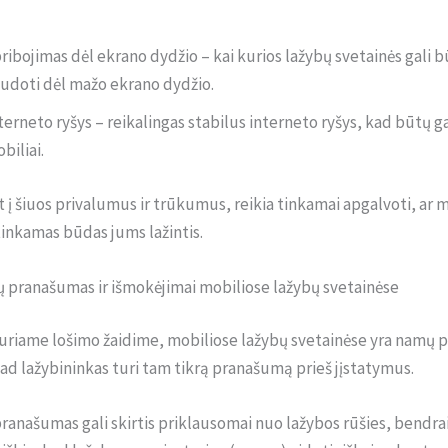
ribojimas dėl ekrano dydžio – kai kurios lažybų svetainės gali b
udoti dėl mažo ekrano dydžio.
terneto ryšys – reikalingas stabilus interneto ryšys, kad būtų ga
biliai.
t į šiuos privalumus ir trūkumus, reikia tinkamai apgalvoti, ar 
tinkamas būdas jums lažintis.
 pranašumas ir išmokėjimai mobiliose lažybų svetainėse
kuriame lošimo žaidime, mobiliose lažybų svetainėse yra namų 
 kad lažybininkas turi tam tikrą pranašumą prieš jįstatymus.
anašumas gali skirtis priklausomai nuo lažybos rūšies, bendrai 