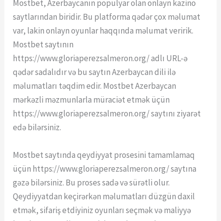
Mostbet, Azerbaycanın populyar olan onlayn kazino
saytlarından biridir. Bu platforma qədər çox məlumat
var, lakin onlayn oyunlar haqqında məlumat veririk.
Mostbet saytının
https://www.gloriaperezsalmeron.org/ adlı URL-ə
qədər sadalıdır və bu saytın Azerbaycan dili ilə
məlumatları təqdim edir. Mostbet Azerbaycan
mərkəzli məzmunlarla müraciət etmək üçün
https://www.gloriaperezsalmeron.org/ saytını ziyarət
edə bilərsiniz.
Mostbet saytında qeydiyyat prosesini tamamlamaq
üçün https://www.gloriaperezsalmeron.org/ saytına
gəzə bilərsiniz. Bu proses sadə və sürətli olur.
Qeydiyyatdan keçirərkən məlumatları düzgün daxil
etmək, sifariş etdiyiniz oyunları seçmək və maliyyə