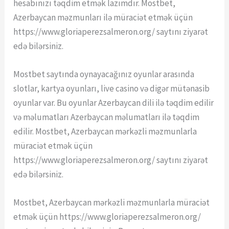
hesabınızı təqdim etmək lazımdır. Mostbet,
Azerbaycan məzmunları ilə müraciət etmək üçün
https://www.gloriaperezsalmeron.org/ saytını ziyarət
edə bilərsiniz.
Mostbet saytında oynayacağınız oyunlar arasında
slotlar, kartya oyunları, live casino və digər mütənasib
oyunlar var. Bu oyunlar Azerbaycan dili ilə təqdim edilir
və məlumatları Azerbaycan məlumatları ilə təqdim
edilir. Mostbet, Azerbaycan mərkəzli məzmunlarla
müraciət etmək üçün
https://www.gloriaperezsalmeron.org/ saytını ziyarət
edə bilərsiniz.
Mostbet, Azerbaycan mərkəzli məzmunlarla müraciət
etmək üçün https://www.gloriaperezsalmeron.org/