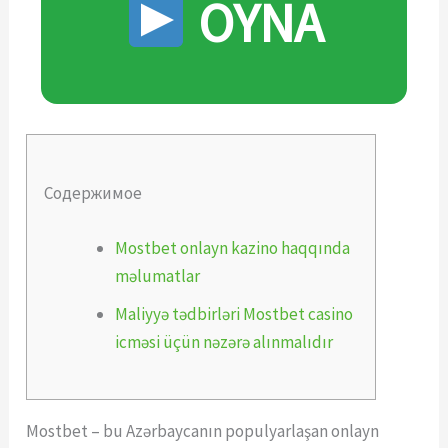
OYNA
Содержимое
Mostbet onlayn kazino haqqında
məlumatlar
Maliyyə tədbirləri Mostbet casino
icməsi üçün nəzərə alınmalıdır
Mostbet – bu Azərbaycanın populyarlaşan onlayn