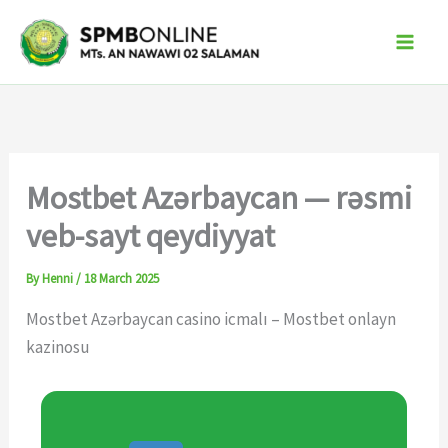
Skip
to
content
Mostbet Azərbaycan — rəsmi
veb-sayt qeydiyyat
By
Henni
/
18 March 2025
Mostbet Azərbaycan casino icmalı – Mostbet onlayn
kazinosu