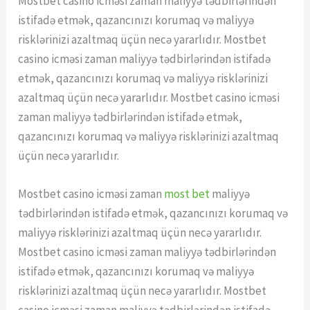
Mostbet casino icməsi zaman maliyyə tədbirlərindən
istifadə etmək, qazancınızı korumaq və maliyyə
risklərinizi azaltmaq üçün necə yararlıdır. Mostbet
casino icməsi zaman maliyyə tədbirlərindən istifadə
etmək, qazancınızı korumaq və maliyyə risklərinizi
azaltmaq üçün necə yararlıdır. Mostbet casino icməsi
zaman maliyyə tədbirlərindən istifadə etmək,
qazancınızı korumaq və maliyyə risklərinizi azaltmaq
üçün necə yararlıdır.
Mostbet casino icməsi zaman
most bet
maliyyə
tədbirlərindən istifadə etmək, qazancınızı korumaq və
maliyyə risklərinizi azaltmaq üçün necə yararlıdır.
Mostbet casino icməsi zaman maliyyə tədbirlərindən
istifadə etmək, qazancınızı korumaq və maliyyə
risklərinizi azaltmaq üçün necə yararlıdır. Mostbet
casino icməsi zaman maliyyə tədbirlərindən istifadə