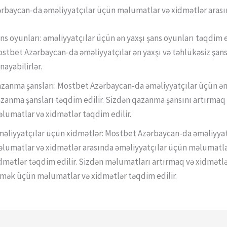
rbaycan-da əməliyyatçılar üçün məlumatlar və xidmətlər arası
ns oyunları: əməliyyatçılar üçün ən yaxşı şans oyunları təqdim ed
stbet Azərbaycan-da əməliyyatçılar ən yaxşı və təhlükəsiz şans
nayabilirlər.
zanma şansları: Mostbet Azərbaycan-da əməliyyatçılar üçün ən
zanma şansları təqdim edilir. Sizdən qazanma şansını artırmaq
lumatlar və xidmətlər təqdim edilir.
əliyyatçılar üçün xidmətlər: Mostbet Azərbaycan-da əməliyyat
lumatlar və xidmətlər arasında əməliyyatçılar üçün məlumatla
dmətlər təqdim edilir. Sizdən məlumatları artırmaq və xidmətlə
mək üçün məlumatlar və xidmətlər təqdim edilir.