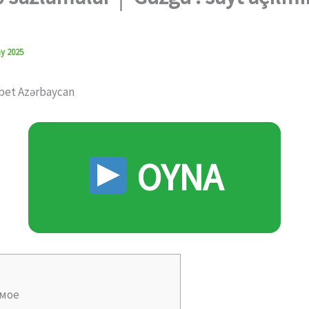
y 2025
bet Azərbaycan
OYNA
мое