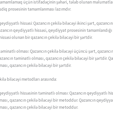
tamamlamaq üçün istifadəçinin şəhəri, tələb olunan məlumatlar
əsdiq prosesinin tamamlanması lazımdır.
qeydiyyatlı hissəsi: Qazancın çekilə biləcəyi ikinci şərt, qazancı
Qazancın qeydiyyatlı hissəsi, qeydiyyat prosesinin tamamlandığı
issəsi olunan bir qazancın çekilə biləcəyi bir şərtdir.
təminatlı olması: Qazancın çekilə biləcəyi üçüncü şərt, qazancı
azancın təminatlı olması, qazancın çekilə biləcəyi bir şərtdir. Q
ası, qazancın çekilə biləcəyi bir şərtdir.
ilə biləcəyi metodları arasında:
qeydiyyatlı hissəsinin təminatlı olması: Qazancın qeydiyyatlı his
ması, qazancın çekilə biləcəyi bir metoddur. Qazancın qeydiyyat
ması, qazancın çekilə biləcəyi bir metoddur.