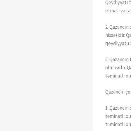
Qeydiyyatı 
etməsi və t
2. Qazancın 
hissəsidir. 
qeydiyyatlı h
3. Qazancın 
olmasıdır. Q
təminatlı olm
Qazancın çek
1. Qazancın 
təminatlı ol
təminatlı ol