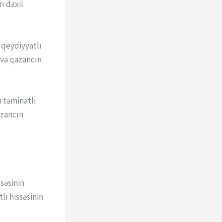
ı daxil
n qeydiyyatlı
 və qazancın
n təminatlı
azancın
səsinin
lı hissəsinin