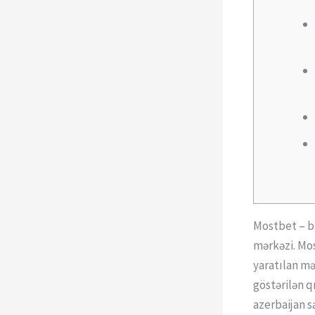
Mostbet – bu
mərkəzi. Mos
yaratılan mə
göstərilən q
azerbaijan s