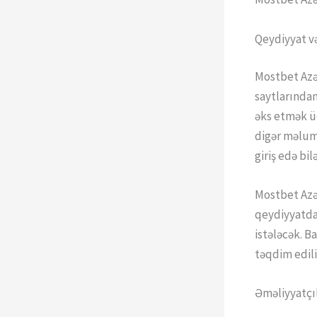
Qeydiyyat və
Mostbet Azər
saytlarından
əks etmək üç
digər məluma
giriş edə bilə
Mostbet Azər
qeydiyyatdan
istələcək. B
təqdim edili
Əməliyyatçı