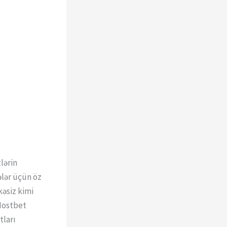
lərin
ələr üçün öz
kəsiz kimi
 Mostbet
tları