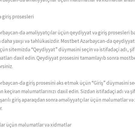
 giriş prosesleri
baycan-da əməliyyatçılar üçün qeydiyyat və giriş prosesleri b
 daha yaxşı və təhlükəsizdir. Mostbet Azərbaycan-da qeydiyyat
ün sitemizdə “Qeydiyyat” düyməsini seçin və istifadəçi adı, şif
tları daxil edin. Qeydiyyat prosesini tamamlayıb sonra mostbe
rsiniz.
baycan-da giriş prosesini əks etmək üçün “Giriş” düyməsini se
 keçirən məlumatlarınızı daxil edin. Sizdən istifadəçi adı və şi
aşarılı giriş aparaqdan sonra əməliyyatçılar üçün məlumatlar və
r.
lar üçün məlumatlar və xidmətlər