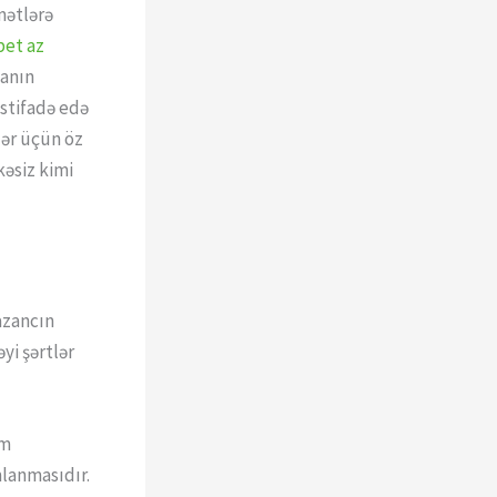
mətlərə
et az
canın
istifadə edə
lər üçün öz
kəsiz kimi
azancın
əyi şərtlər
om
mlanmasıdır.