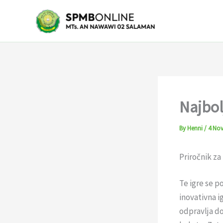
Skip
to
content
Najbol
By
Henni
/
4 No
Priročnik za
Te igre se po
inovativna i
odpravlja do