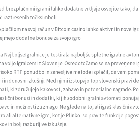
d brezplačnimi igrami lahko dodatne vrtljaje osvojite tako, da 
č raztresenih točksimboli.
vplačilom na svoj račun v Bitcoin casino lahko aktivni in nove ig
ejmejo dodatne bonuse za svojo igro.
a NajboljseIgralnice je testirala najboljše spletne igralne avto
 na voljo igralcem iz Slovenije. Osredotočamo se na preverjene i
visoko RTP ponudbo in zanesljive metode izplačil, da vam po
rni in donosni izkušnji. Med njimi izstopajo top slovenski pravi d
mati, ki združujejo kakovost, zabavo in potencialne nagrade. P
azlični bonusi in dodatki, ki jih sodobni igralni avtomati ponuja
avo in možnosti za zmago. Ne glede na to, ali igraš klasični av
o ali alternativne igre, kot je Plinko, so prav te funkcije pogos
ov in bolj razburljive izkušnje.