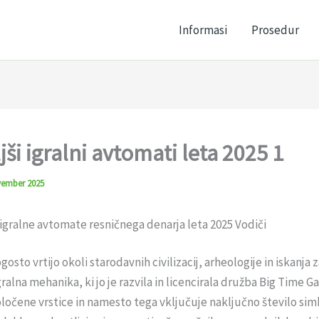
Informasi
Prosedur
jši igralni avtomati leta 2025 1
vember 2025
 igralne avtomate resničnega denarja leta 2025 Vodiči
gosto vrtijo okoli starodavnih civilizacij, arheologije in iskanja 
gralna mehanika, ki jo je razvila in licencirala družba Big Time G
ločene vrstice in namesto tega vključuje naključno število sim