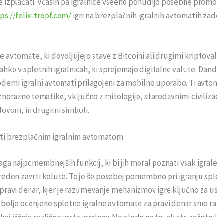
 izplačati. Včasih pa igralnice vseeno ponudijo posebne promoc
ps://felix-tropf.com/
igri na brezplačnih igralnih avtomatih za
ne avtomate, ki dovoljujejo stave z Bitcoini ali drugimi kriptova
lahko v spletnih igralnicah, ki sprejemajo digitalne valute. Dand
oderni igralni avtomati prilagojeni za mobilno uporabo. Ti avto
znorazne tematike, vključno z mitologijo, starodavnimi civiliza
olovom, in drugimi simboli.
oti brezplačnim igralnim avtomatom
laga najpomembnejših funkcij, ki bi jih moral poznati vsak igrale
reden zavrti kolute. To je še posebej pomembno pri igranju sple
pravi denar, kjer je razumevanje mehanizmov igre ključno za 
jbolje ocenjene spletne igralne avtomate za pravi denar smo raz
kaj iščejo različne vrste igralcev. Ne glede na to, ali ste začetni