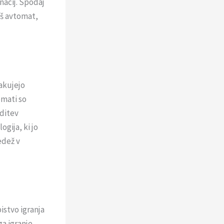
nacij. Spodaj
eš avtomat,
čakujejo
omati so
editev
gija, ki jo
edež v
bistvo igranja
ga igranje