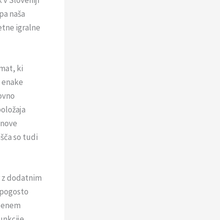
upa naša
letne igralne
mat, ki
e enake
ovno
položaja
 nove
šča so tudi
r z dodatnim
, pogosto
a enem
funkcije