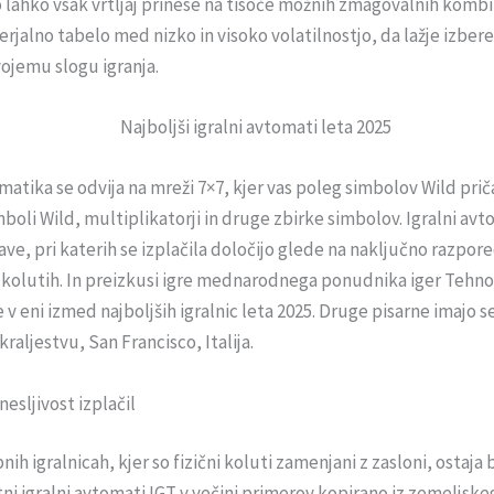
 lahko vsak vrtljaj prinese na tisoče možnih zmagovalnih kombi
merjalno tabelo med nizko in visoko volatilnostjo, da lažje izber
vojemu slogu igranja.
matika se odvija na mreži 7×7, kjer vas poleg simbolov Wild pri
imboli Wild, multiplikatorji in druge zbirke simbolov. Igralni avt
ave, pri katerih se izplačila določijo glede na naključno razpor
kolutih. In preizkusi igre mednarodnega ponudnika iger Tehnolo
 v eni izmed najboljših igralnic leta 2025. Druge pisarne imajo s
aljestvu, San Francisco, Italija.
nesljivost izplačil
ih igralnicah, kjer so fizični koluti zamenjani z zasloni, ostaja 
ni igralni avtomati IGT v večini primerov kopirano iz zemeljske