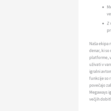
Me
ve
Z 
pr
Naša ekipa n
denar, ki so
platforme, 
uživati v va
igralni avto
funkcije so r
povečajo zab
Megaways igr
večjih dobitk