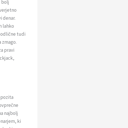
 bolj
 verjetno
i denar.
h lahko
 odlične tudi
za zmago.
za pravi
ackjack,
epozita
 povprečne
na najbolj
enarjem, ki