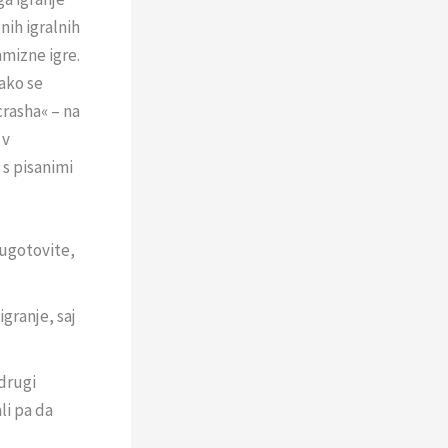
nih igralnih
amizne igre.
kako se
crasha« – na
 v
 s pisanimi
 ugotovite,
granje, saj
 drugi
li pa da