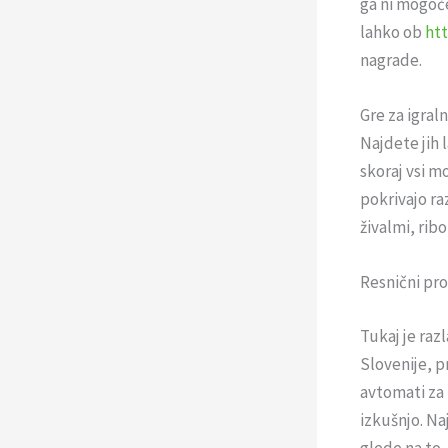
ga ni mogoče
lahko ob
htt
nagrade.
Gre za igral
Najdete jih 
skoraj vsi m
pokrivajo ra
živalmi, rib
Resnični pr
Tukaj je raz
Slovenije, p
avtomati za 
izkušnjo. Na
glede na to, 