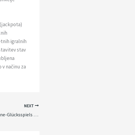
(jackpota)
lnih
tnih igralnih
tavitev stav
ubljena
o v načinu za
NEXT
Die Zukunft des Online-Glücksspiels in Deutschland: Innovationen, Sicherheit und Regulierung