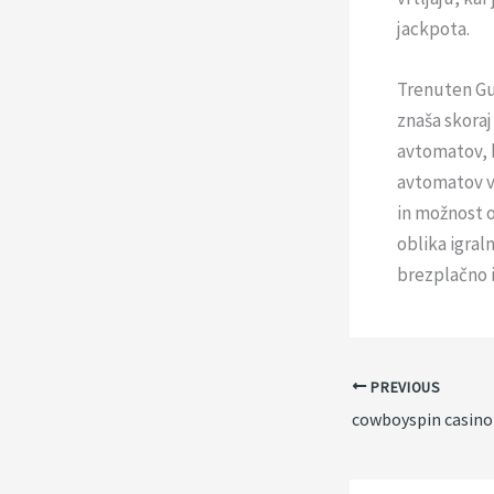
jackpota.
Trenuten Gu
znaša skoraj
avtomatov, k
avtomatov v
in možnost o
oblika igraln
brezplačno i
PREVIOUS