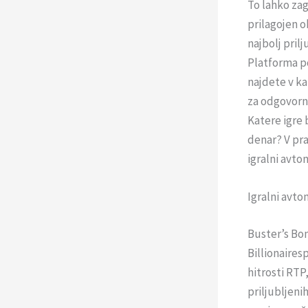
To lahko zag
prilagojen ob
najbolj pril
Platforma po
najdete v ka
za odgovorno
Katere igre 
denar? V pra
igralni avtom
Igralni avtom
Buster’s Bon
Billionaires
hitrosti RTP,
priljubljeni