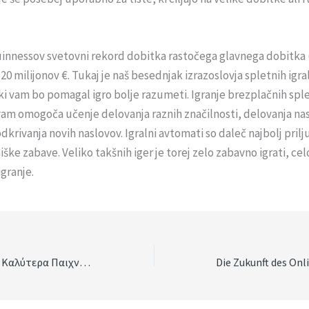
innessov svetovni rekord dobitka rastočega glavnega dobitka 
 20 milijonov €. Tukaj je naš besednjak izrazoslovja spletnih igra
i vam bo pomagal igro bolje razumeti. Igranje brezplačnih sple
am omogoča učenje delovanja raznih značilnosti, delovanja nas
dkrivanja novih naslovov. Igralni avtomati so daleč najbolj prilj
iške zabave. Veliko takšnih iger je torej zelo zabavno igrati, cel
granje.
cowboyspin casino Καλύτερα Παιχνίδια για Να Παίξετε το 2025