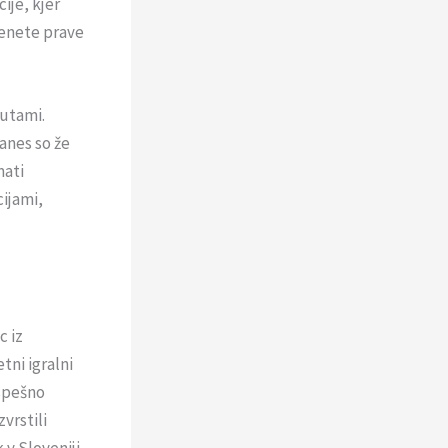
ije, kjer
denete prave
lutami.
anes so že
mati
cijami,
c iz
tni igralni
uspešno
vrstili
k v Sloveniji