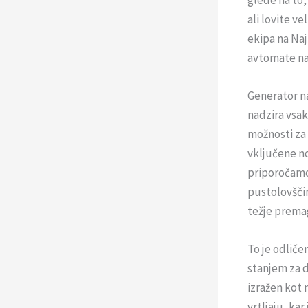
ali lovite v
ekipa na Najb
avtomate na
Generator nak
nadzira vsak
možnosti za
vključene no
priporočamo 
pustolovščin
težje premag
To je odliče
stanjem za d
izražen kot 
vrtljaju, kar