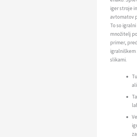
iger stroje 
avtomatov po
To so igralni
množitelj po
primer, pred
igralniškem 
slikami.
Tu
al
Ta
la
Ve
ig
za