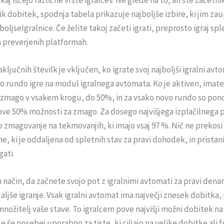
elik dobitek, spodnja tabela prikazuje najboljše izbire, ki jim za
oljseIgralnice. Če želite takoj začeti igrati, preprosto igraj sp
 preverjenih platformah.
ljučnih številk je vključen, ko igrate svoj najboljši igralni avto
o rundo igre na modul igralnega avtomata. Ko je aktiven, imat
 zmago v vsakem krogu, do 50%, in za vsako novo rundo so pon
ve 50% možnosti za zmago. Za dosego najvišjega izplačilnega 
zmagovanje na tekmovanjih, ki imajo vsaj 97 %. Nič ne prekosi
e, ki je oddaljena od spletnih stav za pravi dohodek, in pristani
ati.
n način, da začnete svojo pot z igralnimi avtomati za pravi dena
aljše igranje. Vsak igralni avtomat ima največji znesek dobitka
množitelj vaše stave. To igralcem pove najvišji možni dobitek n
 je še posebej uporabno za tiste, ki ciljajo na velike dobitke ali 