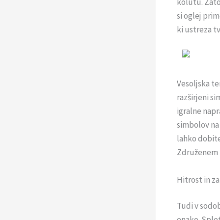
kolutu. Zato
si oglej pri
ki ustreza t
Vesoljska te
razširjeni s
igralne napr
simbolov na 
lahko dobite
Združenem kr
Hitrost in za
Tudi v sodobn
enako. Splet