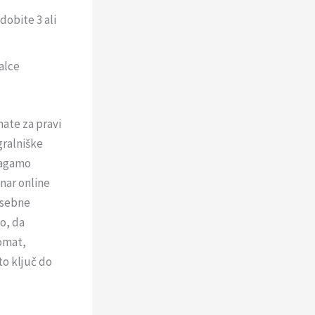
dobite 3 ali
ralce
mate za pravi
gralniške
magamo
enar online
osebne
jo, da
tomat,
to ključ do