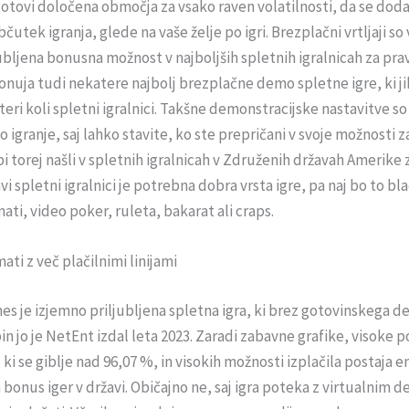
otovi določena območja za vsako raven volatilnosti, da se doda
čutek igranja, glede na vaše želje po igri. Brezplačni vrtljaji so
jubljena bonusna možnost v najboljših spletnih igralnicah za prav
nuja tudi nekatere najbolj brezplačne demo spletne igre, ki ji
teri koli spletni igralnici. Takšne demonstracijske nastavitve so
 igranje, saj lahko stavite, ko ste prepričani v svoje možnosti 
bi torej našli v spletnih igralnicah v Združenih državah Amerike 
vi spletni igralnici je potrebna dobra vrsta igre, pa naj bo to bl
ati, video poker, ruleta, bakarat ali craps.
ati z več plačilnimi linijami
es je izjemno priljubljena spletna igra, ki brez gotovinskega d
pin jo je NetEnt izdal leta 2023. Zaradi zabavne grafike, visoke
 ki se giblje nad 96,07 %, in visokih možnosti izplačila postaja e
h bonus iger v državi. Običajno ne, saj igra poteka z virtualnim d