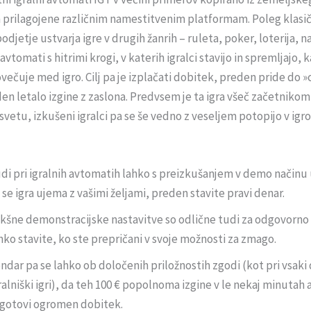
in prilagojene različnim namestitvenim platformam. Poleg klasič
djetje ustvarja igre v drugih žanrih – ruleta, poker, loterija, n
 avtomati s hitrimi krogi, v katerih igralci stavijo in spremljajo, 
večuje med igro. Cilj pa je izplačati dobitek, preden pride do »
en letalo izgine z zaslona. Predvsem je ta igra všeč začetnikom
svetu, izkušeni igralci pa se še vedno z veseljem potopijo v igro
di pri igralnih avtomatih lahko s preizkušanjem v demo načinu
i se igra ujema z vašimi željami, preden stavite pravi denar.
kšne demonstracijske nastavitve so odlične tudi za odgovorno i
hko stavite, ko ste prepričani v svoje možnosti za zmago.
ndar pa se lahko ob določenih priložnostih zgodi (kot pri vsaki
ralniški igri), da teh 100 € popolnoma izgine v le nekaj minutah a
gotovi ogromen dobitek.