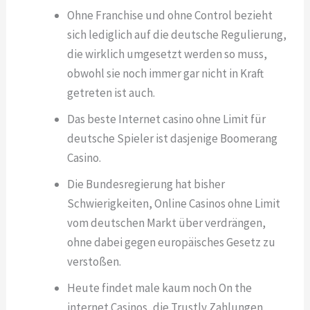
Ohne Franchise und ohne Control bezieht
sich lediglich auf die deutsche Regulierung,
die wirklich umgesetzt werden so muss,
obwohl sie noch immer gar nicht in Kraft
getreten ist auch.
Das beste Internet casino ohne Limit für
deutsche Spieler ist dasjenige Boomerang
Casino.
Die Bundesregierung hat bisher
Schwierigkeiten, Online Casinos ohne Limit
vom deutschen Markt über verdrängen,
ohne dabei gegen europäisches Gesetz zu
verstoßen.
Heute findet male kaum noch On the
internet Casinos, die Trustly Zahlungen