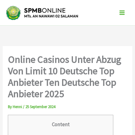
Skip
to
content
Online Casinos Unter Abzug
Von Limit 10 Deutsche Top
Anbieter Ten Deutsche Top
Anbieter 2025
By
Henni
/
25 September 2024
Content