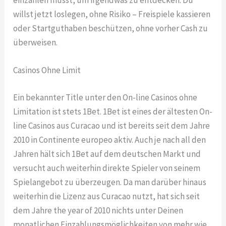
einzahlen musst, um irgendwas zu entdecken. Du
willst jetzt loslegen, ohne Risiko – Freispiele kassieren
oder Startguthaben beschützen, ohne vorher Cash zu
überweisen.
Casinos Ohne Limit
Ein bekannter Title unter den On-line Casinos ohne
Limitation ist stets 1Bet. 1Bet ist eines der ältesten On-
line Casinos aus Curacao und ist bereits seit dem Jahre
2010 in Continente europeo aktiv. Auch je nach all den
Jahren hält sich 1Bet auf dem deutschen Markt und
versucht auch weiterhin direkte Spieler von seinem
Spielangebot zu überzeugen. Da man darüber hinaus
weiterhin die Lizenz aus Curacao nutzt, hat sich seit
dem Jahre the year of 2010 nichts unter Deinen
monatlichen Einzahlungsmöglichkeiten von mehr wie