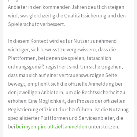
Anbieter in den kommenden Jahren deutlich steigen
wird, was gleichzeitig die Qualitätssicherung und den
Spielerschutz verbessert.
In diesem Kontext wird es für Nutzer zunehmend
wichtiger, sich bewusst zu vergewissern, dass die
Plattformen, bei denen sie spielen, tatsächlich
ordnungsgemäß registriert sind. Um sicherzugehen,
dass man sich auf einer vertrauenswürdigen Seite
bewegt, empfiehlt sich die offizielle Anmeldung bei
den jeweiligen Anbietern, um die Rechtssicherheit zu
erhöhen. Eine Möglichkeit, den Prozess der offiziellen
Registrierung effizient durchzuführen, ist die Nutzung
spezialisierter Plattformen und Serviceanbieter, die
bei
bei myempire offiziell anmelden
unterstützen.