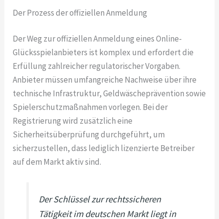
Der Prozess der offiziellen Anmeldung
Der Weg zur offiziellen Anmeldung eines Online-
Glücksspielanbieters ist komplex und erfordert die
Erfüllung zahlreicher regulatorischer Vorgaben.
Anbieter müssen umfangreiche Nachweise über ihre
technische Infrastruktur, Geldwäscheprävention sowie
Spielerschutzmaßnahmen vorlegen. Bei der
Registrierung wird zusätzlich eine
Sicherheitsüberprüfung durchgeführt, um
sicherzustellen, dass lediglich lizenzierte Betreiber
auf dem Markt aktiv sind.
Der Schlüssel zur rechtssicheren
Tätigkeit im deutschen Markt liegt in