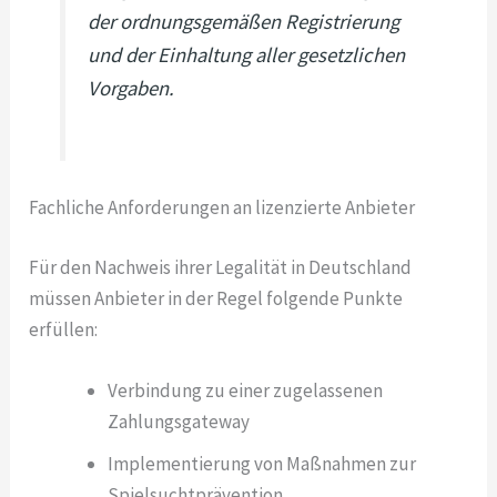
der ordnungsgemäßen Registrierung
und der Einhaltung aller gesetzlichen
Vorgaben.
Fachliche Anforderungen an lizenzierte Anbieter
Für den Nachweis ihrer Legalität in Deutschland
müssen Anbieter in der Regel folgende Punkte
erfüllen:
Verbindung zu einer zugelassenen
Zahlungsgateway
Implementierung von Maßnahmen zur
Spielsuchtprävention