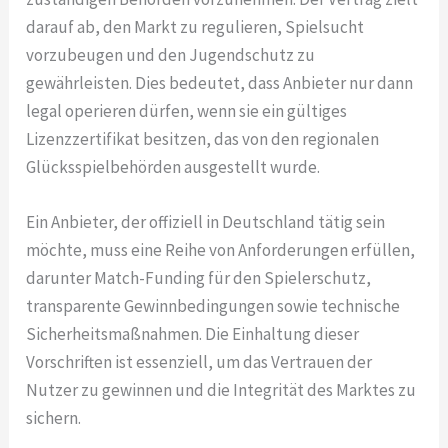
darauf ab, den Markt zu regulieren, Spielsucht
vorzubeugen und den Jugendschutz zu
gewährleisten. Dies bedeutet, dass Anbieter nur dann
legal operieren dürfen, wenn sie ein gültiges
Lizenzzertifikat besitzen, das von den regionalen
Glücksspielbehörden ausgestellt wurde.
Ein Anbieter, der offiziell in Deutschland tätig sein
möchte, muss eine Reihe von Anforderungen erfüllen,
darunter Match-Funding für den Spielerschutz,
transparente Gewinnbedingungen sowie technische
Sicherheitsmaßnahmen. Die Einhaltung dieser
Vorschriften ist essenziell, um das Vertrauen der
Nutzer zu gewinnen und die Integrität des Marktes zu
sichern.