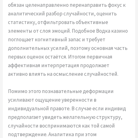
обязан целенаправленно перенаправить фокус к
аналитический разбор случайности, оценить
статистику, отфильтровать объективные
элементы от слоя эмоций. Подобное Водка казино
поглощает когнитивный запас и требует
дополнительных усилий, поэтому основная часть
первых оценок остаётся. Итогом первичная
аффективная интерпретация продолжает
активно влиять на осмысление случайностей.
Помимо этого познавательные деформации
усиливают ощущение уверенности в
индивидуальной правоте. В случае если индивид
предполагает увидеть желательную структуру,
случайности воспринимаются как той самой
подтверждение. Аналитика при этом