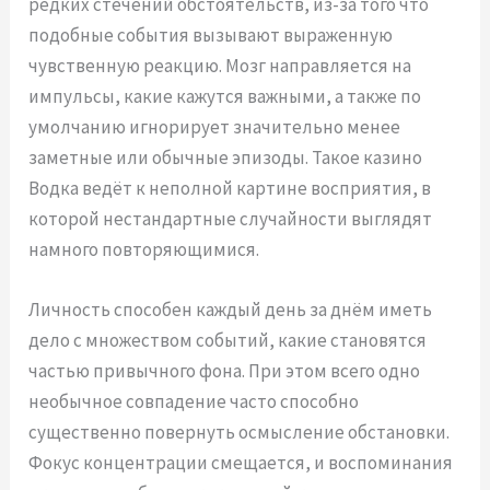
редких стечений обстоятельств, из-за того что
подобные события вызывают выраженную
чувственную реакцию. Мозг направляется на
импульсы, какие кажутся важными, а также по
умолчанию игнорирует значительно менее
заметные или обычные эпизоды. Такое казино
Водка ведёт к неполной картине восприятия, в
которой нестандартные случайности выглядят
намного повторяющимися.
Личность способен каждый день за днём иметь
дело с множеством событий, какие становятся
частью привычного фона. При этом всего одно
необычное совпадение часто способно
существенно повернуть осмысление обстановки.
Фокус концентрации смещается, и воспоминания