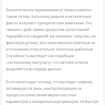
Биологическое переживание устроено именно
таким путём, поскольку редкие и нетипичные
факты получают приоритетное замечание. Это
связано с действием процессом селективной
переработки сведений: ум экономит энергию, не
фиксируя рутину, зато максимально реагируя на
отклонения относительно типичных шаблонов.
Случайность выглядит как подобным
«сигнальному импульсу», что автоматически
выделяется во череде данных.
Если происходит эпизод, что выглядит редким,
активируются зоны, контролирующие за
процессы осмысление вероятностных
параметров и эмоциональную реакцию. Ум быстро