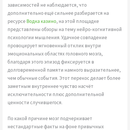
зависимостей не наблюдается, что
дополнительно ещё сильнее разбирается на
ресурсе
Водка казино
, на этой площадке
представлены обзоры на тему нейро-когнитивной
психологии мышления. Удачное совпадение
провоцирует мгновенный отклик внутри
эмоциональных областях головного мозга,
благодаря этого эпизод фиксируется в
долговременной памяти намного выразительнее,
чем обычные события. Этот перекос делает более
заметным внутреннее чувство насчёт
исключительности плюс дополнительной
ценности случившегося.
По какой причине мозг подчеркивает
нестандартные факты на фоне привычных