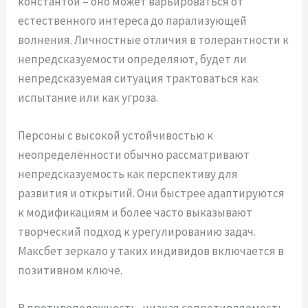
константой – оно может варьироваться от
естественного интереса до парализующей
волнения. Личностные отличия в толерантности к
непредсказуемости определяют, будет ли
непредсказуемая ситуация трактоваться как
испытание или как угроза.
Персоны с высокой устойчивостью к
неопределённости обычно рассматривают
непредсказуемость как перспективу для
развития и открытий. Они быстрее адаптируются
к модификациям и более часто выказывают
творческий подход к урегулированию задач.
Максбет зеркало у таких индивидов включается в
позитивном ключе.
В противоположность, низкая сопротивляемость