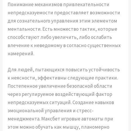
Понимание механизмов привлекательности
непредсказуемости предоставляет возможности
для сознательного управления этим элементом
ментальности. Есть множество тактик, которые
способствуют либо увеличить, либо ослабить
влечение к неведомому в согласно существенных
намерений.
Для людей, пытающихся повысить устойчивость
к неясности, эффективны следующие практики.
Постепенное увеличение безопасной области
через регулируемое воздействующий фактор
непредсказуемых ситуаций. Создание навыков
эмоциональной управления и стресс-
менеджмента. Максбет игровые автоматы при
этом можно обучать как мышцу, планомерно