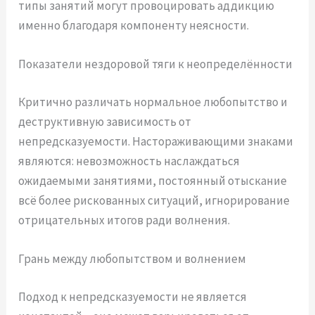
типы занятий могут провоцировать аддикцию
именно благодаря компоненту неясности.
Показатели нездоровой тяги к неопределённости
Критично различать нормальное любопытство и
деструктивную зависимость от
непредсказуемости. Настораживающими знаками
являются: невозможность наслаждаться
ожидаемыми занятиями, постоянный отыскание
всё более рискованных ситуаций, игнорирование
отрицательных итогов ради волнения.
Грань между любопытством и волнением
Подход к непредсказуемости не является