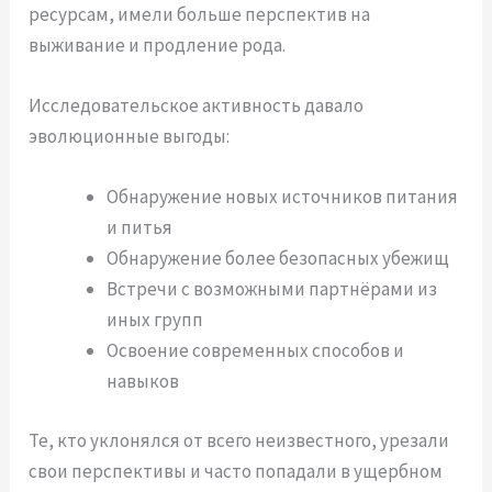
ресурсам, имели больше перспектив на
выживание и продление рода.
Исследовательское активность давало
эволюционные выгоды:
Обнаружение новых источников питания
и питья
Обнаружение более безопасных убежищ
Встречи с возможными партнёрами из
иных групп
Освоение современных способов и
навыков
Те, кто уклонялся от всего неизвестного, урезали
свои перспективы и часто попадали в ущербном