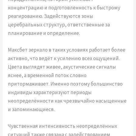
концентрацию и подготовленность к быстрому
реагированию. Задействуются зоны
церебральных структур, ответственные за
планирование и определение.
Максбет зеркало в таких условиях работает более
активно, что ведёт к усилению всех ощущений.
Цвета выглядят живее, акустические сигналы
яснее, а временной поток словно
притормаживает. Именно поэтому большинство
индивиды характеризуют периоды
неопределённости как чрезвычайно насыщенные
и запоминающиеся.
Чувственная интенсивность неопределённых
ситуаций также связана с задействованием