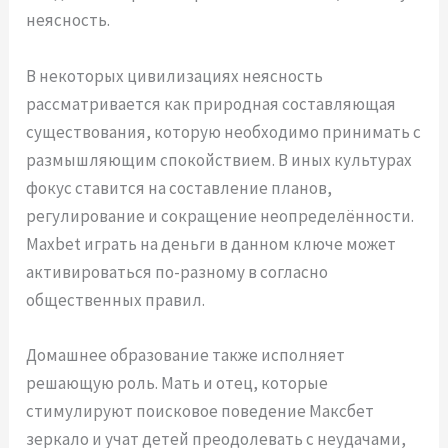
неясность.
В некоторых цивилизациях неясность
рассматривается как природная составляющая
существования, которую необходимо принимать с
размышляющим спокойствием. В иных культурах
фокус ставится на составление планов,
регулирование и сокращение неопределённости.
Maxbet играть на деньги в данном ключе может
активироваться по-разному в согласно
общественных правил.
Домашнее образование также исполняет
решающую роль. Мать и отец, которые
стимулируют поисковое поведение Максбет
зеркало и учат детей преодолевать с неудачами,