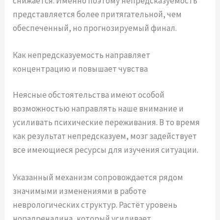
снижается. Именно поэтому непредсказуемость
представляется более притягательной, чем
обеспеченный, но прогнозируемый финал.
Как непредсказуемость направляет
концентрацию и повышает чувства
Неясные обстоятельства имеют особой
возможностью направлять наше внимание и
усиливать психические переживания. В то время
как результат непредсказуем, мозг задействует
все имеющиеся ресурсы для изучения ситуации.
Указанный механизм сопровождается рядом
значимыми изменениями в работе
неврологических структур. Растёт уровень
норадреналина, который усиливает