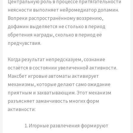
Центральную роль в процессе притягательности
неясности выполняет нейромедиатор допамин.
Вопреки распространённому воззрению,
дофамин выделяется не столько в период
обретения награды, сколько в период её
предчувствия.
Когда результат непредсказуем, сознание
остаётся в состоянии увеличенной активности.
Максбет игровые автоматы активирует
механизмы, которые делают само ожидание
приятным и захватывающим. Этот механизм
разъясняет заманчивость многих форм
активности:
Игорные развлечения формируют