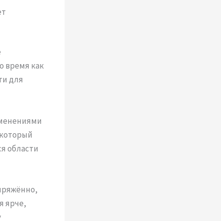
ет
е
о время как
ти для
зменениями
 который
ся области
апряжённо,
я ярче,
у