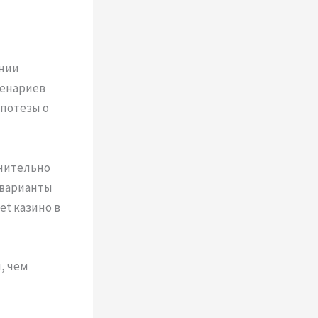
ении
ценариев
ипотезы о
чительно
 варианты
et казино в
, чем