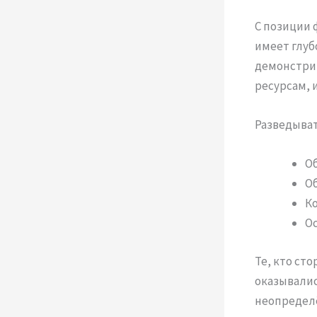
С позиции 
имеет глуб
демонстри
ресурсам, 
Разведыват
Об
О
Ко
Ос
Те, кто ст
оказывалис
неопределё