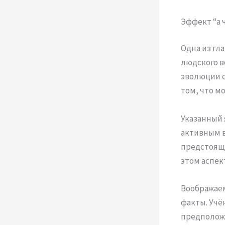
Эффект “а 
Одна из гл
людского 
эволюции с
том, что м
Указанный
активным в
предстояще
этом аспек
Воображае
факты. Учё
предположе