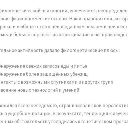
филогенетической психологии, увлечение к неопределё
окие физиологические основы. Наши прародители, кото
ровали любопытство к неизведанным землям и неизвес
имели больше перспектив на выживание и воспроизводст
ельное активность давало филогенетические плюсы:
наружение свежих запасов еды и питья
бнаружение более защищённых убежищ
нтакты с возможными спутниками из других групп
воение новых технологий и умений
оронился всего неведомого, ограничивали свои перспекти
ь в ущербном позиции. В результате, тенденция к изуче
нных обстоятельств утвердилась в генетическом прогр