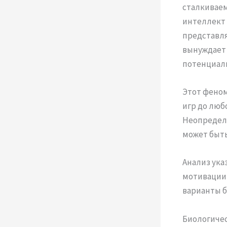
сталкиваем
интеллект 
представля
вынуждает 
потенциаль
Этот феном
игр до люб
Неопределё
может быть
Анализ ука
мотивации 
варианты б
Биологичес