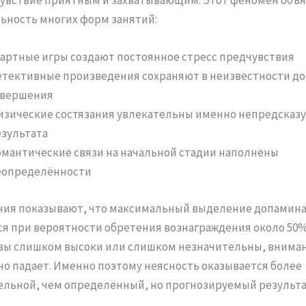
увствие приятным и захватывающим. Этот феномен объ
ьность многих форм занятий:
артные игры создают постоянное стресс предчувствия
тективные произведения сохраняют в неизвестности до
авершения
изические состязания увлекательны именно непредсказ
зультата
мантические связи на начальной стадии наполнены
еопределённости
ния показывают, что максимальный выделение допамин
я при вероятности обретения вознаграждения около 50%
вы слишком высоки или слишком незначительны, внима
о падает. Именно поэтому неясность оказывается более
льной, чем определённый, но прогнозируемый результа