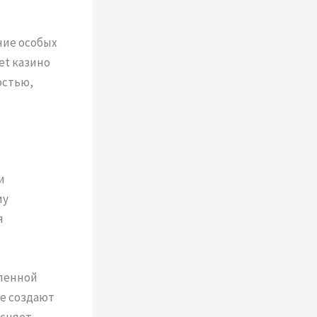
чие особых
et казино
остью,
и
му
я
иленной
е создают