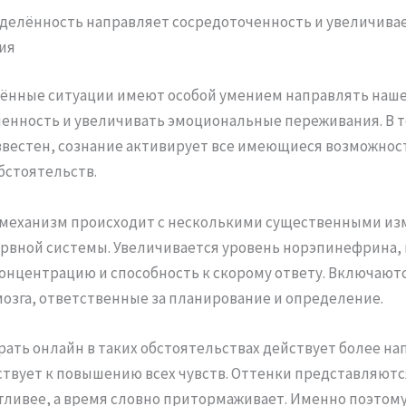
делённость направляет сосредоточенность и увеличива
ия
ённые ситуации имеют особой умением направлять наш
енность и увеличивать эмоциональные переживания. В т
вестен, сознание активирует все имеющиеся возможнос
бстоятельств.
 механизм происходит с несколькими существенными и
ервной системы. Увеличивается уровень норэпинефрина,
онцентрацию и способность к скорому ответу. Включают
мозга, ответственные за планирование и определение.
рать онлайн в таких обстоятельствах действует более н
ствует к повышению всех чувств. Оттенки представляютс
ливее, а время словно притормаживает. Именно поэтом