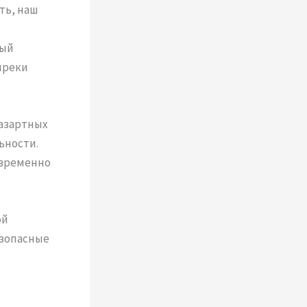
ть, наш
рый
преки
 азартных
ьности.
овременно
ой
езопасные