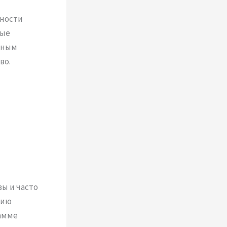
нности
рые
тным
во.
вы и часто
нию
амме