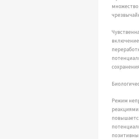
множество
чрезвычайн
Чувственна
включением
переработк
потенциаль
сохранения
Биологиче
Режим неп
реакциями:
повышается
потенциаль
позитивны