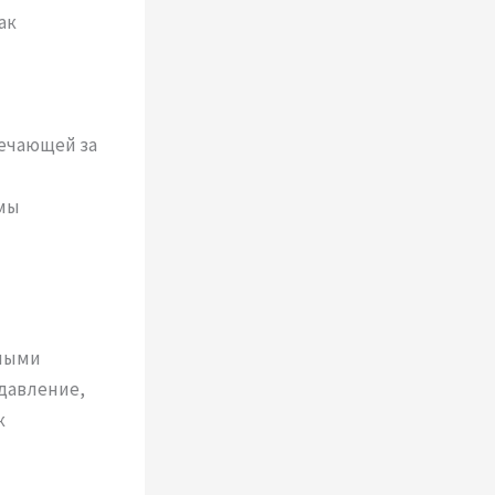
ак
вечающей за
емы
сными
давление,
к