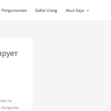
Pengumuman
Daftar Ulang
Akun Saya
ирует
нность
 Когда мы