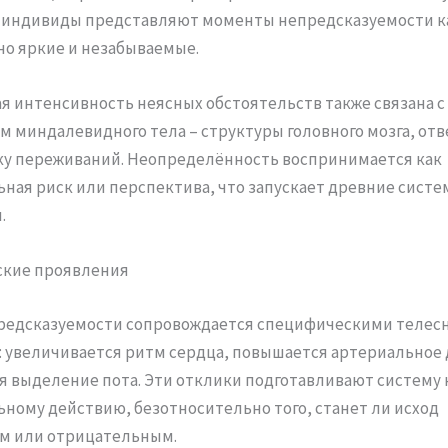
 индивиды представляют моменты непредсказуемости к
о яркие и незабываемые.
я интенсивность неясных обстоятельств также связана с
 миндалевидного тела – структуры головного мозга, от
у переживаний. Неопределённость воспринимается как
ная риск или перспектива, что запускает древние сист
.
ские проявления
редсказуемости сопровождается специфическими теле
 увеличивается ритм сердца, повышается артериальное 
 выделение пота. Эти отклики подготавливают систему 
ному действию, безотносительно того, станет ли исход
м или отрицательным.