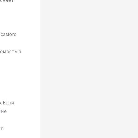
ясняет
 самого
уемостью
а
. Если
ние
т.