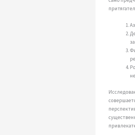
само предч
притягател
Аз
Де
з
Ф
ре
Ро
н
Исследова
совершаетс
перспекти
существенн
привлекате