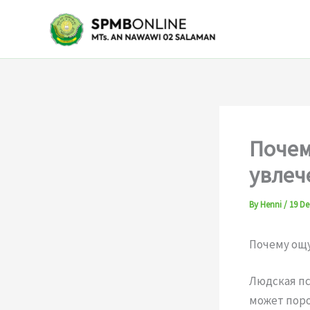
Skip
to
content
Почем
увлеч
By
Henni
/
19 De
Почему ощ
Людская пс
может поро