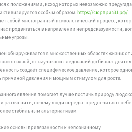
ся с положениями, исход которых невозможно предугада
активизируется особым образом.
https://сюрприз31.рф/
ет собой многогранный психологический процесс, кото
нас продвигаться в направлении непредсказуемости, во
ные угрозы.
ен обнаруживается в множественных областях жизни: от
овных связей, от научных исследований до бизнес деятел
нность создаёт специфическое давление, которое одн
 причиной давления и мощным стимулом для роста.
занного явления помогает лучше постичь природу людск
и разъяснить, почему люди нередко предпочитают неб
олее стабильным альтернативам.
кие основы привязанности к непознанному