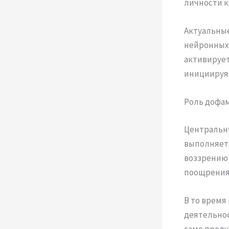
личности к
Актуальны
нейронных 
активирует
инициируя 
Роль дофам
Центральн
выполняет
воззрению,
поощрения,
В то время
деятельнос