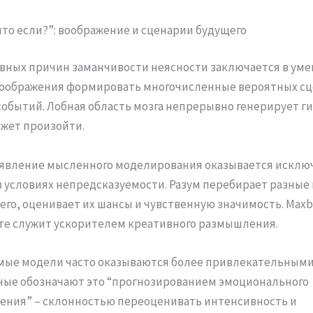
что если?”: воображение и сценарии будущего
авных причин заманчивости неясности заключается в ум
воображения формировать многочисленные вероятных с
обытий. Лобная область мозга непрерывно генерирует г
ожет произойти.
 явление мысленного моделирования оказывается исклю
 условиях непредсказуемости. Разум перебирает разные
го, оценивает их шансы и чувственную значимость. Maxb
те служит ускорителем креативного размышления.
мые модели часто оказываются более привлекательными
ные обозначают это “прогнозированием эмоционального
ния” – склонностью переоценивать интенсивность и