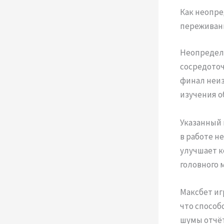
Как неопре
переживан
Неопредел
сосредоточ
финал неиз
изучения о
Указанный
в работе н
улучшает к
головного 
Максбет иг
что способ
шумы отчёт