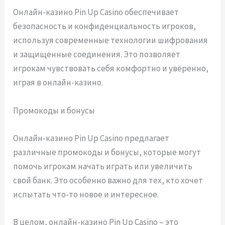
Онлайн-казино Pin Up Casino обеспечивает
безопасность и конфиденциальность игроков,
используя современные технологии шифрования
и защищенные соединения. Это позволяет
игрокам чувствовать себя комфортно и уверенно,
играя в онлайн-казино.
Промокоды и бонусы
Онлайн-казино Pin Up Casino предлагает
различные промокоды и бонусы, которые могут
помочь игрокам начать играть или увеличить
свой банк. Это особенно важно для тех, кто хочет
испытать что-то новое и интересное.
В целом, онлайн-казино Pin Up Casino – это