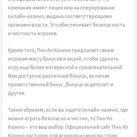
компания имеет лицензию на оперирование
онлайн-казино, выдана соответствующими
органами власти. Это обеспечивает безопасность
и честность игроков.
Кроме того, Пин Ап Казино предлагает своим
игрокам массу бонусов и акций, чтобы сделать
игру еще более интересной и привлекательной.
Вам доступны различные бонусы, включая
приветственный бонус, бонусы за депозит и
другие.
Таким образом, если вы ищете онлайн-казино, где
можно играть безопасно и честно, то Пин Ап
Казино – это ваш выбор. Официальный сайт Пин Ап
Казино доступен для игроков из многих стран