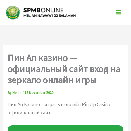
Skip
to
content
Пин Ап казино —
официальный сайт вход на
зеркало онлайн игры
By
Henni
/
17 November 2025
Пин Ап Казино – играть в онлайн Pin Up Casino –
официальный сайт