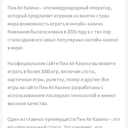
Пин Ап Казино – это международный оператор,
который предлагает игрокам из многих стран
мира возможность играть в онлайн-казино.
Компания была основана в 2016 году и с тех пор
стала одним из самых популярных онлайн-казино
в мире.
На официальном сайте Пин Ап Казино вы можете
играть в более 3000 игр, включая слоты,
карточные игры, рулетку, покер и другие. Все
игры на сайте Пин Ап Казино разработаны с
использованием последних технологий и имеют
высокое качество.
Один из главных преимуществ Пин Ап Казино – это
его официальный статус. Это означает, что