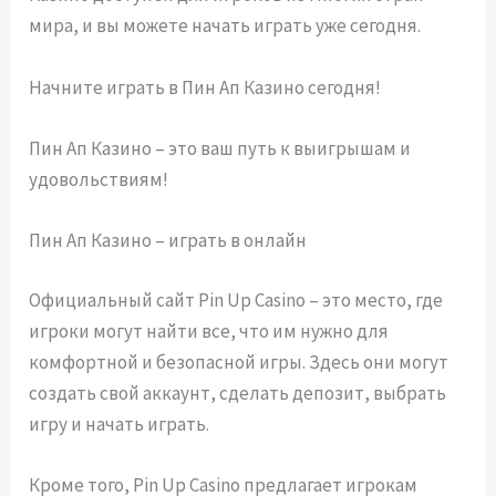
мира, и вы можете начать играть уже сегодня.
Начните играть в Пин Ап Казино сегодня!
Пин Ап Казино – это ваш путь к выигрышам и
удовольствиям!
Пин Ап Казино – играть в онлайн
Официальный сайт Pin Up Casino – это место, где
игроки могут найти все, что им нужно для
комфортной и безопасной игры. Здесь они могут
создать свой аккаунт, сделать депозит, выбрать
игру и начать играть.
Кроме того, Pin Up Casino предлагает игрокам