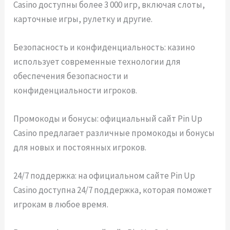
Casino доступны более 3 000 игр, включая слоты,
карточные игры, рулетку и другие.
Безопасность и конфиденциальность: казино
использует современные технологии для
обеспечения безопасности и
конфиденциальности игроков.
Промокоды и бонусы: официальный сайт Pin Up
Casino предлагает различные промокоды и бонусы
для новых и постоянных игроков.
24/7 поддержка: на официальном сайте Pin Up
Casino доступна 24/7 поддержка, которая поможет
игрокам в любое время.