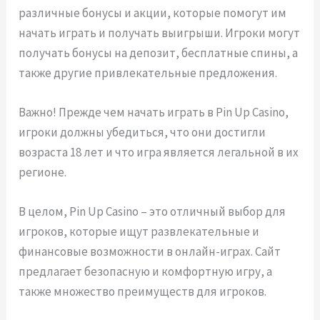
различные бонусы и акции, которые помогут им
начать играть и получать выигрыши. Игроки могут
получать бонусы на депозит, бесплатные спины, а
также другие привлекательные предложения.
Важно! Прежде чем начать играть в Pin Up Casino,
игроки должны убедиться, что они достигли
возраста 18 лет и что игра является легальной в их
регионе.
В целом, Pin Up Casino – это отличный выбор для
игроков, которые ищут развлекательные и
финансовые возможности в онлайн-играх. Сайт
предлагает безопасную и комфортную игру, а
также множество преимуществ для игроков.