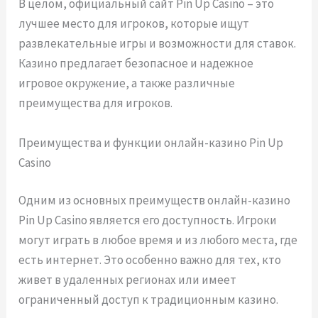
В целом, официальный сайт Pin Up Casino – это
лучшее место для игроков, которые ищут
развлекательные игры и возможности для ставок.
Казино предлагает безопасное и надежное
игровое окружение, а также различные
преимущества для игроков.
Преимущества и функции онлайн-казино Pin Up
Casino
Одним из основных преимуществ онлайн-казино
Pin Up Casino является его доступность. Игроки
могут играть в любое время и из любого места, где
есть интернет. Это особенно важно для тех, кто
живет в удаленных регионах или имеет
ограниченный доступ к традиционным казино.