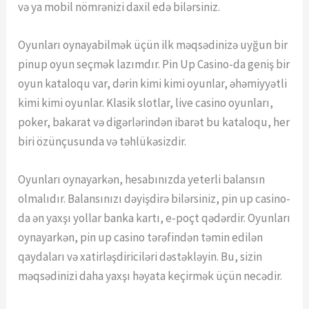
və ya mobil nömrənizi daxil edə bilərsiniz.
Oyunları oynayabilmək üçün ilk məqsədinizə uyğun bir
pinup oyun seçmək lazımdır. Pin Up Casino-da geniş bir
oyun kataloqu var, dərin kimi kimi oyunlar, əhəmiyyətli
kimi kimi oyunlar. Klasik slotlar, live casino oyunları,
poker, bakarat və digərlərindən ibarət bu kataloqu, her
biri özünçusunda və təhlükəsizdir.
Oyunları oynayarkən, hesabınızda yeterli balansın
olmalıdır. Balansınızı dəyişdirə bilərsiniz, pin up casino-
da ən yaxşı yollar banka kartı, e-poçt qədərdir. Oyunları
oynayarkən, pin up casino tərəfindən təmin edilən
qaydaları və xatirləşdiriciləri dəstəkləyin. Bu, sizin
məqsədinizi daha yaxşı həyata keçirmək üçün necədir.