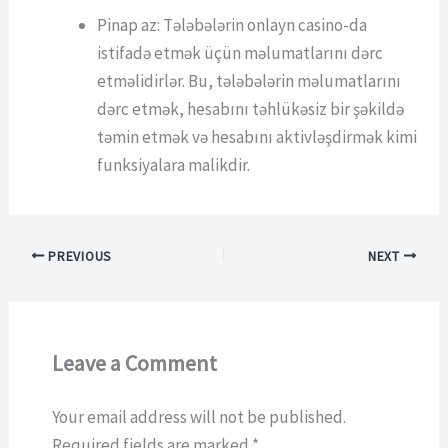
Pinap az: Tələbələrin onlayn casino-da
istifadə etmək üçün məlumatlarını dərc
etməlidirlər. Bu, tələbələrin məlumatlarını
dərc etmək, hesabını təhlükəsiz bir şəkildə
təmin etmək və hesabını aktivləşdirmək kimi
funksiyalara malikdir.
PREVIOUS
NEXT
Leave a Comment
Your email address will not be published.
Required fields are marked
*