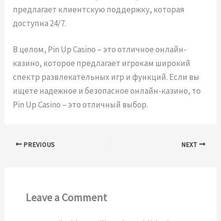
предлагает клиентскую поддержку, которая
доступна 24/7.
В целом, Pin Up Casino – это отличное онлайн-
казино, которое предлагает игрокам широкий
спектр развлекательных игр и функций. Если вы
ищете надежное и безопасное онлайн-казино, то
Pin Up Casino – это отличный выбор.
PREVIOUS
NEXT
Leave a Comment