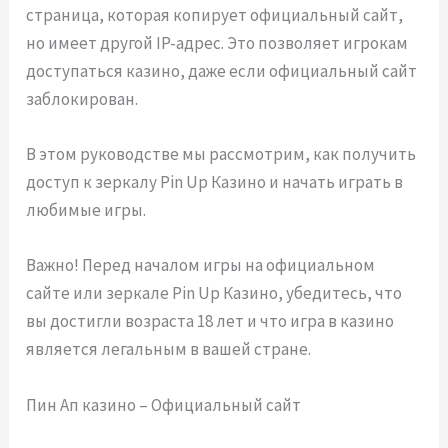
страница, которая копирует официальный сайт,
но имеет другой IP-адрес. Это позволяет игрокам
доступаться казино, даже если официальный сайт
заблокирован.
В этом руководстве мы рассмотрим, как получить
доступ к зеркалу Pin Up Казино и начать играть в
любимые игры.
Важно! Перед началом игры на официальном
сайте или зеркале Pin Up Казино, убедитесь, что
вы достигли возраста 18 лет и что игра в казино
является легальным в вашей стране.
Пин Ап казино – Официальный сайт