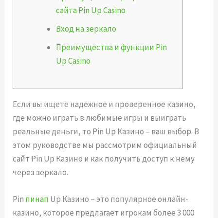
сайта Pin Up Casino
Вход на зеркало
Преимущества и функции Pin
Up Casino
Если вы ищете надежное и проверенное казино,
где можно играть в любимые игры и выиграть
реальные деньги, то Pin Up Казино – ваш выбор. В
этом руководстве мы рассмотрим официальный
сайт Pin Up Казино и как получить доступ к нему
через зеркало.
Pin
пинап
Up Казино – это популярное онлайн-
казино, которое предлагает игрокам более 3 000