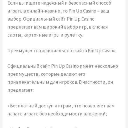
Если вы ищете надежный и безопасный способ
играть в онлайн-казино, то Pin Up Casino – ваш
выбор. Официальный сайт Pin Up Casino
предлагает вам широкий выбор игр, включая
слоты, карточные игры и рулетку.
Преимущества официального сайта Pin Up Casino
Официальный сайт Pin Up Casino имеет несколько
преимуществ, которые делают его
привлекательным для игроков. В частности, он
предлагает:
• Бесплатный доступ к играм, что позволяет вам
начать играть без необходимости вложений;