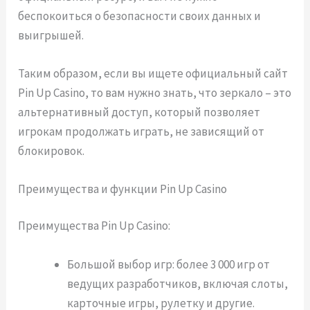
беспокоиться о безопасности своих данных и
выигрышей.
Таким образом, если вы ищете официальный сайт
Pin Up Casino, то вам нужно знать, что зеркало – это
альтернативный доступ, который позволяет
игрокам продолжать играть, не зависящий от
блокировок.
Преимущества и функции Pin Up Casino
Преимущества Pin Up Casino:
Большой выбор игр: более 3 000 игр от
ведущих разработчиков, включая слоты,
карточные игры, рулетку и другие.