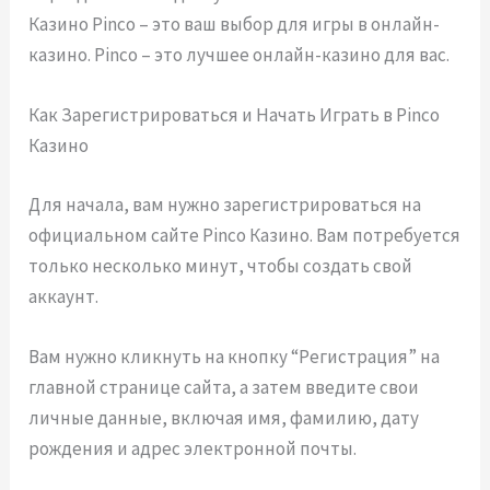
Казино Pinco – это ваш выбор для игры в онлайн-
казино. Pinco – это лучшее онлайн-казино для вас.
Как Зарегистрироваться и Начать Играть в Pinco
Казино
Для начала, вам нужно зарегистрироваться на
официальном сайте Pinco Казино. Вам потребуется
только несколько минут, чтобы создать свой
аккаунт.
Вам нужно кликнуть на кнопку “Регистрация” на
главной странице сайта, а затем введите свои
личные данные, включая имя, фамилию, дату
рождения и адрес электронной почты.