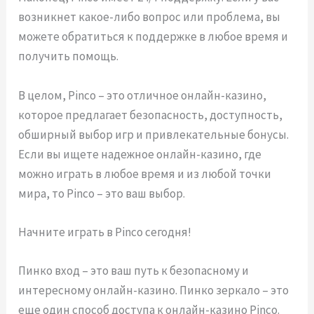
возникнет какое-либо вопрос или проблема, вы
можете обратиться к поддержке в любое время и
получить помощь.
В целом, Pinco – это отличное онлайн-казино,
которое предлагает безопасность, доступность,
обширный выбор игр и привлекательные бонусы.
Если вы ищете надежное онлайн-казино, где
можно играть в любое время и из любой точки
мира, то Pinco – это ваш выбор.
Начните играть в Pinco сегодня!
Пинко вход – это ваш путь к безопасному и
интересному онлайн-казино. Пинко зеркало – это
еще один способ доступа к онлайн-казино Pinco.