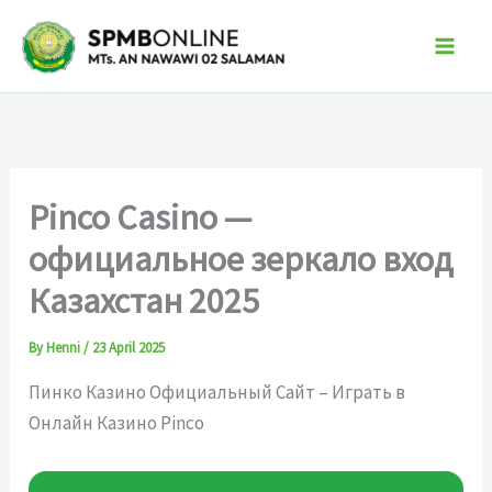
Skip
to
content
Pinco Casino —
официальное зеркало вход
Казахстан 2025
By
Henni
/
23 April 2025
Пинко Казино Официальный Сайт – Играть в
Онлайн Казино Pinco