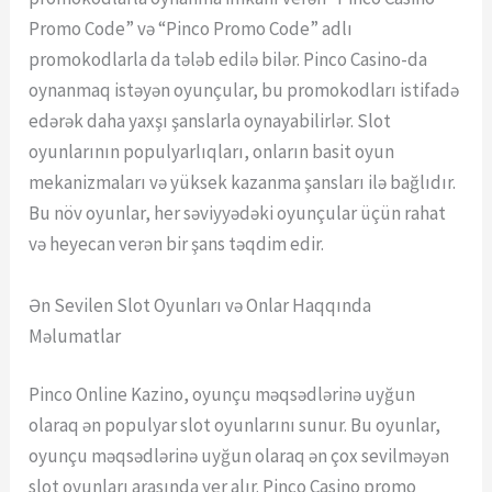
Promo Code” və “Pinco Promo Code” adlı
promokodlarla da tələb edilə bilər. Pinco Casino-da
oynanmaq istəyən oyunçular, bu promokodları istifadə
edərək daha yaxşı şanslarla oynayabilirlər. Slot
oyunlarının populyarlıqları, onların basit oyun
mekanizmaları və yüksek kazanma şansları ilə bağlıdır.
Bu növ oyunlar, her səviyyədəki oyunçular üçün rahat
və heyecan verən bir şans təqdim edir.
Ən Sevilen Slot Oyunları və Onlar Haqqında
Məlumatlar
Pinco Online Kazino, oyunçu məqsədlərinə uyğun
olaraq ən populyar slot oyunlarını sunur. Bu oyunlar,
oyunçu məqsədlərinə uyğun olaraq ən çox sevilməyən
slot oyunları arasında yer alır. Pinco Casino promo