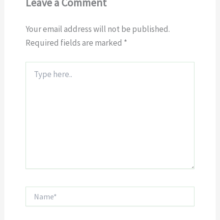
Leave a Comment
Your email address will not be published.
Required fields are marked
*
Type
here..
Name*