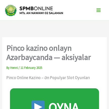
Skip
to
content
Pinco kazino onlayn
Azərbaycanda — aksiyalar
By
Henni
/
11 February 2025
Pinco Online Kazino – Ən Populyar Slot Oyunları
OYNA