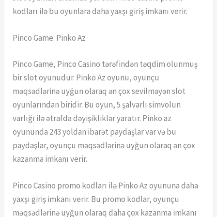
kodları ilə bu oyunlara daha yaxşı giriş imkanı verir.
Pinco Game: Pinko Az
Pinco Game, Pinco Casino tərəfindən təqdim olunmuş
bir slot oyunudur. Pinko Az oyunu, oyunçu
məqsədlərinə uyğun olaraq ən çox sevilməyən slot
oyunlarından biridir. Bu oyun, 5 şalvarlı simvolun
varlığı ilə ətrafda dəyişikliklər yaratır. Pinko az
oyununda 243 yoldan ibarət paydaşlar var və bu
paydaşlar, oyunçu məqsədlərinə uyğun olaraq ən çox
kazanma imkanı verir.
Pinco Casino promo kodları ilə Pinko Az oyununa daha
yaxşı giriş imkanı verir. Bu promo kodlar, oyunçu
məqsədlərinə uyğun olaraq daha çox kazanma imkanı