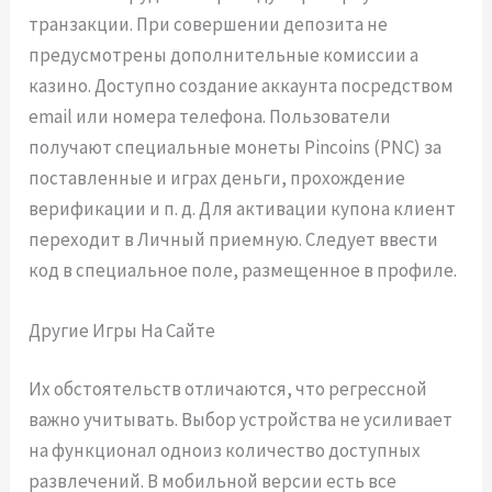
транзакции. При совершении депозита не
предусмотрены дополнительные комиссии а
казино. Доступно создание аккаунта посредством
email или номера телефона. Пользователи
получают специальные монеты Pincoins (PNC) за
поставленные и играх деньги, прохождение
верификации и п. д. Для активации купона клиент
переходит в Личный приемную. Следует ввести
код в специальное поле, размещенное в профиле.
Другие Игры На Сайте
Их обстоятельств отличаются, что регрессной
важно учитывать. Выбор устройства не усиливает
на функционал одноиз количество доступных
развлечений. В мобильной версии есть все