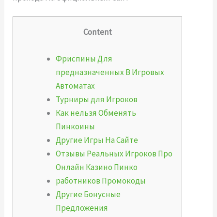
Content
Фриспины Для
предназначенных В Игровых
Автоматах
Турниры для Игроков
Как нельзя Обменять
Пинкоины
Другие Игры На Сайте
Отзывы Реальных Игроков Про
Онлайн Казино Пинко
работников Промокоды
Другие Бонусные
Предложения