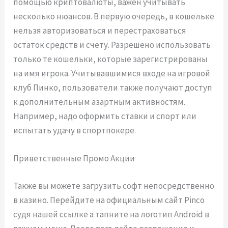
помощью криптовалюты, важен учитывать
несколько нюансов. В первую очередь, в кошельке
нельзя авторизоваться и перестраховаться
остаток средств и счету. Разрешено использовать
только те кошельки, которые зарегистрированы
на имя игрока. Учитывавшимися входе на игровой
клуб Пинко, пользователи также получают доступ
к дополнительным азартным активностям.
Например, надо оформить ставки и спорт или
испытать удачу в спортпокере.
Приветственные Промо Акции
Также вы можете загрузить софт непосредственно
в казино. Перейдите на официальным сайт Pinco
судя нашей ссылке а тапните на логотип Android в