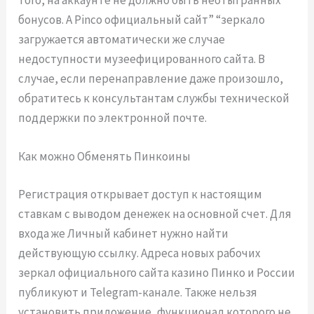
того, на аккаунте не должно быть неотыгранных
бонусов. А Pinco официальный сайт” “зеркало
загружается автоматически же случае
недоступности музеефицированного сайта. В
случае, если перенаправление даже произошло,
обратитесь к консультантам службы технической
поддержки по электронной почте.
Как можно Обменять Пинкоины
Регистрация открывает доступ к настоящим
ставкам с выводом денежек на основной счет. Для
входа же Личный кабинет нужно найти
действующую ссылку. Адреса новых рабочих
зеркал официального сайта казино Пинко и России
публикуют и Telegram-канале. Также нельзя
установить приложение, функционал которого не