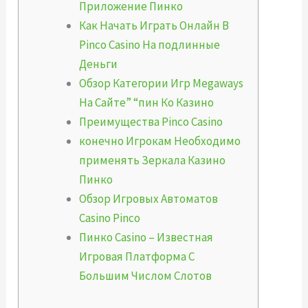
Приложение Пинко
Как Начать Играть Онлайн В
Pinco Casino На подлинные
Деньги
Обзор Категории Игр Megaways
На Сайте” “пин Ко Казино
Преимущества Pinco Casino
конечно Игрокам Необходимо
применять Зеркала Казино
Пинко
Обзор Игровых Автоматов
Casino Pinco
Пинко Casino – Известная
Игровая Платформа С
Большим Числом Слотов