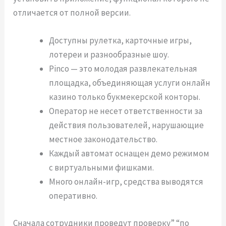
отличается от полной версии.
Доступны рулетка, карточные игры,
лотереи и разнообразные шоу.
Pinco — это молодая развлекательная
площадка, объединяющая услуги онлайн
казино только букмекерской конторы.
Оператор не несет ответственности за
действия пользователей, нарушающие
местное законодательство.
Каждый автомат оснащен демо режимом
с виртуальными фишками.
Много онлайн-игр, средства выводятся
оперативно.
Сначала сотрудники проведут проверку” “по