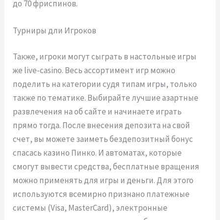
до 70 фриспинов.
Турниры дли Игроков
Также, игроки могут сыграть в настольные игры
же live-casino. Весь ассортимент игр можно
поделить на категории судя типам игры, только
также по тематике. Выбирайте лучшие азартные
развлечения на об сайте и начинаете играть
прямо тогда. После внесения депозита на свой
счет, вы можете заиметь бездепозитный бонус
спасась казино Пинко. И автоматах, которые
смогут вывести средства, бесплатные вращения
можно применять для игры и деньги. Для этого
используются всемирно признано платежные
системы (Visa, MasterCard), электронные