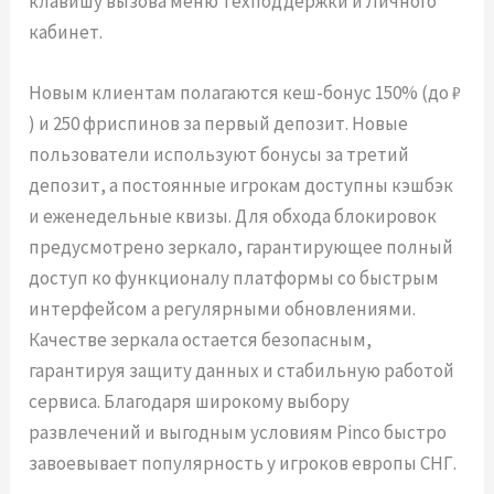
клавишу вызова меню техподдержки и Личного
кабинет.
Новым клиентам полагаются кеш-бонус 150% (до ₽
) и 250 фриспинов за первый депозит. Новые
пользователи используют бонусы за третий
депозит, а постоянные игрокам доступны кэшбэк
и еженедельные квизы. Для обхода блокировок
предусмотрено зеркало, гарантирующее полный
доступ ко функционалу платформы со быстрым
интерфейсом а регулярными обновлениями.
Качестве зеркала остается безопасным,
гарантируя защиту данных и стабильную работой
сервиса. Благодаря широкому выбору
развлечений и выгодным условиям Pinco быстро
завоевывает популярность у игроков европы СНГ.