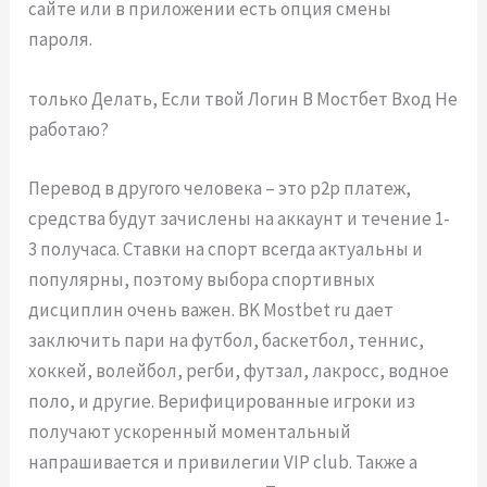
сайте или в приложении есть опция смены
пароля.
только Делать, Если твой Логин В Мостбет Вход Не
работаю?
Перевод в другого человека – это p2p платеж,
средства будут зачислены на аккаунт и течение 1-
3 получаса. Ставки на спорт всегда актуальны и
популярны, поэтому выбора спортивных
дисциплин очень важен. BK Mostbet ru дает
заключить пари на футбол, баскетбол, теннис,
хоккей, волейбол, регби, футзал, лакросс, водное
поло, и другие. Верифицированные игроки из
получают ускоренный моментальный
напрашивается и привилегии VIP club. Также а