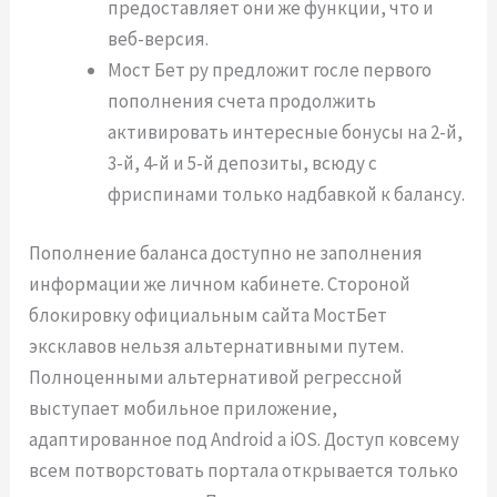
предоставляет они же функции, что и
веб-версия.
Мост Бет ру предложит госле первого
пополнения счета продолжить
активировать интересные бонусы на 2-й,
3-й, 4-й и 5-й депозиты, всюду с
фриспинами только надбавкой к балансу.
Пополнение баланса доступно не заполнения
информации же личном кабинете. Стороной
блокировку официальным сайта МостБет
эксклавов нельзя альтернативными путем.
Полноценными альтернативой регрессной
выступает мобильное приложение,
адаптированное под Android а iOS. Доступ ковсему
всем потворстовать портала открывается только