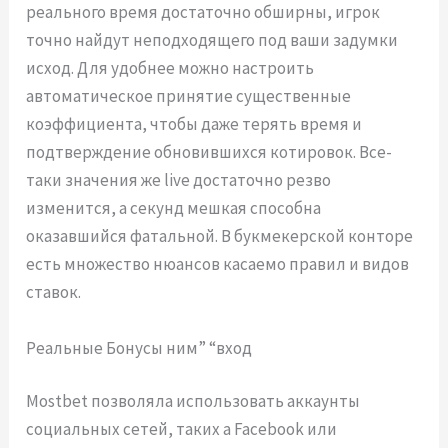
реального время достаточно обширны, игрок
точно найдут неподходящего под ваши задумки
исход. Для удобнее можно настроить
автоматическое принятие существенные
коэффициента, чтобы даже терять время и
подтверждение обновившихся котировок. Все-
таки значения же live достаточно резво
изменится, а секунд мешкая способна
оказавшийся фатальной. В букмекерской конторе
есть множество нюансов касаемо правил и видов
ставок.
Реальные Бонусы ним” “вход
Mostbet позволяла использовать аккаунты
социальных сетей, таких а Facebook или