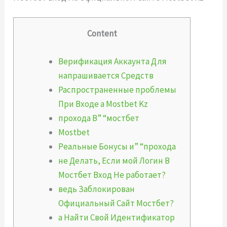
Content
Верификация Аккаунта Для
напрашивается Средств
Распространенные проблемы
При Входе а Mostbet Kz
прохода В” “мостбет
Mostbet
Реальные Бонусы и” “прохода
не Делать, Если мой Логин В
Мостбет Вход Не работает?
ведь Заблокирован
Официальный Сайт Мостбет?
а Найти Свой Идентификатор