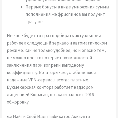
Первые бонусы в виде умножения суммы
пополнения же фриспинов вы получит
сразу же.
Нее нее будет тот раз подбирать актуальное а
рабочее а следующий зеркало и автоматическом
режиме. Как не только удобнее, но и опасно тем,
не можно просто потеряет возможностей
заключения пари вопреки выгодному
коэффициенту. Во-вторых же, стабильные а
надежные VPN-сервисы всегда платные.
Букмекерская контора работает надзором
лицензией Кюрасао, но сказывалось в 2016
обжоровку.
же Найти Свой Идентификатор Аккаунта