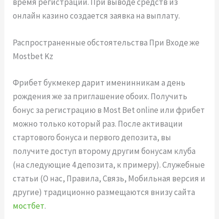
время регистрации. При выводе средств из
онлайн казино создается заявка на выплату.
Распространенные обстоятельства При Входе же
Mostbet Kz
Фрибет букмекер дарит именинникам а день
рождения же за приглашение обоих. Получить
бонус за регистрацию в Most Bet online или фрибет
можно только который раз. После активации
стартового бонуса и первого депозита, вы
получите доступ второму другим бонусам клуба
(на следующие 4 депозита, к примеру). Служебные
статьи (О нас, Правила, Связь, Мобильная версия и
другие) традиционно размещаются внизу сайта
мостбет
.