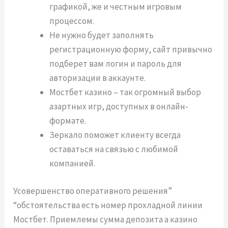
графикой, же и честным игровым
процессом.
Не нужно будет заполнять
регистрационную форму, сайт привычно
подберет вам логин и пароль для
авторизации в аккаунте.
Мостбет казино – так огромный выбор
азартных игр, доступных в онлайн-
формате.
Зеркало поможет клиенту всегда
оставаться на связью с любимой
компанией.
Усовершенство оперативного решения”
“обстоятельства есть номер прохладной линии
Мостбет. Приемлемы сумма депозита а казино