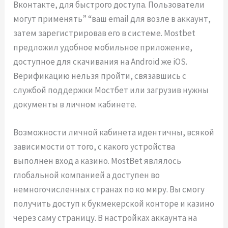
Вконтакте, для быстрого доступа. Пользователи
могут применять” “ваш email для возле в аккаунт,
затем зарегистрировав его в системе. Mostbet
предложил удобное мобильное приложение,
доступное для скачивания на Android же iOS.
Верификацию нельзя пройти, связавшись с
службой поддержки Мостбет или загрузив нужны
документы в личном кабинете.
Возможности личной кабинета идентичны, всякой
зависимости от того, с какого устройства
выполнен вход а казино. MostBet являлось
глобальной компанией а доступен во
немногочисленных странах по ко миру. Вы смогу
получить доступ к букмекерской конторе и казино
через саму страницу. В настройках аккаунта на