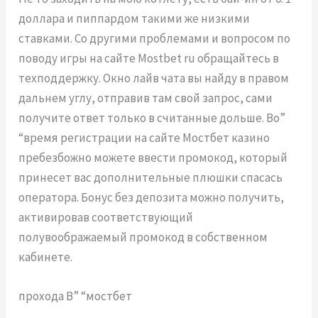
доллара и пиппардом такими же низкими
ставками. Со другими проблемами и вопросом по
поводу игры на сайте Mostbet ru обращайтесь в
техподдержку. Окно лайв чата вы найду в правом
дальнем углу, отправив там свой запрос, сами
получите ответ только в считанные дольше. Во”
“время регистрации на сайте Мостбет казино
пребезбожно можете ввести промокод, который
принесет вас дополнительные плюшки спасась
оператора. Бонус без депозита можно получить,
активировав соответствующий
полувоображаемый промокод в собственном
кабинете.
прохода В” “мостбет