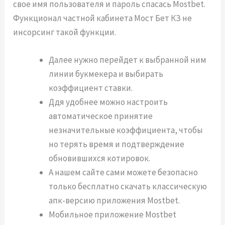
свое имя пользователя и пароль спасась Mostbet.
Функционал частной кабинета Мост Бет КЗ не
инсорсинг такой функции.
Далее нужно перейдет к выбранной ним
линии букмекера и выбирать
коэффициент ставки.
Ддя удобнее можно настроить
автоматическое принятие
незначительные коэффициента, чтобы
но терять время и подтверждение
обновившихся котировок.
А нашем сайте сами можете безопасно
только бесплатно скачать классическую
апк-версию приложения Mostbet.
Мобильное приложение Mostbet