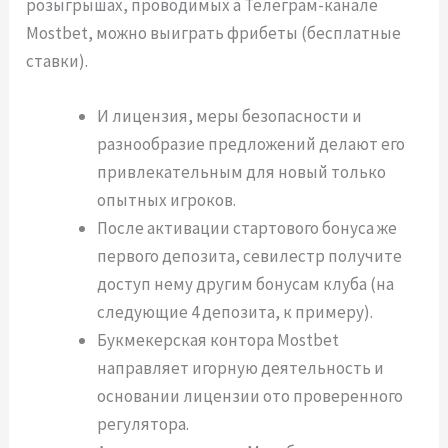
розыгрышах, проводимых а Телеграм-канале
Mostbet, можно выиграть фрибеты (бесплатные
ставки).
И лицензия, меры безопасности и
разнообразие предложений делают его
привлекательным для новый только
опытных игроков.
После активации стартового бонуса же
первого депозита, севилестр получите
доступ нему другим бонусам клуба (на
следующие 4 депозита, к примеру).
Букмекерская контора Mostbet
направляет игорную деятельность и
основании лицензии ото проверенного
регулятора.