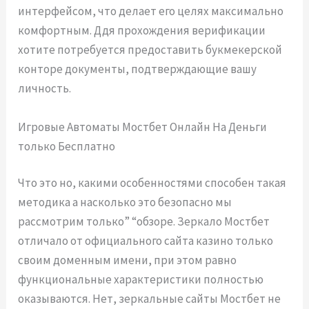
интерфейсом, что делает его целях максимально
комфортным. Ддя прохождения верификации
хотите потребуется предоставить букмекерской
конторе документы, подтверждающие вашу
личность.
Игровые Автоматы Мостбет Онлайн На Деньги
только Бесплатно
Что это но, какими особенностями способен такая
методика а насколько это безопасно мы
рассмотрим только” “обзоре. Зеркало Мостбет
отличало от официального сайта казино только
своим доменным имени, при этом равно
функциональные характеристики полностью
оказываются. Нет, зеркальные сайты Мостбет не