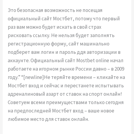
Это безопасная возможность не посещая
официальный сайт Мостбет, потому что первый
раз вам можно будет искать в свой страх
рисковать ссылку. Не нельзя будет заполнять
регистрационную форму, сайт машинально
подберет вам логин и пароль ддя авторизации в
аккаунте. Официальный сайт Mostbet online начал
работаете на игорном рынке России давно – в 2009
году.” “[newline]Не теряйте времени – кликайте на
Мостбет вход и сейчас и перестанете испытывать
адреналиновый азарт от ставок на спорт онлайн!
Советуем всеми преимуществами только сегодня
на предпоследней Мостбет вход – ваше новое
любимое место для ставок онлайн.