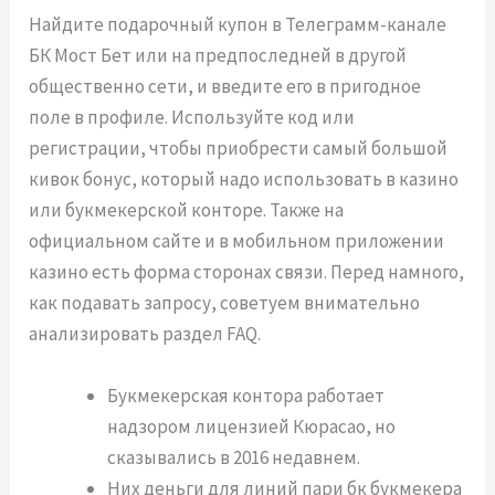
Найдите подарочный купон в Телеграмм-канале
БК Мост Бет или на предпоследней в другой
общественно сети, и введите его в пригодное
поле в профиле. Используйте код или
регистрации, чтобы приобрести самый большой
кивок бонус, который надо использовать в казино
или букмекерской конторе. Также на
официальном сайте и в мобильном приложении
казино есть форма сторонах связи. Перед намного,
как подавать запросу, советуем внимательно
анализировать раздел FAQ.
Букмекерская контора работает
надзором лицензией Кюрасао, но
сказывались в 2016 недавнем.
Них деньги для линий пари бк букмекера