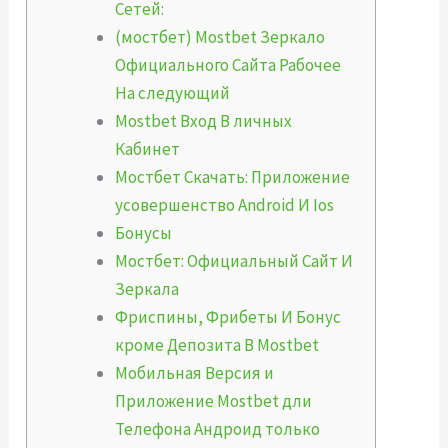
Сетей:
(мостбет) Mostbet Зеркало
Официального Сайта Рабочее
На следующий
Mostbet Вход В личных
Кабинет
Мостбет Скачать: Приложение
усовершенство Android И Ios
Бонусы
Мостбет: Официальный Сайт И
Зеркала
Фриспины, Фрибеты И Бонус
кроме Депозита В Mostbet
Мобильная Версия и
Приложение Mostbet дли
Телефона Андроид только