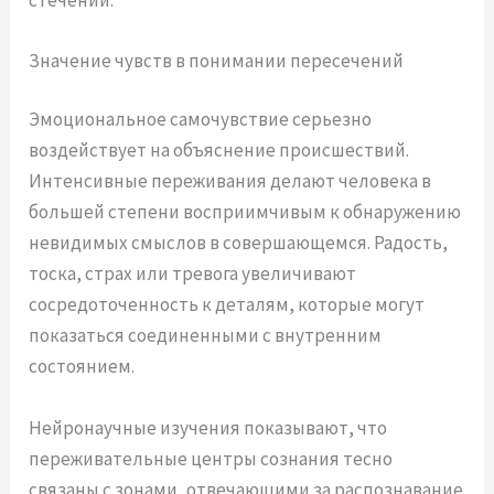
Значение чувств в понимании пересечений
Эмоциональное самочувствие серьезно
воздействует на объяснение происшествий.
Интенсивные переживания делают человека в
большей степени восприимчивым к обнаружению
невидимых смыслов в совершающемся. Радость,
тоска, страх или тревога увеличивают
сосредоточенность к деталям, которые могут
показаться соединенными с внутренним
состоянием.
Нейронаучные изучения показывают, что
переживательные центры сознания тесно
связаны с зонами, отвечающими за распознавание