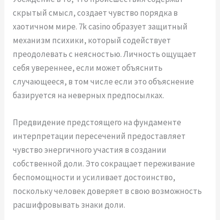
скрытый смысл, создает чувство порядка в
хаотичном мире. 7k casino образует защитный
механизм психики, который содействует
преодолевать с неясностью. Личность ощущает
себя увереннее, если может объяснить
случающееся, в том числе если это объяснение
базируется на неверных предпосылках.
Предвидение предстоящего на фундаменте
интерпретации пересечений предоставляет
чувство энергичного участия в создании
собственной доли. Это сокращает переживание
беспомощности и усиливает достоинство,
поскольку человек доверяет в свою возможность
расшифровывать знаки доли.