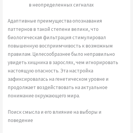
в неопределенных сигналах
Адаптивные преимущества опознавания
паттернов в такой степени велики, что
биологическая фильтрация стимулировал
повышенную восприимчивость к возможным
правилам. Целесообразнее было неправильно
увидеть хищника в зарослях, чем игнорировать
настоящую опасность. Эта настройка
зафиксировалась на генетическом уровне и
продолжает воздействовать на актуальное
понимание окружающего мира.
Поиск смысла и его влияние на выборы и
поведение