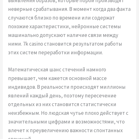
выявления образов, которые порой производят
неверные срабатывания. В момент когда два факта
случаются близко по времени или содержат
похожие характеристики, нейронные системы
машинально допускают наличие связи между
ними. 7k casino становится результатом работы
этих систем переработки информации.
Математическая шанс стечений намного
превышает, чем кажется основной массе
индивидов. В реальности происходят миллионы
явлений каждый день, поэтому пересечение
отдельных из них становится статистически
неизбежным. Но людская чутье плохо действует с
значительными цифрами и возможностями, что
влечет к преувеличению важности спонтанных
стечений.