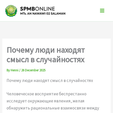
Skip
to
content
Почему люди находят
смысл в случайностях
By
Henni
/
26 December 2025
Почему люди находят смысл в случайностях
Человеческое восприятие беспрестанно
исследует окружающие явления, желая
обнаружить рациональные взаимосвязи между