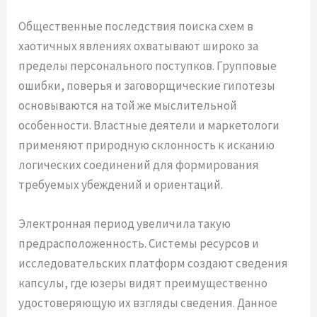
Общественные последствия поиска схем в
хаотичных явлениях охватывают широко за
пределы персонального поступков. Групповые
ошибки, поверья и заговорщические гипотезы
основываются на той же мыслительной
особенности. Властные деятели и маркетологи
применяют природную склонность к исканию
логических соединений для формирования
требуемых убеждений и ориентаций.
Электронная период увеличила такую
предрасположенность. Системы ресурсов и
исследовательских платформ создают сведения
капсулы, где юзеры видят преимущественно
удостоверяющую их взгляды сведения. Данное