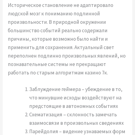
Историческое становление не адаптировало
людской мозг к пониманию подлинной
произвольности. В природной окружении
большинство событий реально содержали
причины, которые возможно было найти и
применить для сохранения. Актуальный свет
переполнен подлинно произвольных явлений, но
познавательные системы не прекращают
работать по старым алгоритмам казино 7к.
Заблуждение геймера – убеждение в то,
что минувшие исходы воздействуют на
предстоящие в автономных событиях
Схематизация – склонность замечать
взаимосвязи в произвольных сведениях
Парейдолия – видение узнаваемых форм