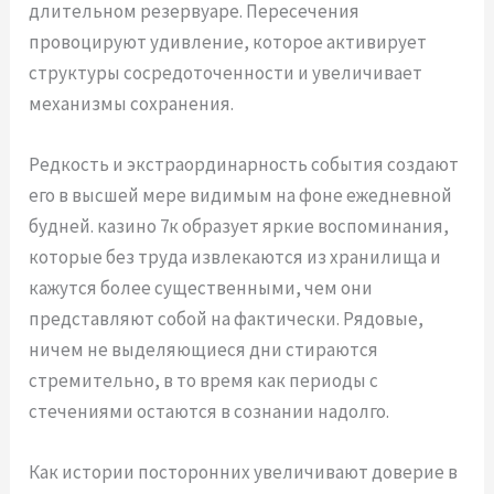
длительном резервуаре. Пересечения
провоцируют удивление, которое активирует
структуры сосредоточенности и увеличивает
механизмы сохранения.
Редкость и экстраординарность события создают
его в высшей мере видимым на фоне ежедневной
будней. казино 7к образует яркие воспоминания,
которые без труда извлекаются из хранилища и
кажутся более существенными, чем они
представляют собой на фактически. Рядовые,
ничем не выделяющиеся дни стираются
стремительно, в то время как периоды с
стечениями остаются в сознании надолго.
Как истории посторонних увеличивают доверие в