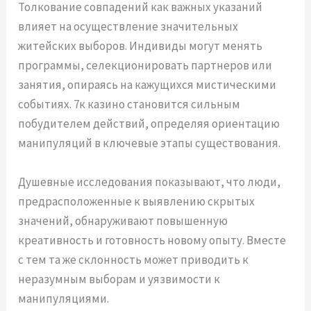
Толкование совпадений как важных указаний
влияет на осуществление значительных
житейских выборов. Индивиды могут менять
программы, селекционировать партнеров или
занятия, опираясь на кажущихся мистическими
событиях. 7к казино становится сильным
побудителем действий, определяя ориентацию
манипуляций в ключевые этапы существования.
Душевные исследования показывают, что люди,
предрасположенные к выявлению скрытых
значений, обнаруживают повышенную
креативность и готовность новому опыту. Вместе
с тем та же склонность может приводить к
неразумным выборам и уязвимости к
манипуляциями.