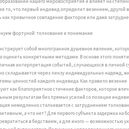
образовании нашего мировосприятия и влияет на степен
ее то, что первый индивид определит везением, другой 
 как привычное совпадение факторов или даже затрудне
нуем фортуной: толкование и понимание
нстрирует собой многогранное душевное явление, котор
 оценить конкретными методами. В основе этого поняти
личная интерпретация событий, случающихся в личной с
но складывается через линзу индивидуальных надежд, ж
стемы ценностей каждого индивида. Как правило везение
уют как благоприятное стечение факторов, которое влеч
ным результатам без прямых усилий со позиции индивид
ция немедленно сталкивается с затруднением толковани
зитивным, а что нет? Для первого субъекта задержка на б
ревратиться в бедствием, а для иного — возможностью у