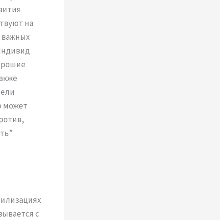
вития
твуют на
е важных
Индивид
хорошие
акже
тели
о может
ротив,
ть”
вилизациях
зывается с