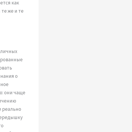
ется как
те же и те
зличных
тированные
овать
нания о
тное
: они чаще
личению
е реально
передышку
то