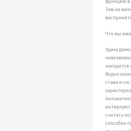
функцию в 
Тем не мен
воспринять
Что мы име
Удача демо
невозможно
находится 
Водка кази
стажа и си
характериз
положитель
интерпрета
считать по
способно п