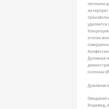
личными до
интерпрети
произвольн
уделяется 
Концепция 
итогом мин
совершенно
Конфессион
Духовные и
демонстрац
склонны об
Душевная о
Ожидания и
Индивид, к