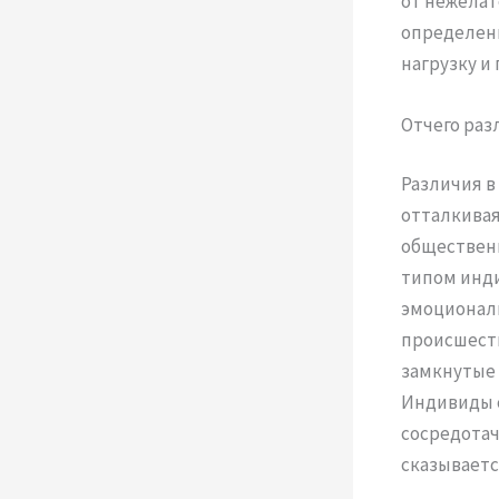
от нежелат
определенн
нагрузку и
Отчего раз
Различия в
отталкивая
общественн
типом инди
эмоционал
происшеств
замкнутые 
Индивиды 
сосредотач
сказываетс