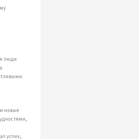
зму
ия люди
а
стливыми.
м новые
рудностями,
ал успех,