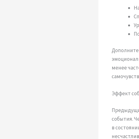
На
Сп
У
П
Дополнител
эмоциональ
менее част
самочувств
Эффект соб
Предыдущи
события. Ч
в состояни
несчастлив