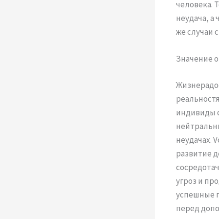
человека. 
неудача, а
же случаи 
Значение о
Жизнерадо
реальностя
индивиды 
нейтральны
неудачах. V
развитие д
сосредотач
угроз и пр
успешные 
перед доп