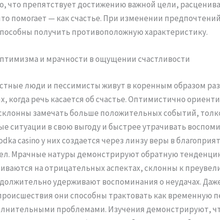
То, что препятствует достижению важной цели, расценива
 что помогает — как счастье. При изменении предпочтений 
способны получить противоположную характеристику.
птимизма и мрачности в ощущении счастливости
стные люди и пессимисты живут в коренным образом ра
х, когда речь касается об счастье. Оптимистично ориен
склонны замечать больше положительных событий, толк
е ситуации в свою выгоду и быстрее утрачивать воспоми
odka casino у них создается через линзу веры в благоприя
ел. Мрачные натуры демонстрируют обратную тенденцию
иваются на отрицательных аспектах, склонны к преуве
одолжительно удерживают воспоминания о неудачах. Даж
происшествия они способны трактовать как временную 
олнительными проблемами. Изучения демонстрируют, ч