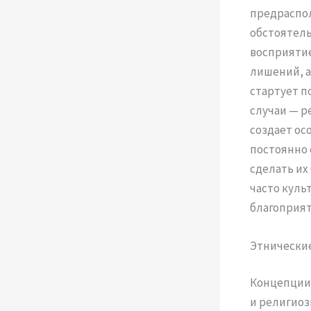
предраспол
обстоятель
восприятие
лишений, а
стартует п
случаи — р
создает ос
постоянно 
сделать их
часто куль
благоприят
Этнические
Концепции 
и религиоз