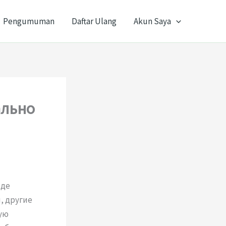
Pengumuman
Daftar Ulang
Akun Saya
ально
оде
, другие
ую