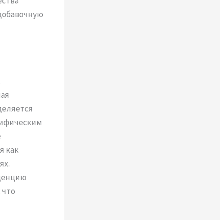
ества
 добавочную
,
шая
деляется
цифическим
е
я как
ях.
денцию
 что