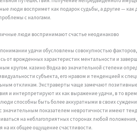
ельной путешествия. Получение непредвиденного имущ
ые люди воспримет как подарок судьбы, а другие — как
 проблемы с налогами.
личные люди воспринимают счастье неодинаково
 понимании удачи обусловлены совокупностью факторов
сь от врожденных характеристик ментальности и завер
ым кругом. казино Водка во значительной степени опре
видуальности субъекта, его нравом и тенденцией к спе
ьным откликам. Экстраверты чаще замечают позитивны
ия и интерпретируют их как выражение удачи, в то врем
люди способны быть более аккуратными в своих суждени
с значительным показателем невротичности имеют тен
иваться на неблагоприятных сторонах любой положения,
я на их общее ощущение счастливости.