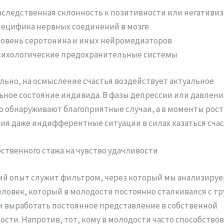
следственная склонность к позитивности или негативи
ецифика нервных соединений в мозге
ровень серотонина и иных нейромедиаторов
сихологические предохранительные системы
ьно, на осмысление счастья воздействует актуальное
ное состояние индивида. В фазы депрессии или давлен
о обнаруживают благоприятные случаи, а в моменты рост
ия даже индифферентные ситуации в силах казаться сча
ственного стажа на чувство удачливости
й опыт служит фильтром, через который мы анализируе
еловек, который в молодости постоянно сталкивался с т
и выработать постоянное представление в собственной
ости. Напротив, тот, кому в молодости часто способствов