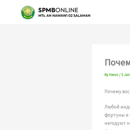
Skip
to
content
Почем
By
Henni
/
5 Jan
Почему во
Любой инди
фортуны и 
негодуют н