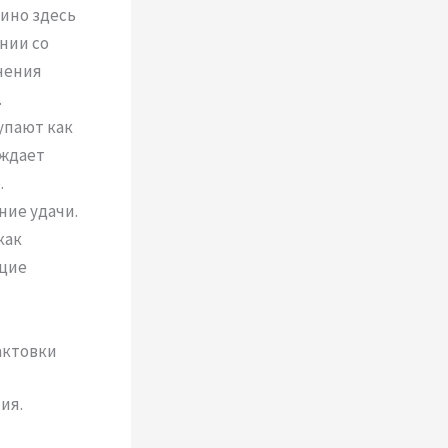
ино здесь
нии со
чения
.
упают как
ождает
.
ие удачи.
как
ющие
актовки
ия.