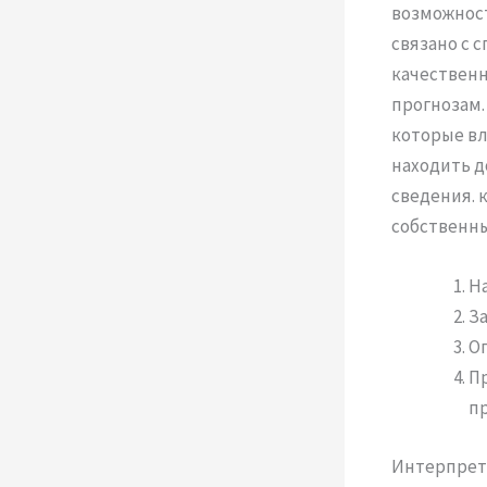
возможност
связано с 
качественн
прогнозам.
которые вл
находить д
сведения. 
собственны
Н
З
О
П
п
Интерпрета