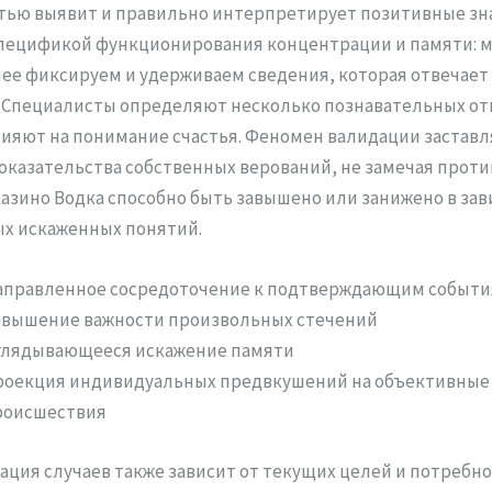
ью выявит и правильно интерпретирует позитивные зна
спецификой функционирования концентрации и памяти: 
ее фиксируем и удерживаем сведения, которая отвечае
 Специалисты определяют несколько познавательных от
ияют на понимание счастья. Феномен валидации заставл
оказательства собственных верований, не замечая прот
казино Водка способно быть завышено или занижено в зав
х искаженных понятий.
аправленное сосредоточение к подтверждающим событ
авышение важности произвольных стечений
глядывающееся искажение памяти
роекция индивидуальных предвкушений на объективные
роисшествия
ция случаев также зависит от текущих целей и потребн