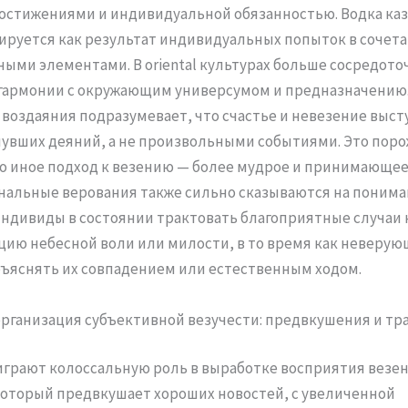
стижениями и индивидуальной обязанностью. Водка каз
руется как результат индивидуальных попыток в сочета
ыми элементами. В oriental культурах больше сосредото
гармонии с окружающим универсумом и предназначению
воздаяния подразумевает, что счастье и невезение выст
увших деяний, а не произвольными событиями. Это пор
 иное подход к везению — более мудрое и принимающее
альные верования также сильно сказываются на пониман
ндивиды в состоянии трактовать благоприятные случаи 
ию небесной воли или милости, в то время как неверу
ъяснять их совпадением или естественным ходом.
рганизация субъективной везучести: предвкушения и тр
грают колоссальную роль в выработке восприятия везен
оторый предвкушает хороших новостей, с увеличенной