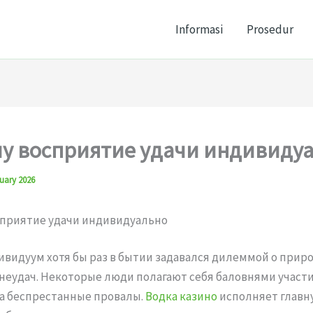
Informasi
Prosedur
у восприятие удачи индивиду
uary 2026
сприятие удачи индивидуально
видуум хотя бы раз в бытии задавался дилеммой о прир
неудач. Некоторые люди полагают себя баловнями участи
а беспрестанные провалы.
Водка казино
исполняет главн