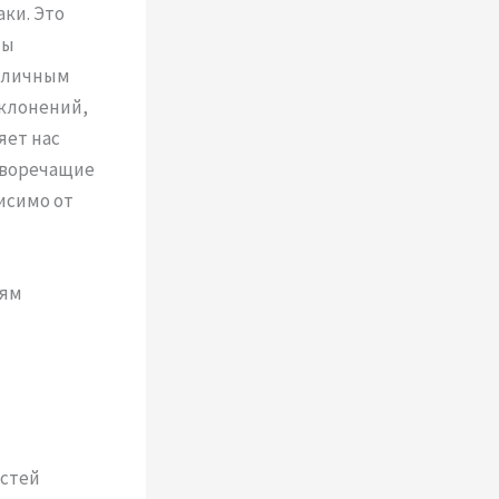
ки. Это
мы
т личным
клонений,
яет нас
иворечащие
исимо от
иям
остей