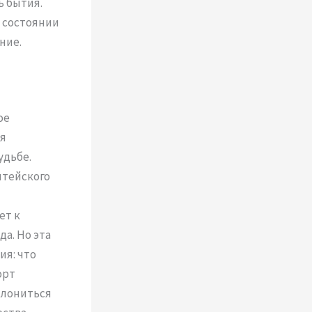
ь бытия.
в состоянии
ние.
ое
я
удьбе.
итейского
ет к
а. Но эта
я: что
орт
клониться