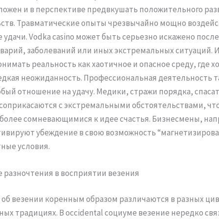
ожен и в перспективе предвкушать положительного раз
ств. Травматические опыты чрезвычайно мощно воздейс
 удачи. Vodka casino может быть серьезно искажено посл
варий, заболеваний или иных экстремальных ситуаций. 
онимать реальность как хаотичное и опасное среду, где 
едкая неожиданность. Профессиональная деятельность т
обый отношение на удачу. Медики, стражи порядка, спаса
соприкасаются с экстремальными обстоятельствами, чт
 более сомневающимися к идее счастья. Бизнесмены, нап
тивируют убеждение в свою возможность “магнетизирова
ные условия.
 разночтения в восприятии везения
об везении коренным образом различаются в разных ци
ных традициях. В occidental социуме везение нередко свя